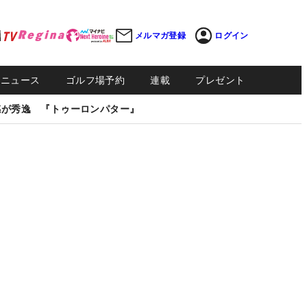
メルマガ登録
ログイン
Sニュース
ゴルフ場予約
連載
プレゼント
感が秀逸 『トゥーロンパター』