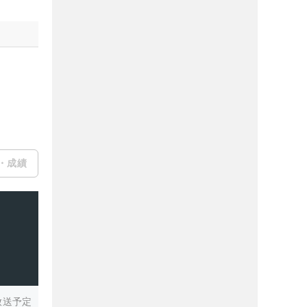
・成績
放送予定