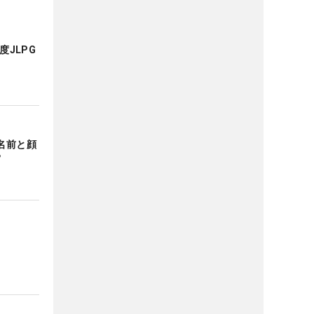
度JLPG
名前と顔
？