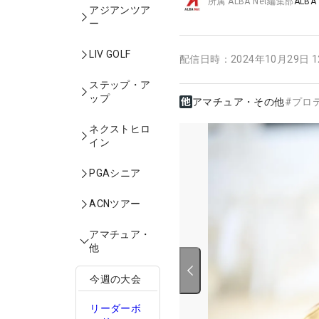
所属
ALBA Net編集部
ALBA
アジアンツア
ー
LIV GOLF
配信日時：
2024年10月29日 
ステップ・ア
ップ
アマチュア・その他
#
プロ
ネクストヒロ
イン
PGAシニア
ACNツアー
アマチュア・
他
今週の大会
リーダーボ