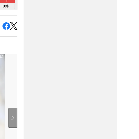
ト
0
件