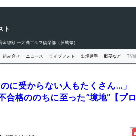
スト
賞金総額
―
大洗ゴルフ倶楽部（茨城県）
組み合せ
ニュース
ライブフォト
出場選手
概要など
TV
手いのに受からない人もたくさん…」
不合格ののちに至った“境地”【プ