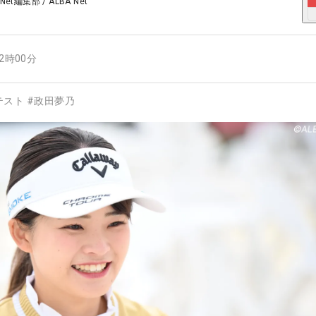
 Net編集部
/
ALBA Net
12時00分
テスト
#
政田夢乃