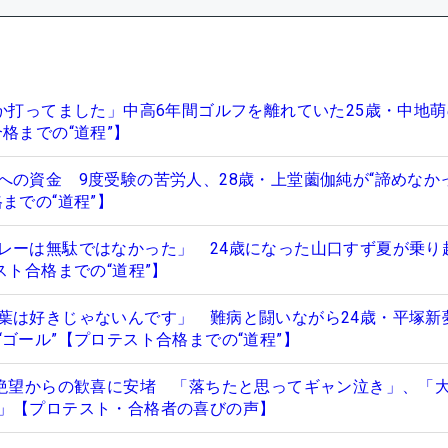
とか打ってました」中高6年間ゴルフを離れていた25歳・中地萌
格までの“道程”】
への資金 9度受験の苦労人、28歳・上堂薗伽純が“諦めなか
までの“道程”】
レーは無駄ではなかった」 24歳になった山口すず夏が乗り
スト合格までの“道程”】
葉は好きじゃないんです」 難病と闘いながら24歳・平塚新
ゴール”【プロテスト合格までの“道程”】
は絶望からの歓喜に安堵 「落ちたと思ってギャン泣き」、「
」【プロテスト・合格者の喜びの声】