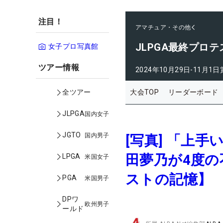
注目！
アマチュア・その他
JLPGA最終プロテ
女子プロ写真館
ツアー情報
2024年10月29日-11月1日
大会TOP
リーダーボード
全ツアー
JLPGA
国内女子
JGTO
国内男子
[写真] 「上
田夢乃が4度の
LPGA
米国女子
ストの記憶】
PGA
米国男子
DPワ
欧州男子
ールド