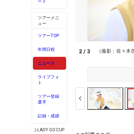
ード
ツアーメニ
ュー
ツアーTOP
年間日程
2
/
3
（撮影：佐々木
ニュース
ライブフォ
ト
ツアー登録
選手
記録・成績
LADY GO CUP