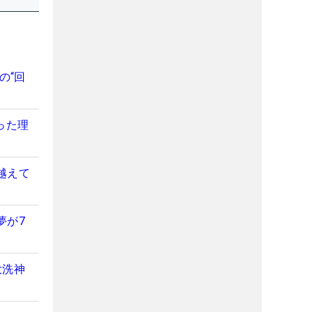
の“回
った理
越えて
夢が7
大洗神