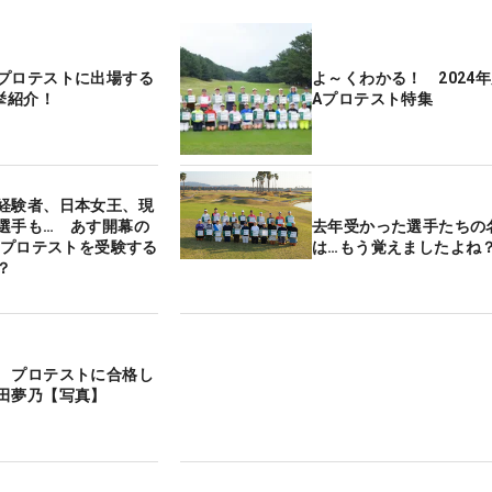
プロテストに出場する
よ～くわかる！ 2024年
挙紹介！
Aプロテスト特集
経験者、日本女王、現
選手も… あす開幕の
去年受かった選手たちの
最終プロテストを受験する
は…もう覚えましたよね
？
 プロテストに合格し
田夢乃【写真】