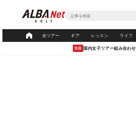
全ツアー
ギア
レッスン
ライフ
国内女子ツアー組み合わせ
注目