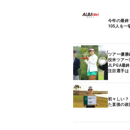
今年の最終
105人を一
ツアー優勝
役米ツアー
JLPGA
注目選手は
初々しい？
た直後の政