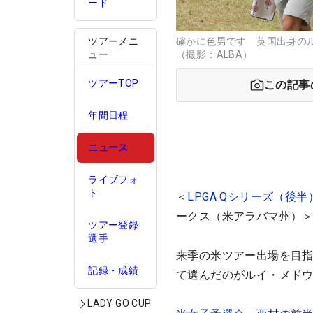
ード
ツアーメニ
確かに色男です 英国出身の
ュー
（撮影：ALBA）
ツアーTOP
この記事
年間日程
ニュース
ライブフォ
ト
＜
LPGA Qシリーズ（後半
ークス（米アラバマ州）
ツアー登録
選手
来季の米ツアー出場を目指
記録・成績
て選んだのがルイ・メド
LADY GO CUP