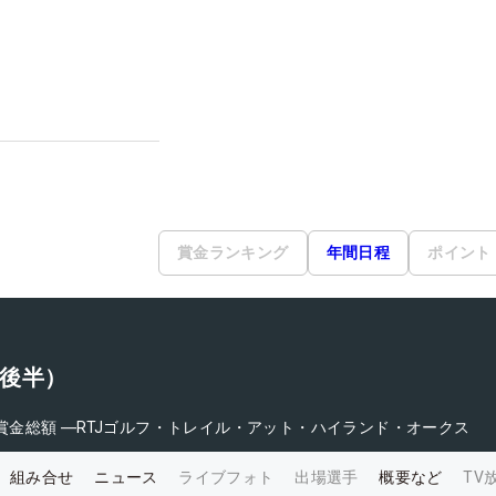
賞金ランキング
年間日程
ポイント
（後半）
賞金総額
―
RTJゴルフ・トレイル・アット・ハイランド・オークス
組み合せ
ニュース
ライブフォト
出場選手
概要など
TV