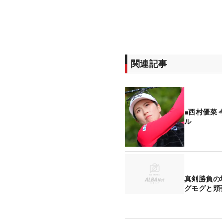
関連記事
■西村優菜
ル
真剣勝負の
グモグと頬