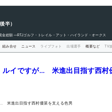
（後半）
賞金総額
―
RTJゴルフ・トレイル・アット・ハイランド・オークス
組み合せ
ニュース
ライブフォト
出場選手
概要など
TV
くルイですが… 米進出目指す西村
… 米進出目指す西村優菜を支える色男