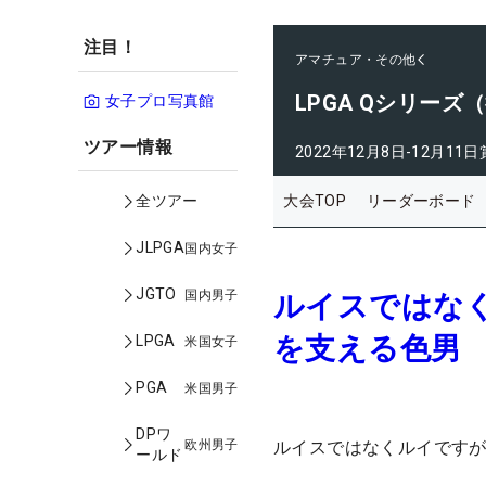
注目！
アマチュア・その他
LPGA Qシリーズ
女子プロ写真館
ツアー情報
2022年12月8日-12月11日
大会TOP
リーダーボード
全ツアー
JLPGA
国内女子
JGTO
国内男子
ルイスではな
を支える色男
LPGA
米国女子
PGA
米国男子
DPワ
欧州男子
ルイスではなくルイですが
ールド