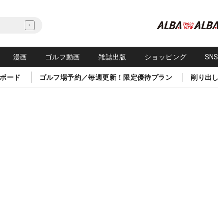
漫画
ゴルフ動画
雑誌出版
ショッピング
SN
ボード
ゴルフ場予約／毎週更新！限定優待プラン
削り出