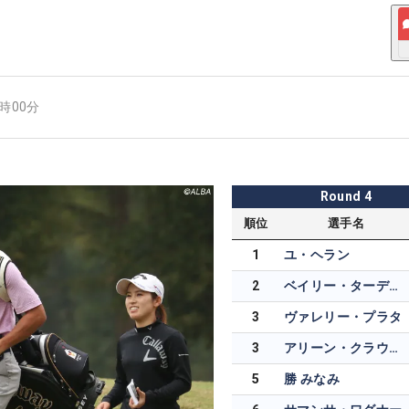
9時00分
Round
4
順位
選手名
1
ユ・ヘラン
2
ベイリー・ターディー
3
ヴァレリー・プラタ
3
アリーン・クラウター
5
勝 みなみ