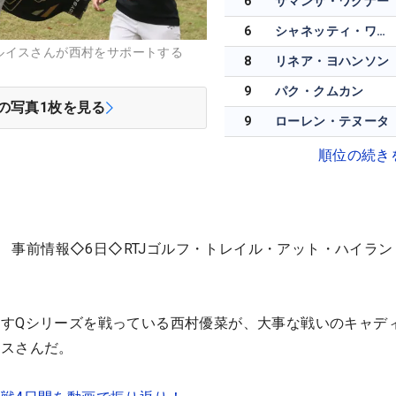
6
サマンサ・ワグナー
6
シャネッティ・ワナセン
ルイスさんが西村をサポートする
8
リネア・ヨハンソン
9
パク・クムカン
の写真
1
枚を見る
9
ローレン・テヌータ
順位の続き
）
事前情報◇6日◇RTJゴルフ・トレイル・アット・ハイラン
＞
すQシリーズを戦っている西村優菜が、大事な戦いのキャデ
ウスさんだ。