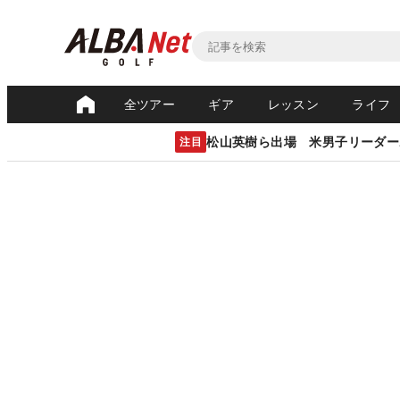
全ツアー
ギア
レッスン
ライフ
松山英樹ら出場 米男子リーダー
注目