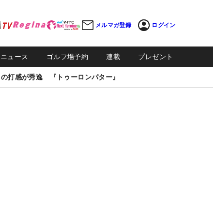
メルマガ登録
ログイン
Sニュース
ゴルフ場予約
連載
プレゼント
しの打感が秀逸 『トゥーロンパター』