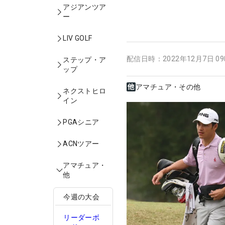
アジアンツア
ー
LIV GOLF
配信日時：
2022年12月7日 0
ステップ・ア
ップ
アマチュア・その他
ネクストヒロ
イン
PGAシニア
ACNツアー
アマチュア・
他
今週の大会
リーダーボ