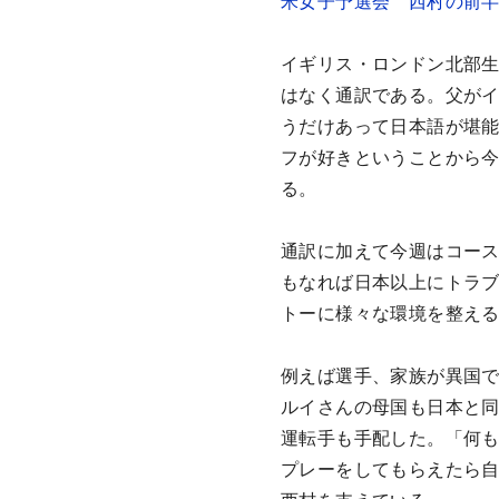
米女子予選会 西村の前半
イギリス・ロンドン北部生
はなく通訳である。父が
うだけあって日本語が堪
フが好きということから
る。
通訳に加えて今週はコー
もなれば日本以上にトラ
トーに様々な環境を整え
例えば選手、家族が異国
ルイさんの母国も日本と
運転手も手配した。「何
プレーをしてもらえたら