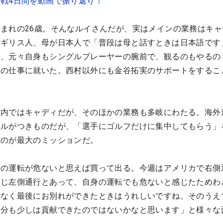
戦4日間を動画で振り返り！
まれの26歳。そんなルイさんだが、実はメインの業務はキャ
イギリス人、母が日本人で「普段は母と話すときは日本語です
能、元々自身もシングルプレーヤーの腕前で、観るのもやるの
今の仕事に就いた。西村以外にも金谷拓実のサポートをするこ
ス内ではキャディだが、そのほかの業務も多岐にわたる。海外
ブルがつきものだが、「選手にゴルフだけに集中してもらう」
るのが最大のミッションだ。
での運転が危ないと思えば買って出る。今週はアメリカで右側
同じ左側通行とあって、自身の運転でも危ないと感じたためわ
もなく最後にお別れができたときはうれしいですね。そのうえ
自分も少しは貢献できたのではないかなと思います」と様々な