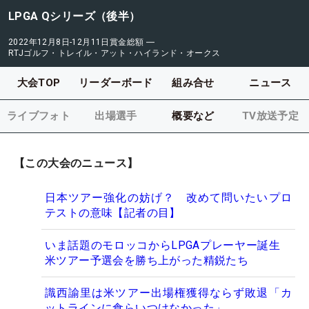
LPGA Qシリーズ（後半）
2022年12月8日-12月11日
賞金総額
―
RTJゴルフ・トレイル・アット・ハイランド・オークス
大会TOP
リーダーボード
組み合せ
ニュース
ライブフォト
出場選手
概要など
TV放送予定
【この大会のニュース】
日本ツアー強化の妨げ？ 改めて問いたいプロ
テストの意味【記者の目】
いま話題のモロッコからLPGAプレーヤー誕生
米ツアー予選会を勝ち上がった精鋭たち
識西諭里は米ツアー出場権獲得ならず敗退「カ
ットラインに食らいつけなかった」