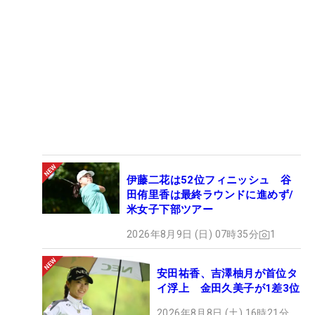
伊藤二花は52位フィニッシュ 谷
田侑里香は最終ラウンドに進めず/
米女子下部ツアー
2026年8月9日 (日) 07時35分
1
安田祐香、吉澤柚月が首位タ
イ浮上 金田久美子が1差3位
2026年8月8日 (土) 16時21分