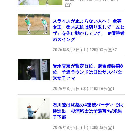
1
スライスが止まらない人へ！ 全英
女王・桑木志帆は切り返しで「左ヒ
ザ」を先に動かしていた #優勝者
のスイング
2026年8月8日 (土) 12時00分
32
岩永杏奈が暫定首位、廣吉優梨菜8
位 予選ラウンドは日没サスペ/全
米女子アマ
2026年8月6日 (木) 11時18分
1
石川遼は終盤の4連続バーディで決
勝進出 杉浦悠太は予選落ち/米男
子下部
2026年8月8日 (土) 10時33分
1