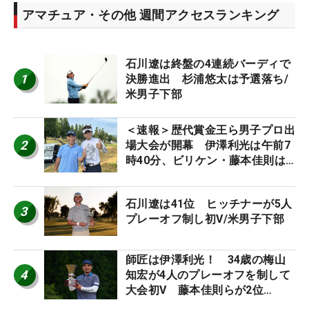
アマチュア・その他 週間アクセスランキング
石川遼は終盤の4連続バーディで
1
決勝進出 杉浦悠太は予選落ち/
米男子下部
＜速報＞歴代賞金王ら男子プロ出
2
場大会が開幕 伊澤利光は午前7
時40分、ビリケン・藤本佳則は
午前9時30分にティオフ【MAIN
STAGE JOYX OPEN】
石川遼は41位 ヒッチナーが5人
3
プレーオフ制し初V/米男子下部
師匠は伊澤利光！ 34歳の梅山
4
知宏が4人のプレーオフを制して
大会初V 藤本佳則らが2位
【MAIN STAGE JOYX OPEN】