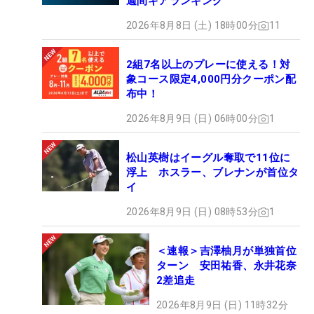
週間ギアランキング
2026年8月8日 (土) 18時00分
11
2組7名以上のプレーに使える！対
象コース限定4,000円分クーポン配
布中！
2026年8月9日 (日) 06時00分
1
松山英樹はイーグル奪取で11位に
浮上 ホスラー、ブレナンが首位タ
イ
2026年8月9日 (日) 08時53分
1
＜速報＞吉澤柚月が単独首位
ターン 安田祐香、永井花奈
2差追走
2026年8月9日 (日) 11時32分