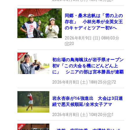
同郷・桑木志帆は「雲の上の
存在」 小林光希が全英女王
のキャディとツアー初Vへ
2026年8月9日 (日) 08時03分
20
初出場の鳥海颯汰が岩手県オープン
初V「この大会を機にどんどん上
に」 シニアの部は宮本勝昌が連覇
2026年8月8日 (土) 18時25分
72
岩永杏奈が16強進出 大会は3日連
続で悪天候順延/全米女子アマ
2026年8月8日 (土) 10時20分
1