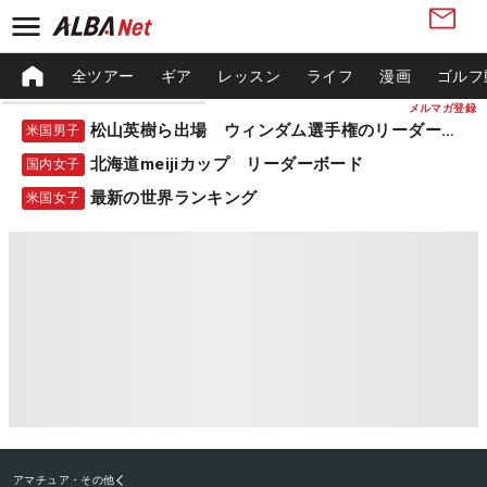
全ツアー
ギア
レッスン
ライフ
漫画
ゴルフ
メルマガ登録
松山英樹ら出場 ウィンダム選手権のリーダーボード
米国男子
北海道meijiカップ リーダーボード
国内女子
最新の世界ランキング
米国女子
アマチュア・その他