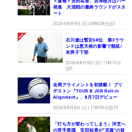
＜速報＞安田祐香、吉澤柚月はパー
発進 大混戦の最終ラウンドがスタ
ート
2026年8月9日 (日) 09時28分
1
石川遼は暫定68位 第3ラウ
ンドは悪天候の影響で順延/
米男子下部
2026年8月9日 (日) 11時15分
1
全周アライメントを初搭載！ ブリ
ヂストン『TOUR B JGR Roll-in
Alignment』、8月7日デビュー
2026年8月8日 (土) 11時35分
13
「打ち方が変わってしまう」洋芝へ
の苦手意識 安田祐香が“克服”の首