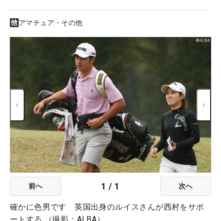
アマチュア・その他
1
/
1
前へ
次へ
確かに色男です 英国出身のルイスさんが西村をサポ
ートする （撮影：ALBA）