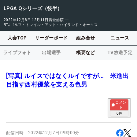
LPGA Qシリーズ（後半）
2022年12月8日-12月11日
賞金総額
―
RTJゴルフ・トレイル・アット・ハイランド・オークス
大会TOP
リーダーボード
組み合せ
ニュース
ライブフォト
出場選手
概要など
TV放送予定
[写真] ルイスではなくルイですが… 米進出
目指す西村優菜を支える色男
コメン
ト
0
件
配信日時：
2022年12月7日 09時00分