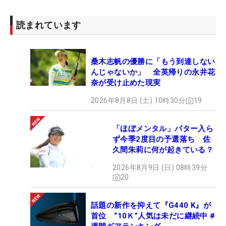
読まれています
桑木志帆の優勝に「もう到達しない
んじゃないか」 全英帰りの永井花
奈が受け止めた現実
2026年8月8日 (土) 10時30分
19
「ほぼメンタル」パター入ら
ず今季2度目の予選落ち 佐
久間朱莉に何が起きている？
2026年8月9日 (日) 08時39分
20
話題の新作を抑えて『G440 K』が
首位 “10Ｋ”人気は未だに継続中 #