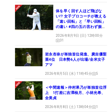
体を早く回す人ほど飛ばな
い!? 女子プロコーチが教える
「速い回転」と「早い回転」
の違い #四の五の言わず振り
氣れ
2026年8月9日 (日) 12時00分
31
岩永杏奈が単独首位発進、廣吉優梨
菜4位 日本勢6人が出場/全米女子
アマ
2026年8月5日 (水) 11時45分
5
＜中間速報＞仲村果乃が単独首位浮
上 1打差に吉澤柚月、小林光希、
全美貞
2026年8月8日 (土) 13時04分
1