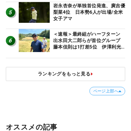
岩永杏奈が単独首位発進、廣吉優
5
梨菜4位 日本勢6人が出場/全米
女子アマ
＜速報＞最終組がハーフターン
6
出水田大二郎らが首位グループ
藤本佳則は1打差5位 伊澤利光
は52位タイ【MAIN STAGE
JOYX OPEN】
ランキングをもっと見る
ページ上部へ
オススメの記事