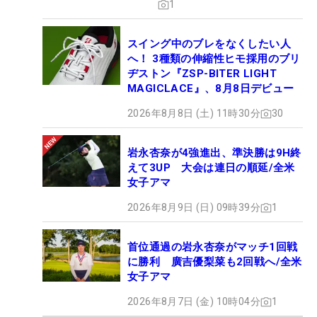
1
スイング中のブレをなくしたい人
へ！ 3種類の伸縮性ヒモ採用のブリ
ヂストン『ZSP-BITER LIGHT
MAGICLACE』、8月8日デビュー
2026年8月8日 (土) 11時30分
30
岩永杏奈が4強進出、準決勝は9H終
えて3UP 大会は連日の順延/全米
女子アマ
2026年8月9日 (日) 09時39分
1
首位通過の岩永杏奈がマッチ1回戦
に勝利 廣吉優梨菜も2回戦へ/全米
女子アマ
2026年8月7日 (金) 10時04分
1