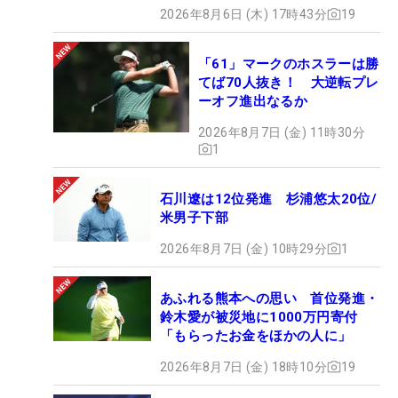
2026年8月6日 (木) 17時43分
19
「61」マークのホスラーは勝
てば70人抜き！ 大逆転プレ
ーオフ進出なるか
2026年8月7日 (金) 11時30分
1
石川遼は12位発進 杉浦悠太20位/
米男子下部
2026年8月7日 (金) 10時29分
1
あふれる熊本への思い 首位発進・
鈴木愛が被災地に1000万円寄付
「もらったお金をほかの人に」
2026年8月7日 (金) 18時10分
19