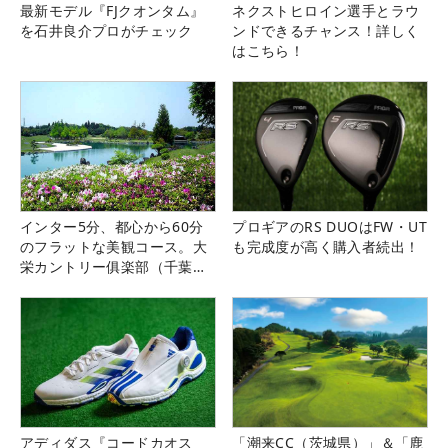
最新モデル『FJクオンタム』
ネクストヒロイン選手とラウ
を石井良介プロがチェック
ンドできるチャンス！詳しく
はこちら！
インター5分、都心から60分
プロギアのRS DUOはFW・UT
のフラットな美観コース。大
も完成度が高く購入者続出！
栄カントリー俱楽部（千葉
県）
アディダス『コードカオス
「潮来CC（茨城県）」＆「鹿