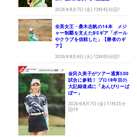
2026年8月7日 (金) 12時42分
1
全英女王・桑木志帆の14本 メジ
ャー制覇を支えたBSギア「ボール
やクラブを信頼した」【勝者のギ
ア】
2026年8月4日 (火) 12時00分
1
金田久美子がツアー通算500
試合に参戦！ プロ18年目の
大記録達成に「あんびりーば
ぼー」
2026年8月7日 (金) 11時25分
19