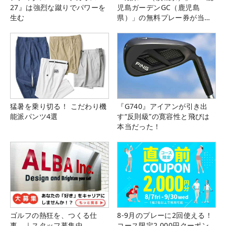
27』は強烈な蹴りでパワーを
児島ガーデンGC（鹿児島
生む
県）」の無料プレー券が当た
る！！
猛暑を乗り切る！ こだわり機
『G740』アイアンが引き出
能派パンツ4選
す“反則級”の寛容性と飛びは
本当だった！
ゴルフの熱狂を、つくる仕
8-9月のプレーに2回使える！
事。｜スタッフ募集中
コース限定2,000円クーポン