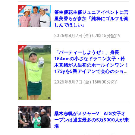
笹生優花主催ジュニアイベントに宮
里美香らが参加「純粋にゴルフを楽
しんでほしい」
2026年8月7日 (金) 07時15分
19
「パーティーしようぜ！」身長
154cmの小さなドラコン女子・鈴
木真緒が人生初のホールインワン！
173yを5番アイアンで会心のショッ
ト
2026年8月7日 (金) 16時00分
1
桑木志帆がメジャーV AIG女子オ
ープンは過去最多の5万5000人が来
場