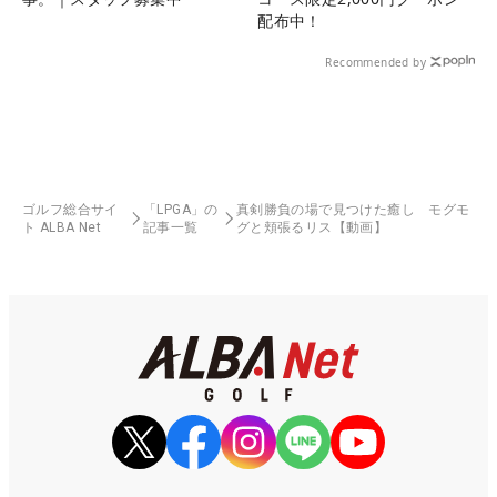
配布中！
Recommended by
ゴルフ総合サイ
「LPGA」の
真剣勝負の場で見つけた癒し モグモ
ト ALBA Net
記事一覧
グと頬張るリス【動画】