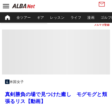
全ツアー
ギア
レッスン
ライフ
漫画
ゴルフ
メルマガ登録
米国女子
真剣勝負の場で見つけた癒し モグモグと頬
張るリス【動画】