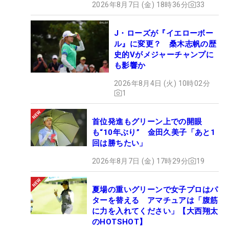
2026年8月7日 (金) 18時36分
33
J・ローズが『イエローボー
ル』に変更？ 桑木志帆の歴
史的Vがメジャーチャンプに
も影響か
2026年8月4日 (火) 10時02分
1
首位発進もグリーン上での開眼
も“10年ぶり” 金田久美子「あと1
回は勝ちたい」
2026年8月7日 (金) 17時29分
19
夏場の重いグリーンで女子プロはパ
ターを替える アマチュアは「腹筋
に力を入れてください」【大西翔太
のHOTSHOT】