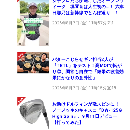
女子プロたちが過ごしたオープンウ
ィーク 堀琴音は人生初の…！ 六車
日那乃は新幹線でとんぼ返り…！
2026年8月7日 (金) 11時57分
1
パターこじらせギア担当2人が
『TRTL』をテスト！高MOIで転が
り◎、調節も自在で「結果の改善効
果にかなりの意外性」
2026年8月7日 (金) 11時15分
18
お助けドルフィンが激スピンに！
ノーメッキのキャスコ『DW-125G
High Spin』、9月11日デビュー
【打ってみた】