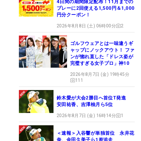
4日間の期間限定配布！11月までの
プレーに2回使える1,500円＆1,000
円分クーポン！
2026年8月8日 (土) 06時00分
2
ゴルフウェアとは一味違うギ
ャップにノックアウト！ ファ
ンが惚れ直した「ドレス姿が
完璧すぎる女子プロ」神10
2026年8月7日 (金) 19時45分
111
鈴木愛が大会2勝目へ首位T発進
安田祐香、吉澤柚月ら5位
2026年8月7日 (金) 16時14分
1
＜速報＞入谷響が単独首位 永井花
奈、金田久美子ら1差追走