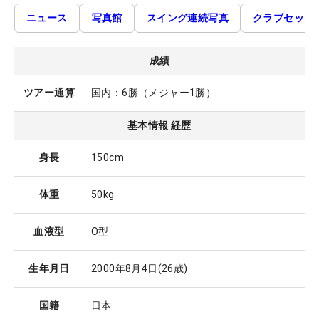
ニュース
写真館
スイング連続写真
クラブセッテ
成績
ツアー通算
国内：6勝（メジャー1勝）
基本情報 経歴
身長
150cm
体重
50kg
血液型
O型
生年月日
2000年8月4日
(26歳)
国籍
日本