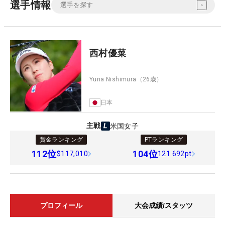
選手情報
西村優菜
Yuna Nishimura
（26歳）
日本
主戦
米国女子
賞金ランキング
PTランキング
112
位
104
位
$117,010
121.692pt
プロフィール
大会成績/スタッツ