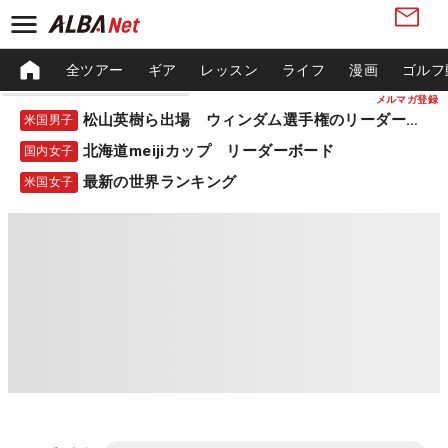
全ツアー
ギア
レッスン
ライフ
漫画
ゴルフ
メルマガ登録
松山英樹ら出場 ウィンダム選手権のリーダーボード
米国男子
北海道meijiカップ リーダーボード
国内女子
最新の世界ランキング
米国女子