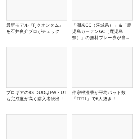
最新モデル『FJクオンタム』
「潮来CC（茨城県）」＆「鹿
を石井良介プロがチェック
児島ガーデンGC（鹿児島
県）」の無料プレー券が当た
る！！
プロギアのRS DUOはFW・UT
仲宗根澄香が平均パット数
も完成度が高く購入者続出！
『TRTL』で6人抜き！