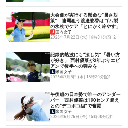
大会側が実行する懸命な“暑さ対
策” 連覇狙う渡邉彩香はゴム製
の氷枕でケア「とにかく冷やす」
国内女子
12
2026年7月22日 (水) 16時31分
記録的熱波にも“涼し気”「暑い方
が好き」 西村優菜が2年ぶりエビ
アンで後半への弾みを
米国女子
1
2026年7月8日 (水) 15時30分
午後組の日本勢で唯一のアンダー
パー 西村優菜は190センチ超え
との“デコボコ組”で奮闘
米国女子
1
2026年6月26日 (金) 15時00分