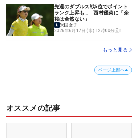
先週のダブルス戦5位でポイント
ランク上昇も… 西村優菜に「余
裕は全然ない」
米国女子
1
2026年6月17日 (水) 12時00分
もっと見る
ページ上部へ
オススメの記事