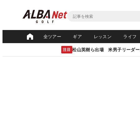
全ツアー
ギア
レッスン
ライフ
松山英樹ら出場 米男子リーダー
注目