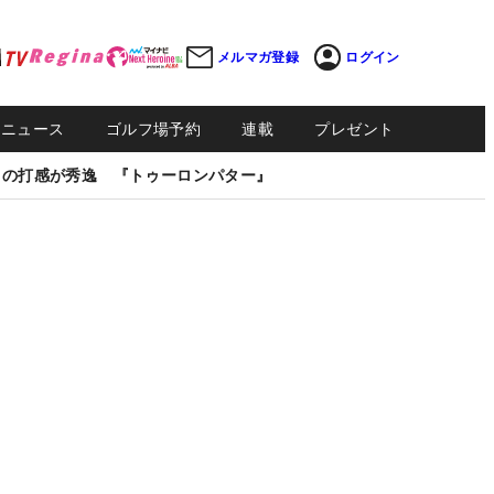
メルマガ登録
ログイン
Sニュース
ゴルフ場予約
連載
プレゼント
しの打感が秀逸 『トゥーロンパター』