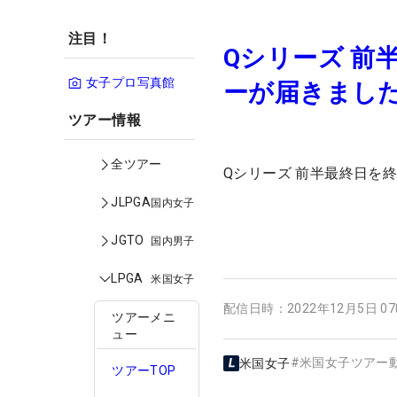
注目！
Qシリーズ 前
女子プロ写真館
ーが届きまし
ツアー情報
全ツアー
Qシリーズ 前半最終日を
JLPGA
国内女子
JGTO
国内男子
LPGA
米国女子
配信日時：
2022年12月5日 0
ツアーメニ
ュー
#
米国女子ツアー
米国女子
ツアーTOP