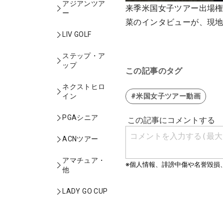
アジアンツア
来季米国女子ツアー出場権
ー
菜のインタビューが、現
LIV GOLF
ステップ・ア
ップ
この記事のタグ
ネクストヒロ
#米国女子ツアー動画
イン
PGAシニア
ACNツアー
アマチュア・
他
LADY GO CUP