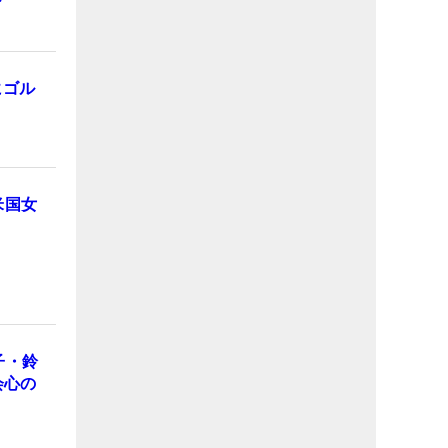
にゴル
米国女
子・鈴
会心の