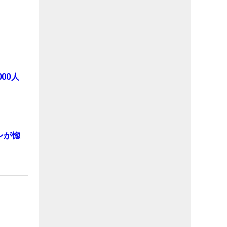
00人
ンが惚