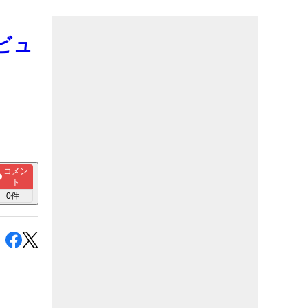
ビュ
コメン
ト
0
件