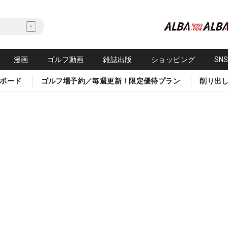
漫画
ゴルフ動画
雑誌出版
ショッピング
SN
ボード
ゴルフ場予約／毎週更新！限定優待プラン
削り出