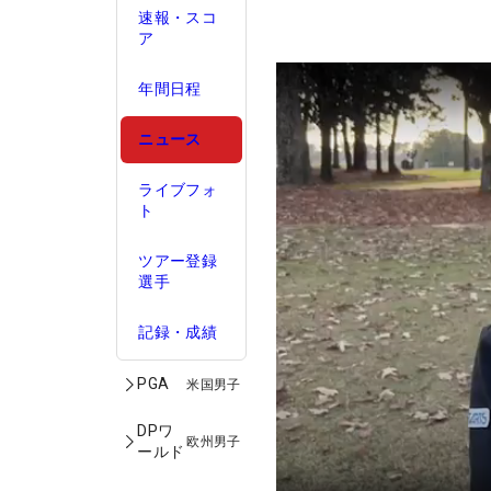
速報・スコ
ア
年間日程
ニュース
ライブフォ
ト
ツアー登録
選手
記録・成績
PGA
米国男子
DPワ
欧州男子
ールド