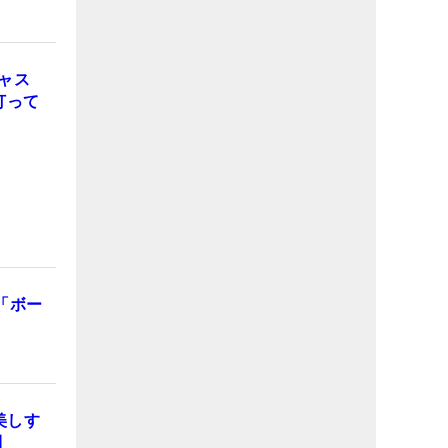
ャス
【打って
「ボー
美しす
到