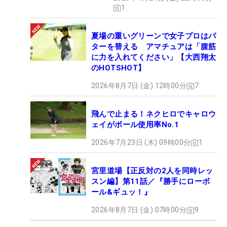
1
夏場の重いグリーンで女子プロはパ
ターを替える アマチュアは「腹筋
に力を入れてください」【大西翔太
のHOTSHOT】
2026年8月7日 (金) 12時00分
7
飛んで止まる！ネクヒロでキャロウ
ェイがボール使用率No.1
2026年7月23日 (木) 09時00分
1
宮里道場【正反対の2人を同時レッ
スン編】第11話／『勝手にローボ
ール&ギュッ！』
2026年8月7日 (金) 07時00分
9