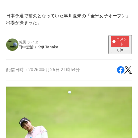
日本予選で補欠となっていた早川夏未の「全米女子オープン」
出場が決まった。
コメン
所属
ライター
ト
田中宏治
/
Koji Tanaka
0
件
配信日時：
2026年5月26日 21時54分