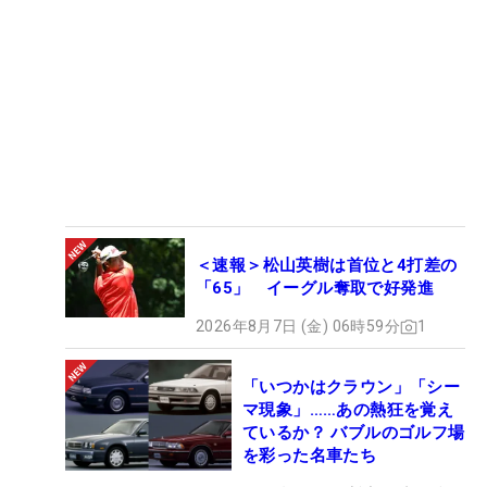
＜速報＞松山英樹は首位と4打差の
「65」 イーグル奪取で好発進
2026年8月7日 (金) 06時59分
1
「いつかはクラウン」「シー
マ現象」……あの熱狂を覚え
ているか？ バブルのゴルフ場
を彩った名車たち