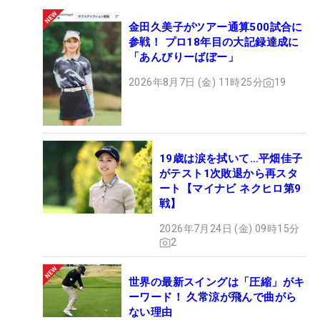
金田久美子がツアー通算500試合に
参戦！ プロ18年目の大記録達成に
「あんびりーばぼー」
2026年8月7日 (金) 11時25分
19
19歳は涙を拭いて…平畑佳子
がテスト1次敗退から再スタ
ート【マイナビ ネクヒロ第9
戦】
2026年7月24日 (金) 09時15分
2
世界の最新スイングは「圧縮」がキ
ーワード！ 久常涼が飛んで曲がら
ない理由