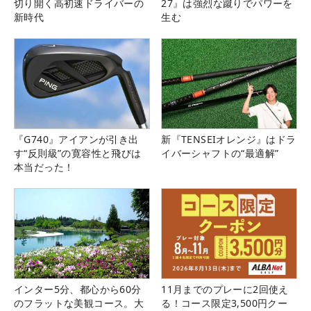
切り開く高初速ドライバーの
27』は強烈な蹴りでパワーを
新時代
生む
『G740』アイアンが引き出
新『TENSEIオレンジ』はドラ
す“反則級”の寛容性と飛びは
イバーシャフトの“最適解”
本当だった！
インター5分、都心から60分
11月までのプレーに2回使え
のフラットな美観コース。大
る！コース限定3,500円クー