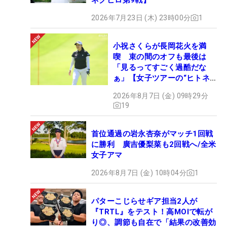
2026年7月23日 (木) 23時00分
1
小祝さくらが長岡花火を満
喫 束の間のオフも最後は
「見るってすごく過酷だな
ぁ」【女子ツアーの“ヒトネ
タ”】
2026年8月7日 (金) 09時29分
19
首位通過の岩永杏奈がマッチ1回戦
に勝利 廣吉優梨菜も2回戦へ/全米
女子アマ
2026年8月7日 (金) 10時04分
1
パターこじらせギア担当2人が
『TRTL』をテスト！高MOIで転が
り◎、調節も自在で「結果の改善効