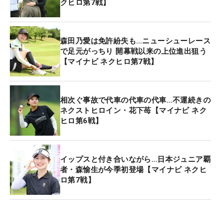
クヒロ第7戦】
まとめた。
この日のように調子が上がらない日でも崩れないの
森田乃愛は免許紛失も…ニューシューレース
が、今季の早川が成長した部分。「リカバリー率が
で足元がっちり 開幕戦以来の上位進出狙う
【マイナビ ネクヒロ第7戦】
上がったなと思います。（優勝した）第3戦から使
っているウエッジがちょっと軽かったので鉛を張っ
て調整して、さらに良くなりました」。早川が使用
相次ぐ事故で代車の代車の代車…不運続きの
するのはネクスジェン「FORGED WEDGE」の52、
ネクストヒロイン・花下苺【マイナビ ネク
58度。「刺さりそうな左上がりのライでも抜けてく
ヒロ第6戦】
れるし、ラフからもイメージ通りに抜けてくれま
す」。同じネクスジェンの「TOUR SPECボール」と
ともに手離せないアイテムとなっている。
イップスと付き合いながら…日本ジュニア覇
者・森愉生が今季初登場【マイナビ ネクヒ
ロ第7戦】
2度目の「全米女子オープン」に向けては「前回は
全く通用せずに予選落ちだったので、今回は4日間
プレーして、いろんなことを勉強しつつ、自分の実