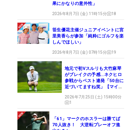
果にかなりの意外性」
2026年8月7日 (金) 11時15分
18
笹生優花主催ジュニアイベントに宮
里美香らが参加「純粋にゴルフを楽
しんでほしい」
2026年8月7日 (金) 07時15分
19
地元で初Vスルリも大竹麻琴
がブレイクの予感…ネクヒロ
参戦からベスト連発「50台に
近づいてますね笑」【マイナ
ビ ネクヒロ第9戦】
2026年7月25日 (土) 15時00分
1
「61」マークのホスラーは勝てば
70人抜き！ 大逆転プレーオフ進