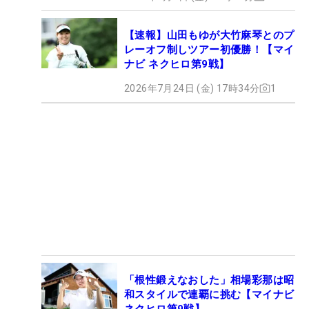
【速報】山田もゆが大竹麻琴とのプ
レーオフ制しツアー初優勝！【マイ
ナビ ネクヒロ第9戦】
2026年7月24日 (金) 17時34分
1
「根性鍛えなおした」相場彩那は昭
和スタイルで連覇に挑む【マイナビ
ネクヒロ第9戦】