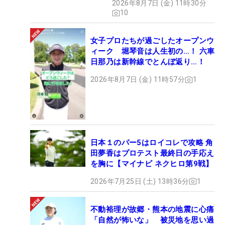
2026年8月7日 (金) 11時30分
10
女子プロたちが過ごしたオープンウ
ィーク 堀琴音は人生初の…！ 六車
日那乃は新幹線でとんぼ返り…！
2026年8月7日 (金) 11時57分
1
日本１のパー5はロイコレで攻略 角
田夢香はプロテスト最終日の手応え
を胸に【マイナビ ネクヒロ第9戦】
2026年7月25日 (土) 13時36分
1
不動裕理が故郷・熊本の地震に心痛
「自然が怖いな」 被災地を思い過