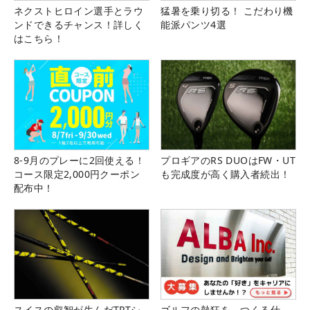
ネクストヒロイン選手とラウ
猛暑を乗り切る！ こだわり機
ンドできるチャンス！詳しく
能派パンツ4選
はこちら！
8-9月のプレーに2回使える！
プロギアのRS DUOはFW・UT
コース限定2,000円クーポン
も完成度が高く購入者続出！
配布中！
スイスの叡智が生んだTPTシ
ゴルフの熱狂を、つくる仕