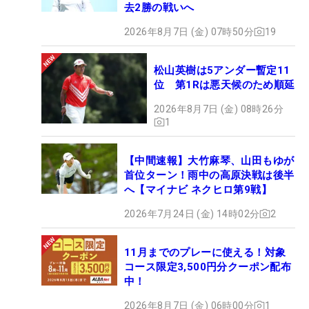
去2勝の戦いへ
2026年8月7日 (金) 07時50分
19
松山英樹は5アンダー暫定11
位 第1Rは悪天候のため順延
2026年8月7日 (金) 08時26分
1
【中間速報】大竹麻琴、山田もゆが
首位ターン！雨中の高原決戦は後半
へ【マイナビ ネクヒロ第9戦】
2026年7月24日 (金) 14時02分
2
11月までのプレーに使える！対象
コース限定3,500円分クーポン配布
中！
2026年8月7日 (金) 06時00分
1