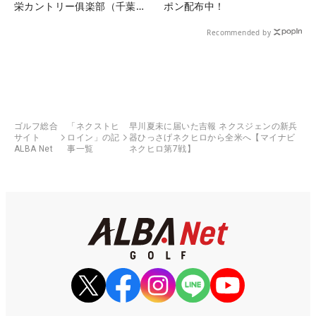
栄カントリー俱楽部（千葉
ポン配布中！
県）
Recommended by
ゴルフ総合
「ネクストヒ
早川夏未に届いた吉報 ネクスジェンの新兵
サイト
ロイン」の記
器ひっさげネクヒロから全米へ【マイナビ
ALBA Net
事一覧
ネクヒロ第7戦】