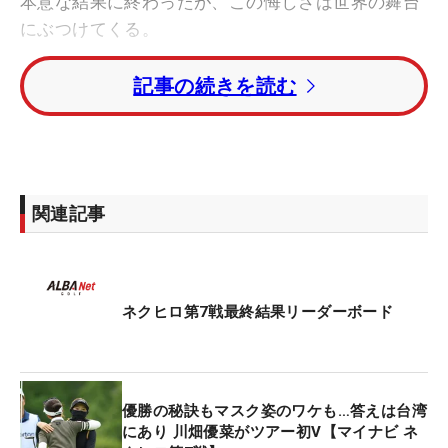
本意な結果に終わったが、この悔しさは世界の舞台
にぶつけてくる。
記事の続きを読む
朗報が届いたのはこの日の早朝だった。「もう直前
だったので無理かなと思っていたんですけど、頑張
るしかないですね。来週なのにまだ実感がありませ
ん」。すぐに出場が決まった際には同行をお願いし
ていたトレーナー、キャディにメールを送ったが、
関連記事
返事を確認する間もなく、スタート時間を迎えた。
心ここにあらずというわけでは決してなかったが、
前半はショットが乱れ、2バーディ、2ボギーと18ホ
ネクヒロ第7戦最終結果リーダーボード
ールの短期決戦としては苦しい展開。「後半は立て
直して、ほとんど5メートル以内のチャンスだった
んですけど、取り切れませんでした。18番はしっか
優勝の秘訣もマスク姿のワケも…答えは台湾
り突っ込んでバーディを取れたので良かったと思い
にあり 川畑優菜がツアー初V【マイナビ ネ
ます」。後半はボギーなしの2バーディとスコアを