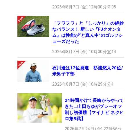
2026年8月7日 (金) 12時00分
35
「フワフワ」と「しっかり」の絶妙
なバランス！ 新しい『FJクオンタ
ム』は性能が“ど真ん中”のゴルフシ
ューズだった
2026年8月7日 (金) 10時00分
14
石川遼は12位発進 杉浦悠太20位/
米男子下部
2026年8月7日 (金) 10時29分
1
24時間かけて長崎からやって
きた…山田もゆがプレーオフ
制し初優勝【マイナビ ネクヒ
ロ第9戦】
2026年7月24日 (金) 22時56分