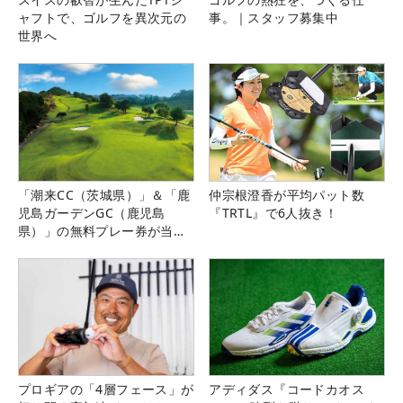
ャフトで、ゴルフを異次元の
事。｜スタッフ募集中
世界へ
「潮来CC（茨城県）」＆「鹿
仲宗根澄香が平均パット数
児島ガーデンGC（鹿児島
『TRTL』で6人抜き！
県）」の無料プレー券が当た
る！！
プロギアの「4層フェース」が
アディダス『コードカオス