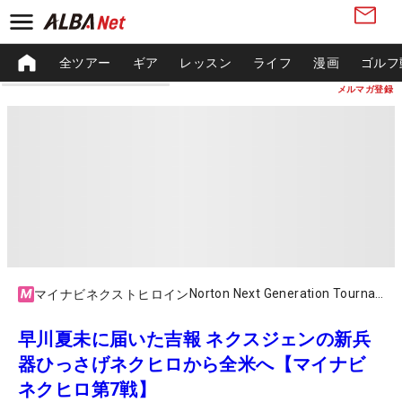
全ツアー
ギア
レッスン
ライフ
漫画
ゴルフ
メルマガ登録
Norton Next Generation Tournament
マイナビネクストヒロイン
早川夏未に届いた吉報 ネクスジェンの新兵
器ひっさげネクヒロから全米へ【マイナビ
ネクヒロ第7戦】