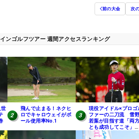
前の大会
次
インゴルフツアー 週間アクセスランキング
久世
飛んで止まる！ネクヒ
現役アイドル×プロゴ
テ
ロでキャロウェイがボ
ファーの二刀流 雪
2
3
巻
ール使用率No.1
若葉が目指す道「両
】
とも成功してこそ」
【マイナビ ネクスト