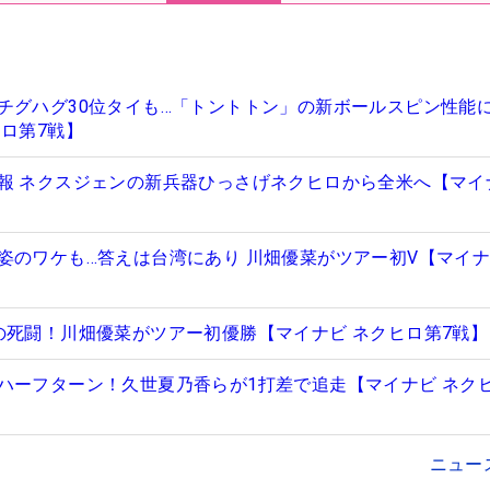
チグハグ30位タイも…「トントトン」の新ボールスピン性能
ヒロ第7戦】
報 ネクスジェンの新兵器ひっさげネクヒロから全米へ【マイ
姿のワケも…答えは台湾にあり 川畑優菜がツアー初V【マイナ
の死闘！川畑優菜がツアー初優勝【マイナビ ネクヒロ第7戦】
ハーフターン！久世夏乃香らが1打差で追走【マイナビ ネク
ニュー