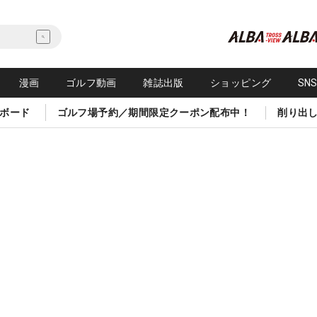
漫画
ゴルフ動画
雑誌出版
ショッピング
SN
ボード
ゴルフ場予約／期間限定クーポン配布中！
削り出