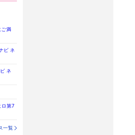
にご満
ナビ ネ
ビ ネ
ヒロ第7
ス一覧