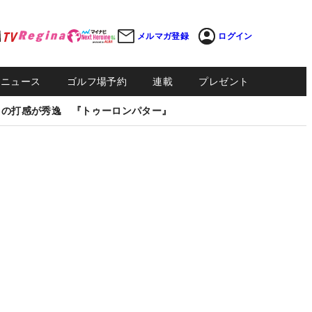
メルマガ登録
ログイン
Sニュース
ゴルフ場予約
連載
プレゼント
しの打感が秀逸 『トゥーロンパター』