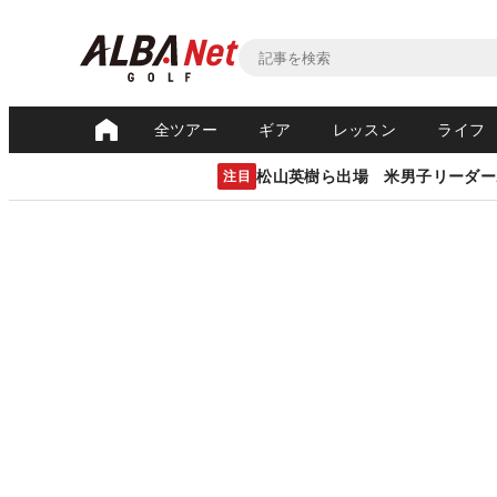
全ツアー
ギア
レッスン
ライフ
松山英樹ら出場 米男子リーダー
注目