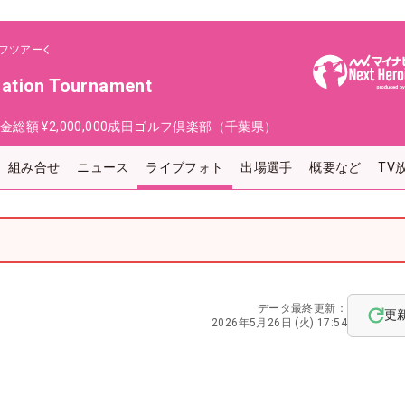
フツアー
ration Tournament
金総額
¥2,000,000
成田ゴルフ倶楽部（千葉県）
組み合せ
ニュース
ライブフォト
出場選手
概要など
TV
データ最終更新：
更
2026年5月26日 (火) 17:54