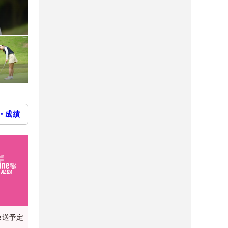
・成績
放送予定