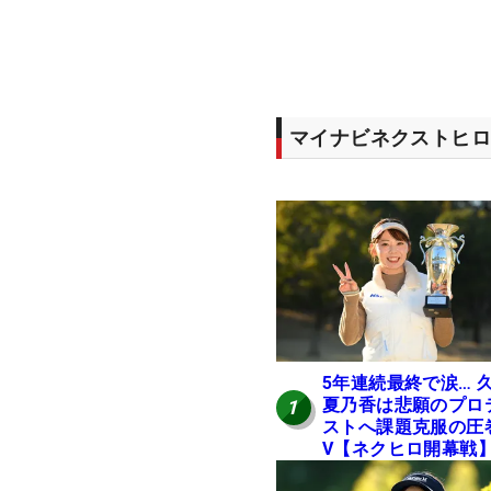
マイナビネクストヒロ
5年連続最終で涙… 
夏乃香は悲願のプロ
1
ストへ課題克服の圧
V【ネクヒロ開幕戦