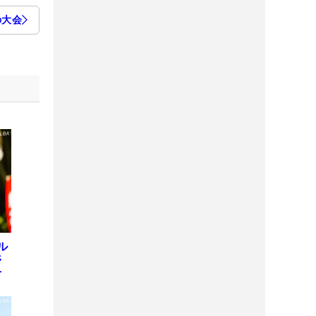
の大会
ル
野
方
ヒ