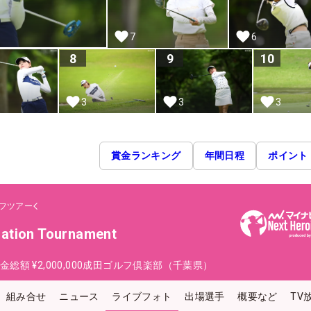
7
6
8
9
10
3
3
3
賞金ランキング
年間日程
ポイント
フツアー
ration Tournament
金総額
¥2,000,000
成田ゴルフ倶楽部（千葉県）
組み合せ
ニュース
ライブフォト
出場選手
概要など
TV