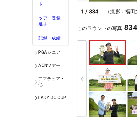
ト
1
/
834
（撮影：福田
ツアー登録
選手
83
このラウンドの写真
記録・成績
PGAシニア
ACNツアー
アマチュア・
他
LADY GO CUP