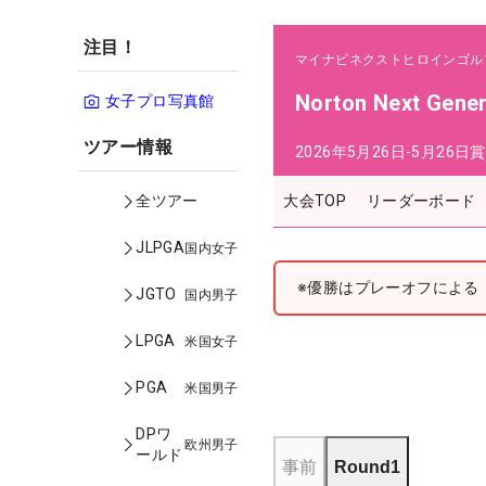
注目！
マイナビネクストヒロインゴル
Norton Next Gene
女子プロ写真館
ツアー情報
2026年5月26日-5月26日
賞
大会TOP
リーダーボード
全ツアー
JLPGA
国内女子
※優勝はプレーオフによる
JGTO
国内男子
LPGA
米国女子
PGA
米国男子
DPワ
欧州男子
ールド
事前
Round1