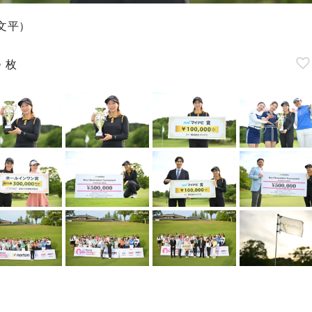
文平）
4
枚