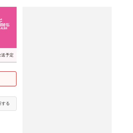
放送予定
新する