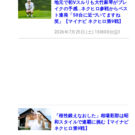
地元で初Vスルリも大竹麻琴がブレ
イクの予感…ネクヒロ参戦からベス
ト連発「50台に近づいてますね
笑」【マイナビ ネクヒロ第9戦】
2026年7月25日 (土) 15時00分
1
「根性鍛えなおした」相場彩那は昭
和スタイルで連覇に挑む【マイナビ
ネクヒロ第9戦】