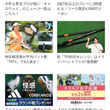
今年も男女プロが強い「キャ
2組7名以上のプレーに2回使
ロウェイ」のニュース一覧は
える！コース限定4,000円ク
こちら！
ーポン
仲宗根澄香が平均パット数
新『TENSEIオレンジ』はドラ
『TRTL』で6人抜き！
イバーシャフトの“最適解”
ネクストヒロイン選手とラウ
【ゴルフ場予約】女性プレー