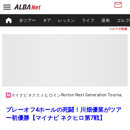
全ツアー
ギア
レッスン
ライフ
漫画
ゴルフ
メルマガ登録
Norton Next Generation Tournament
マイナビネクストヒロイン
プレーオフ4ホールの死闘！川畑優菜がツア
ー初優勝【マイナビ ネクヒロ第7戦】