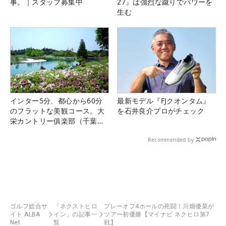
事。｜スタッフ募集中
27』は強烈な蹴りでパワーを
生む
インター5分、都心から60分
最新モデル『FJクオンタム』
のフラットな美観コース。大
を石井良介プロがチェック
栄カントリー俱楽部（千葉
県）
Recommended by
ゴルフ総合サ
「ネクストヒロ
プレーオフ4ホールの死闘！川畑優菜が
イト ALBA
イン」の記事一
ツアー初優勝【マイナビ ネクヒロ第7
Net
覧
戦】