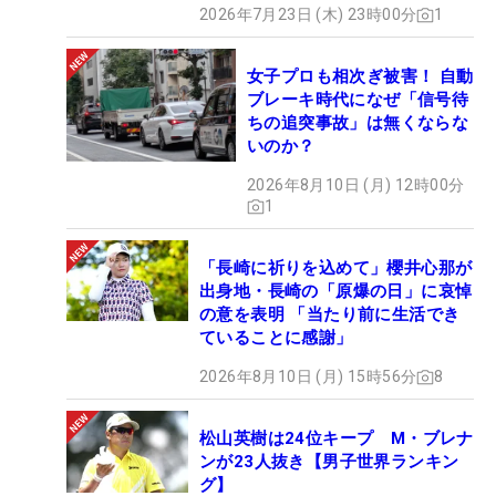
2026年7月23日 (木) 23時00分
1
女子プロも相次ぎ被害！ 自動
ブレーキ時代になぜ「信号待
ちの追突事故」は無くならな
いのか？
2026年8月10日 (月) 12時00分
1
「長崎に祈りを込めて」櫻井心那が
出身地・長崎の「原爆の日」に哀悼
の意を表明 「当たり前に生活でき
ていることに感謝」
2026年8月10日 (月) 15時56分
8
松山英樹は24位キープ M・ブレナ
ンが23人抜き【男子世界ランキン
グ】