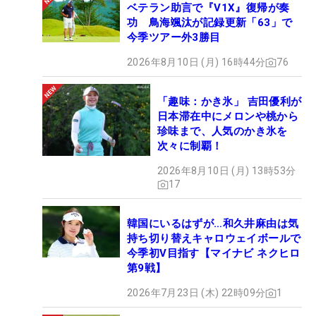
ベテラン助言で『V1X』復帰が奏
功 鳥海颯汰が記録更新「63」で
今季ツアー外3勝目
2026年8月10日 (月) 16時44分
76
「趣味：かき氷」 吉田優利が
日本滞在中にメロンや桃から
珍味まで、人気のかき氷を
次々に制覇！
2026年8月10日 (月) 13時53分
17
韓国にいるはずが…和久井麻由は気
持ち切り替えキャロウェイボールで
今季初V目指す【マイナビ ネクヒロ
第9戦】
2026年7月23日 (木) 22時09分
1