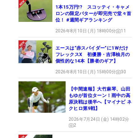
1本15万円!? スコッティ・キャメ
ロンの限定パターが即完売で堂々首
位！ #週間ギアランキング
2026年8月10日 (月) 18時00分
11
エースは“赤スパイダー”に1Wだけ
フレックスX 初優勝・吉澤柚月の
個性的な14本【勝者のギア】
2026年8月10日 (月) 15時00分
30
【中間速報】大竹麻琴、山田
もゆが首位ターン！雨中の高
原決戦は後半へ【マイナビ ネ
クヒロ第9戦】
2026年7月24日 (金) 14時02分
2