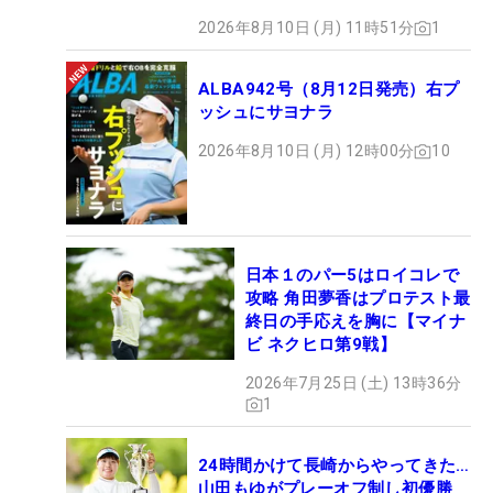
2026年8月10日 (月) 11時51分
1
ALBA942号（8月12日発売）右プ
ッシュにサヨナラ
2026年8月10日 (月) 12時00分
10
日本１のパー5はロイコレで
攻略 角田夢香はプロテスト最
終日の手応えを胸に【マイナ
ビ ネクヒロ第9戦】
2026年7月25日 (土) 13時36分
1
24時間かけて長崎からやってきた…
山田もゆがプレーオフ制し初優勝