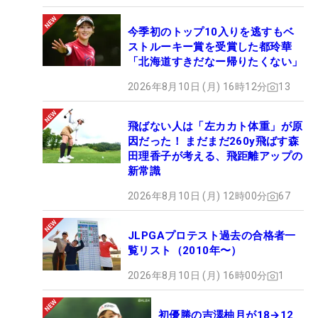
今季初のトップ10入りを逃すもベ
ストルーキー賞を受賞した都玲華
「北海道すきだなー帰りたくない」
2026年8月10日 (月) 16時12分
13
飛ばない人は「左カカト体重」が原
因だった！ まだまだ260y飛ばす森
田理香子が考える、飛距離アップの
新常識
2026年8月10日 (月) 12時00分
67
JLPGAプロテスト過去の合格者一
覧リスト（2010年〜）
2026年8月10日 (月) 16時00分
1
初優勝の吉澤柚月が18→12