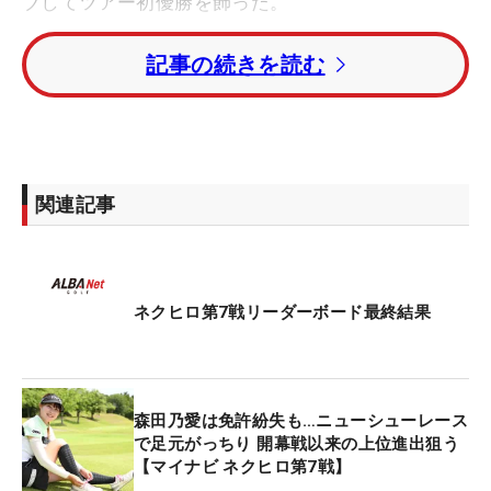
ブしてツアー初優勝を飾った。
記事の続きを読む
1打差の3位タイに久世夏乃香、佐藤美優、林亜莉奈
の３選手。４アンダーの6位には桑村美穂、3アンダ
ーの7位タイには和久井麻由、
古賀衣桜、天野真里
奈、
森愉生、
益田世梨、淺井美希、神社佐也加の
7
関連記事
選手が入っている。
ネクヒロ第7戦リーダーボード最終結果
森田乃愛は免許紛失も…ニューシューレース
で足元がっちり 開幕戦以来の上位進出狙う
【マイナビ ネクヒロ第7戦】