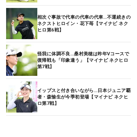
相次ぐ事故で代車の代車の代車…不運続きの
ネクストヒロイン・花下苺【マイナビ ネク
ヒロ第6戦】
怪我に体調不良…桑村美穂は昨年Vコースで
復帰戦も「印象違う」【マイナビ ネクヒロ
第7戦】
イップスと付き合いながら…日本ジュニア覇
者・森愉生が今季初登場【マイナビ ネクヒ
ロ第7戦】