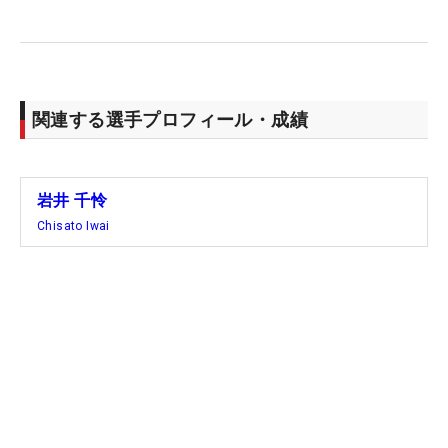
実際にコースを回った印象を問われると、「難しそ
うだな」と率直な言葉を口にした。特に警戒するの
はラフだ。「ラフが独特で、ボールの浮き沈みが違
関連する選手プロフィール・成績
う。そこの見極めだったり、どういう打ち方が一番
いいのかを見つけ出すのが難しい」
岩井 千怜
まだ攻略法を完全には見いだせていないが、気持ち
Chisato Iwai
はアグレッシブに、プレーは堅実に。そんなスタン
スで難コースに挑むつもりだ。（文・齊藤啓介）