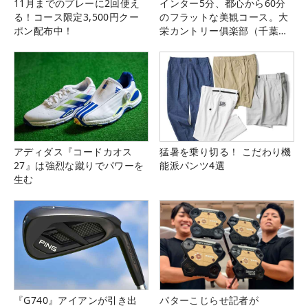
11月までのプレーに2回使え
インター5分、都心から60分
る！コース限定3,500円クー
のフラットな美観コース。大
ポン配布中！
栄カントリー俱楽部（千葉
県）
アディダス『コードカオス
猛暑を乗り切る！ こだわり機
27』は強烈な蹴りでパワーを
能派パンツ4選
生む
『G740』アイアンが引き出
パターこじらせ記者が