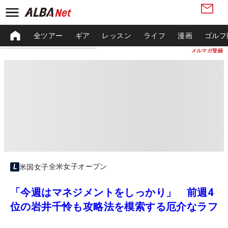
全ツアー
ギア
レッスン
ライフ
漫画
ゴルフ
メルマガ登録
全米女子オープン
米国女子
「今週はマネジメントをしっかり」 前週4
位の岩井千怜も攻略法を模索する厄介なラフ