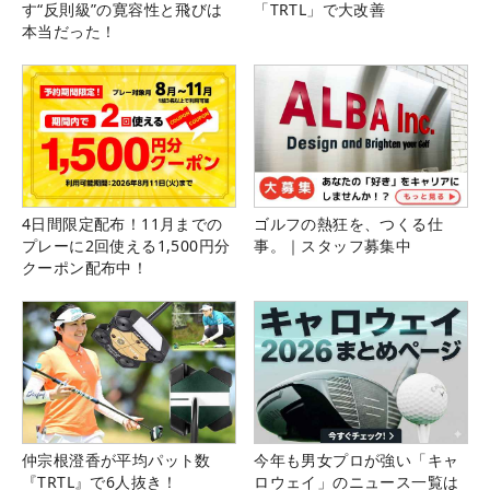
す“反則級”の寛容性と飛びは
「TRTL」で大改善
本当だった！
4日間限定配布！11月までの
ゴルフの熱狂を、つくる仕
プレーに2回使える1,500円分
事。｜スタッフ募集中
クーポン配布中！
仲宗根澄香が平均パット数
今年も男女プロが強い「キャ
『TRTL』で6人抜き！
ロウェイ」のニュース一覧は