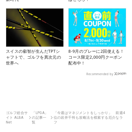
スイスの叡智が生んだTPTシ
8-9月のプレーに2回使える！
ャフトで、ゴルフを異次元の
コース限定2,000円クーポン
世界へ
配布中！
Recommended by
ゴルフ総合サ
「LPGA」
「今週はマネジメントをしっかり」 前週4
イト ALBA
の記事一
位の岩井千怜も攻略法を模索する厄介なラ
Net
覧
フ