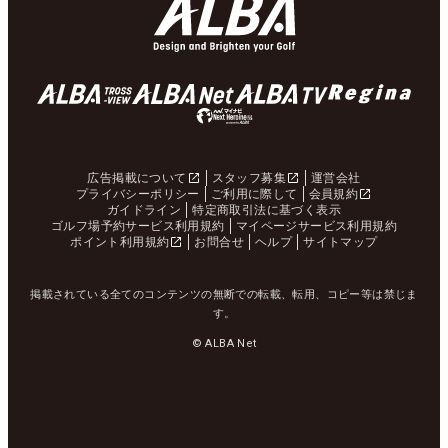
広告掲載について
スタッフ募集
運営会社
プライバシーポリシー
ご利用に際して
会員規約
ガイドライン
特定商取引法に基づく表示
ゴルフ場予約サービス利用規約
マイページサービス利用規約
ポイント利用規約
お問合せ
ヘルプ
サイトマップ
掲載されている全てのコンテンツの無断での転載、転用、コピー等は禁じま
す。
© ALBA Net