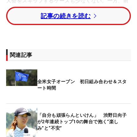
大会をスキップするケースも少なくない。一方、前
哨戦に出場した米ツアー勢の多くは、大会を終える
記事の続きを読む
とすぐにロサンゼルスへ移動し、月曜日から調整を
重ねている。
そんななかでも、岩井姉妹のスタイルは変わらな
い。「特に意識はしていないです」（千怜）、「岩
関連記事
井家は、月曜日移動は変わらずって感じです」（明
愛）
全米女子オープン 初日組み合わせ＆スタ
平場の試合でもメジャーでも、行動のリズムは同
ート時間
じ。特別なルーティンというわけではないが、どん
な試合にもかかわらず自分たちのペースを崩さない
ことが、気持ちをフラットにできる秘訣なのかもし
「自分も頑張らんといけん」 渋野日向子
れない。
が2年連続トップ10の舞台で抱く“楽し
み”と“不安”
先週は姉妹そろって4打差2位で最終日を迎えた。明