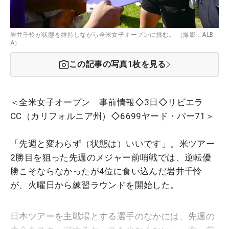
岩井千怜が状態を維持しながら全米女子オープンに挑む。 （撮影：ALB
A）
この記事の写真
1
枚を見る
＜全米女子オープン 事前情報◇3日◇リビエラ
CC（カリフォルニア州）◇6699ヤード・パー71＞
「先週と変わらず（状態は）いいです」。米ツアー
2勝目を狙った先週のメジャー前哨戦では、逆転優
勝こそならなかったが4位に食い込んだ岩井千怜
が、火曜日から練習ラウンドを開始した。
日本ツアーを主戦場とする選手のなかには、先週の