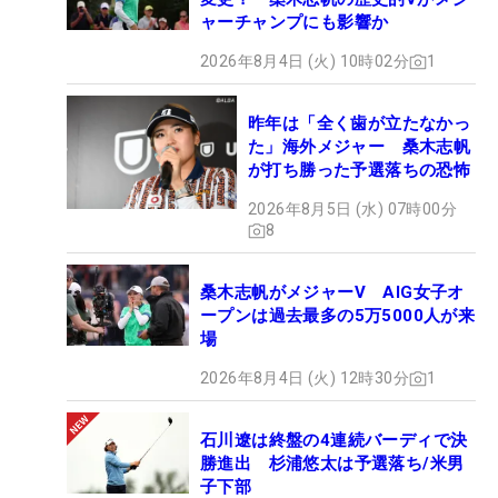
ャーチャンプにも影響か
2026年8月4日 (火) 10時02分
1
昨年は「全く歯が立たなかっ
た」海外メジャー 桑木志帆
が打ち勝った予選落ちの恐怖
2026年8月5日 (水) 07時00分
8
桑木志帆がメジャーV AIG女子オ
ープンは過去最多の5万5000人が来
場
2026年8月4日 (火) 12時30分
1
石川遼は終盤の4連続バーディで決
勝進出 杉浦悠太は予選落ち/米男
子下部