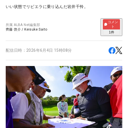
いい状態でリビエラに乗り込んだ岩井千怜。
コメン
所属
ALBA Net編集部
ト
齊藤 啓介
/
Keisuke Saito
1
件
配信日時：
2026年6月4日 15時08分