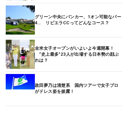
愛は最終組、千怜はその1組前でプレー。結果は千
怜が4位、明愛は「74」とスコアを落とし29位で大
グリーン中央にバンカー、1オン可能なパー
会を終えた。
4… リビエラCCってどんなコース？
千怜は1年ぶりの勝利を期待させる連続バーディが
序盤に飛び出したが、その後は流れに乗り切れず。
全米女子オープンがいよいよ今週開幕！
ラウンド後には「少し悔しさはあります」と唇を噛
“史上最多”23人が出場する日本勢の顔ぶ
んだ。
れは？
その悔しさをぶつける舞台となるリビエラCCは、1
オンも狙える10番パー4（307ヤード）をはじめ、
政田夢乃は清楚系 国内ツアーで女子プロ
戦略性に富んだホールが並ぶ。普段から直ドラを披
がドレス姿を披露！
露するなど、積極果敢なプレースタイルが持ち味の
千怜だが、今週は少し様子が違う。
「今週はマネジメントをしっかりするゴルフになり
そうです」