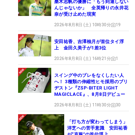
桑木志帆の優勝に「もう到達しない
んじゃないか」 全英帰りの永井花
奈が受け止めた現実
2026年8月8日 (土) 10時30分
19
安田祐香、吉澤柚月が首位タイ浮
上 金田久美子が1差3位
2026年8月8日 (土) 16時21分
1
スイング中のブレをなくしたい人
へ！ 3種類の伸縮性ヒモ採用のブリ
ヂストン『ZSP-BITER LIGHT
MAGICLACE』、8月8日デビュー
2026年8月8日 (土) 11時30分
30
「打ち方が変わってしまう」
洋芝への苦手意識 安田祐香
が“克服”の首位浮上