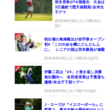
岩永杏奈が16強進出 大会は
3日連続で悪天候順延/全米女
子アマ
2026年8月8日 (土) 10時20分
1
初出場の鳥海颯汰が岩手県オープン
初V「この大会を機にどんどん上
に」 シニアの部は宮本勝昌が連覇
2026年8月8日 (土) 18時25分
72
伊藤二花は「69」と巻き返し決勝
進出圏内へ 谷田侑里香は予選落ち
濃厚/米女子下部ツアー
2026年8月8日 (土) 10時15分
1
J・ローズが『イエローボール』に
変更？ 桑木志帆の歴史的Vがメジ