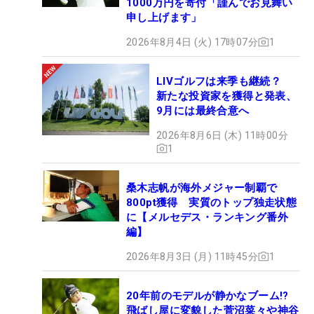
1000万円を寄付「謹んでお見舞い
申し上げます」
さん（木戸を指導する尾崎将司）に、みっちり鍛え
られていることが伝わってきますね」。
2026年8月4日 (火) 17時07分
1
堀は「KKT杯バンテリンレディス」で4位になるな
LIVゴルフは来季も継続？
ど、現在メルセデス・ランキング29位とまずまずの
新たな投資家を獲得と発表、
9月には最終合意へ
序盤戦を過ごしている。木戸も先週を15位で終える
など、18年に喪失したシード返り、そして13年ぶり
2026年8月6日 (木) 11時00分
1
の勝利への意気込みも強い。何はともあれ“硬・重グ
リーン”と“厄介な穂”、それに対する向き合い方が重
桑木志帆が海外メジャー制覇で
要になる。
800pt獲得 実質のトップ独走状態
に【メルセデス・ランキング番外
解説・大西翔太（おおにし・しょうた）/1992年6月
編】
20日生まれ。名門・水城高校ゴルフ部出身。2015
2026年8月3日 (月) 11時45分
1
年より青木瀬令奈のキャディ兼コーチを務める。16
年にはキャディを務める傍らPGAティーチングプロ
20年前のモデルが静かなブーム!?
会員の資格を取得した。ゴルフをメジャースポーツ
飛ばし屋に変貌した菅沼菜々や神谷