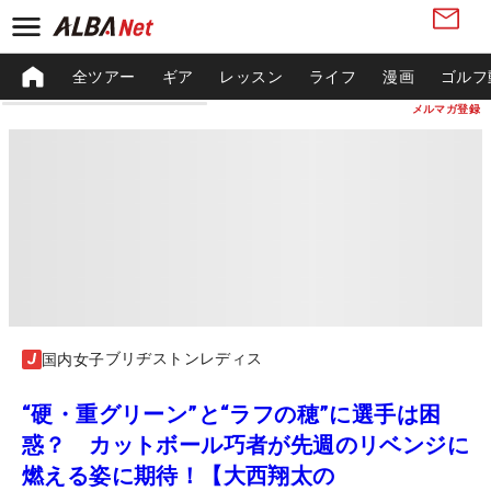
全ツアー
ギア
レッスン
ライフ
漫画
ゴルフ
メルマガ登録
ブリヂストンレディス
国内女子
“硬・重グリーン”と“ラフの穂”に選手は困
惑？ カットボール巧者が先週のリベンジに
燃える姿に期待！【大西翔太の