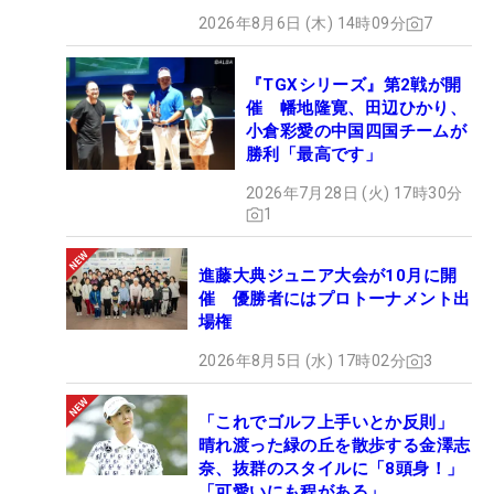
2026年8月6日 (木) 14時09分
7
『TGXシリーズ』第2戦が開
催 幡地隆寛、田辺ひかり、
小倉彩愛の中国四国チームが
勝利「最高です」
2026年7月28日 (火) 17時30分
1
進藤大典ジュニア大会が10月に開
催 優勝者にはプロトーナメント出
場権
2026年8月5日 (水) 17時02分
3
「これでゴルフ上手いとか反則」
晴れ渡った緑の丘を散歩する金澤志
奈、抜群のスタイルに「8頭身！」
「可愛いにも程がある」