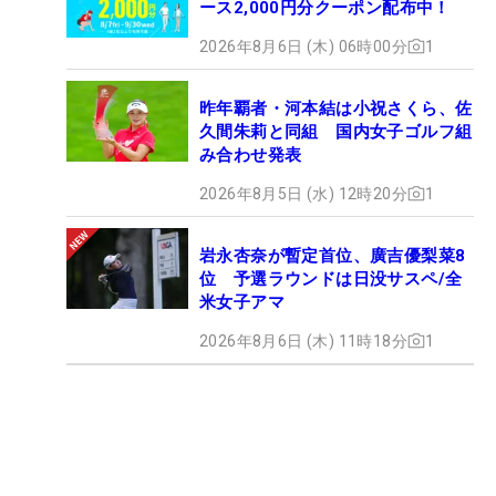
ース2,000円分クーポン配布中！
2026年8月6日 (木) 06時00分
1
昨年覇者・河本結は小祝さくら、佐
久間朱莉と同組 国内女子ゴルフ組
み合わせ発表
2026年8月5日 (水) 12時20分
1
岩永杏奈が暫定首位、廣吉優梨菜8
位 予選ラウンドは日没サスペ/全
米女子アマ
2026年8月6日 (木) 11時18分
1