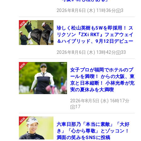
2026年8月6日 (木) 11時36分
3
珍しく松山英樹も5Wを即採用！ ス
リクソン『ZXi RKT』フェアウェイ
＆ハイブリッド、9月12日デビュー
2026年8月6日 (木) 13時42分
33
女子プロが福岡でホテルのプ
ールを満喫！ からの大阪、東
京と日本縦断！ 小林光希が充
実の夏休みを大満喫
2026年8月5日 (水) 16時17分
17
六車日那乃「本当に素敵」「大好
き」「心から尊敬」とゾッコン！
満面の笑みをSNSに投稿