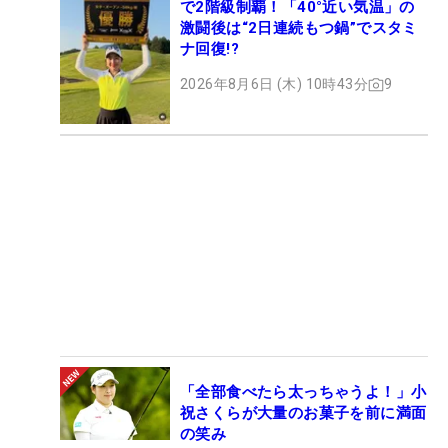
で2階級制覇！「40°近い気温」の
激闘後は“2日連続もつ鍋”でスタミ
ナ回復!?
2026年8月6日 (木) 10時43分
9
「全部食べたら太っちゃうよ！」小
祝さくらが大量のお菓子を前に満面
の笑み