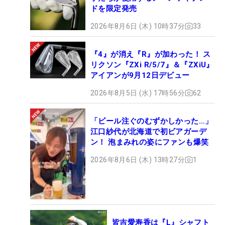
ドを限定発売
2026年8月6日 (木) 10時37分
33
『4』が消え『R』が加わった！ ス
リクソン『ZXi R/5/7』＆『ZXiU』
アイアンが9月12日デビュー
2026年8月5日 (水) 17時56分
62
「ビール注ぐのむずかしかった…」
江口紗代が北海道で初ビアガーデ
ン！ 泡まみれの姿にファンも爆笑
2026年8月6日 (木) 13時27分
1
皆吉愛寿香は『L』シャフト