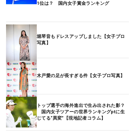
1位は？ 国内女子賞金ランキング
2022年以降、袖ヶ浦カンツリークラブ 袖ヶ浦コー
ス（千葉県）と、今回の中京ゴルフ倶楽部をローテ
ーションしている今大会。2年前にはバックスピン
などでボールが戻ってしまっていたグリーンの傾斜
堀琴音もドレスアップしました【女子プロ
でさえも、今年はその重さですぐに勢いが殺される
写真】
という。当時を知る選手たちは、頭に残るイメージ
をガラリと変える必要がある。
そして、このグリーンの厄介さをより引き立てるの
木戸愛の足が長すぎる件【女子プロ写真】
が、芝が生え変わるこの時期特有ともいえるラフの
穂。「グリーンの硬さがこのままであれば、ラフか
らそこを狙うのは絶対にダメです。フェアウェイを
外してしまうと、手前か（届かないか）、奥に転が
トップ選手の海外進出で生み出された影？
ってしまうという状況になります」。もともと止ま
国内女子ツアーの世界ランキングptに生
じてる“異変”【現地記者コラム】
りづらいグリーンに対して、穂の存在でスピンがほ
どけがちになってしまうラフからのショットは禁