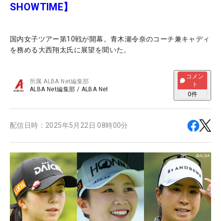
SHOWTIME】
国内女子ツアー第10戦が開幕。青木瀬令奈のコーチ兼キャディ
を務める大西翔太氏に展望を聞いた。
コメン
所属
ALBA Net編集部
ト
ALBA Net編集部
/
ALBA Net
0
件
配信日時：
2025年5月22日 08時00分