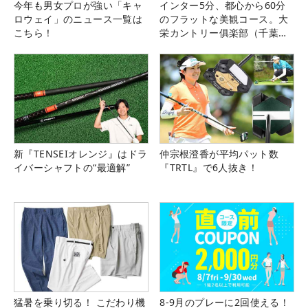
今年も男女プロが強い「キャ
インター5分、都心から60分
ロウェイ」のニュース一覧は
のフラットな美観コース。大
こちら！
栄カントリー俱楽部（千葉
県）
新『TENSEIオレンジ』はドラ
仲宗根澄香が平均パット数
イバーシャフトの“最適解”
『TRTL』で6人抜き！
猛暑を乗り切る！ こだわり機
8-9月のプレーに2回使える！