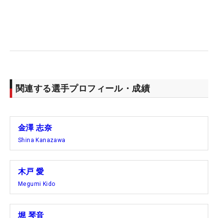
物、というわけだ。
■先週のリベンジ劇が見られるかも？
2年前は山下美夢有が、2位に7打差をつける大差で
この大会を制した。今年も傾向は「飛距離より方向
性」だと話す。フェアウェイキープの重要度は高
関連する選手プロフィール・成績
く、そこから高い球でしっかりとグリーンを狙って
いくことが大事になる。さらに大西氏は、「カット
ボールを多用することになります。つかまったボー
金澤 志奈
ルではグリーンで止まらない」とも付け加える。フ
Shina Kanazawa
ェード回転のボールで、飛距離を抑え、グリーンで
止まりやすいボールを打つ。「カットボールをうま
木戸 愛
く使える選手が有利になります」という見立てだ。
Megumi Kido
こういった観点から見て、今週活躍しそうな選手と
して、まず金澤志奈の名前をあげる。言わずもが
堀 琴音