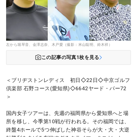
左から堀琴音、金澤志奈、木戸愛（撮影：米山聡明、鈴木祥）
この記事の写真
1
枚を見る
＜ブリヂストンレディス 初日◇22日◇中京ゴルフ
倶楽部 石野コース(愛知県)◇6642ヤード・パー72
＞
国内女子ツアーは、先週の福岡県から愛知県へと場
所を移し、今季第10戦が行われる。その福岡では、
終盤4ホールで5つ伸ばした神谷そらが大・大・大逆