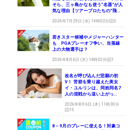
へと日夜情熱を燃やしている。21年には澁澤莉絵留
そら、三ヶ島かなも使う“名器”が人
ともコーチ契約を結んだ。また現在、安田祐香の指
気な理由【ツアープロたちの“飛ば
しギア”】
導にもあたっている。プロゴルファーの大西葵は実
2026年7月29日 (水) 14時02分
5
の妹。YouTube『大西翔太GOLF TV』も好評で、著
書『軽く振ってきれいに飛ばす！！ 飛距離アップの
若きスター候補やメジャーハンター
正解』が発売中。
も PGAプレーオフ争い、当落線
上の大物選手は？
2026年8月6日 (木) 14時02分
1
改名が呼び込んだ悲願の初
V！ 苦節を乗り越えた美女
イ・ユルリンは、同姓同名7
人の混戦から這い上がっ
た“新星ヒロイン”
2026年8月6日 (木) 11時30分
15
8－9月のプレーに使える！対象コ