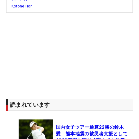
な、先週の福岡で終盤までトップに立ちながら、神
Kotone Hori
谷に大逆転された張本人だ。
「先週は優勝の一歩手前までいきましたが、神谷選
手のまさに神がかりプレーで阻まれました。でも、
今週のコースでも前向きに練習に打ち込んでる姿が
見られました。打撃練習場で見ると、球も伸びてま
すし、なによりカットボールを打つのが上手な選
手。もともと調子もいいですし、リベンジの期待も
高まります」。大西氏も太鼓判だ。
他に堀琴音、そして木戸愛も本命に推す。「堀選手
読まれています
も、スピンのかけ方が上手な選手。自分のプレース
タイルも確立しており、それは強さにつながりま
す。そして木戸選手も、練習場でボールが伸びてい
国内女子ツアー通算22勝の鈴木
ると感じさせるひとりです。この、ボールの伸びと
愛 熊本地震の被災者支援として
いうのは、そのまま調子に直結するもの。ジャンボ