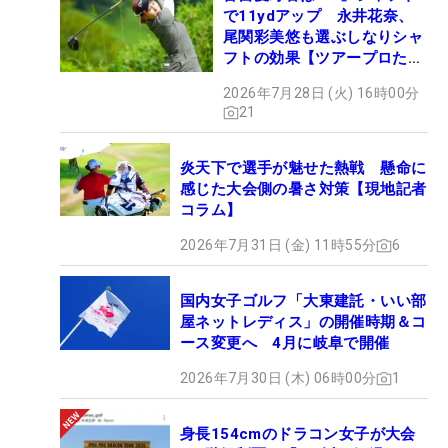
で11ydアップ 永井花奈、
尾関彩美悠も選ぶしなりシャ
フトの効果【ツアープロたち
の“飛ばしギア”】
2026年7月28日 (火) 16時00分
21
炎天下で選手が魅せた熱戦 懸命に
感じた大会側の暑さ対策【現地記者
コラム】
2026年7月31日 (金) 11時55分
6
国内女子ゴルフ「大東建託・いい部
屋ネットレディス」の開催時期＆コ
ース変更へ 4月に岐阜で開催
2026年7月30日 (木) 06時00分
1
身長154cmのドラコン女子が大会