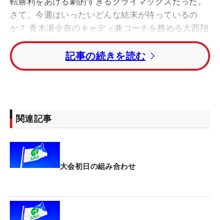
転勝利をあげる劇的すぎるクライマックスだった。
さて、今週はいったいどんな結末が待っているの
か？ 青木瀬令奈のキャディ兼コーチを務める大西翔
太氏が展開を占う。
記事の続きを読む
■“硬・重グリーン”に“厄介な穂”が待ち受けるコース
「いや～、グリーンが“硬・重”ですね。下りでもボ
ールが止まるほどなので、どうしてもパットがショ
関連記事
ートしがちになります」。今週のコースを確認し、
大西氏の印象に強く残ったのが、この部分だ。「サ
ロンパス（2週前のメジャー大会・ワールドレディ
スチャンピオンシップ サロンパスカップ）以上で
大会初日の組み合わせ
す」というくらいにコンパクションはあるが、パタ
ーで転がしたボールは止まる。このギャップに、選
手たちは戸惑いを覚えそうだ。