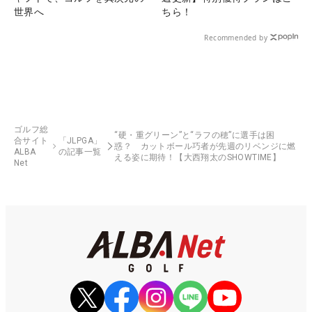
世界へ
ちら！
Recommended by
ゴルフ総
“硬・重グリーン”と“ラフの穂”に選手は困
合サイト
「JLPGA」
惑？ カットボール巧者が先週のリベンジに燃
ALBA
の記事一覧
える姿に期待！【大西翔太のSHOWTIME】
Net