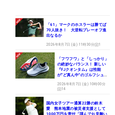
「61」マークのホスラーは勝てば
70人抜き！ 大逆転プレーオフ進
出なるか
2026年8月7日 (金) 11時30分
1
「フワフワ」と「しっかり」
の絶妙なバランス！ 新しい
『FJクオンタム』は性能
が“ど真ん中”のゴルフシュー
ズだった
2026年8月7日 (金) 10時00分
14
国内女子ツアー通算22勝の鈴木
愛 熊本地震の被災者支援として
1000万円を寄付「謹んでお見舞い