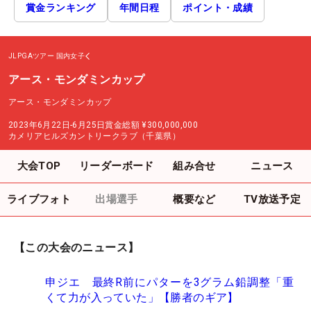
賞金ランキング
年間日程
ポイント・成績
JLPGAツアー
国内女子
アース・モンダミンカップ
アース・モンダミンカップ
2023年6月22日-6月25日
賞金総額
¥300,000,000
カメリアヒルズカントリークラブ（千葉県）
大会TOP
リーダーボード
組み合せ
ニュース
ライブフォト
出場選手
概要など
TV放送予定
【この大会のニュース】
申ジエ 最終R前にパターを3グラム鉛調整「重
くて力が入っていた」【勝者のギア】