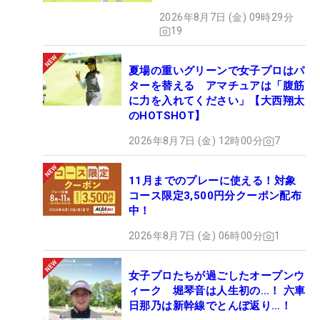
タ”】
2026年8月7日 (金) 09時29分
19
夏場の重いグリーンで女子プロはパ
ターを替える アマチュアは「腹筋
に力を入れてください」【大西翔太
のHOTSHOT】
2026年8月7日 (金) 12時00分
7
11月までのプレーに使える！対象
コース限定3,500円分クーポン配布
中！
2026年8月7日 (金) 06時00分
1
女子プロたちが過ごしたオープンウ
ィーク 堀琴音は人生初の…！ 六車
日那乃は新幹線でとんぼ返り…！