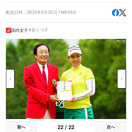
配信日時：
2023年6月25日 16時59分
#
笠りつ子
国内女子
22
/
22
前へ
次へ