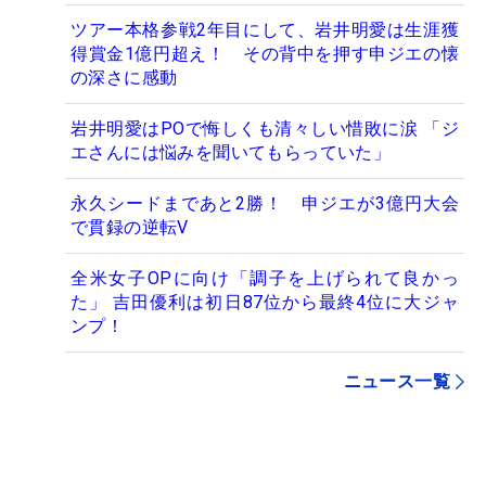
ツアー本格参戦2年目にして、岩井明愛は生涯獲
得賞金1億円超え！ その背中を押す申ジエの懐
の深さに感動
岩井明愛はPOで悔しくも清々しい惜敗に涙 「ジ
エさんには悩みを聞いてもらっていた」
永久シードまであと2勝！ 申ジエが3億円大会
で貫録の逆転V
全米女子OPに向け「調子を上げられて良かっ
た」 吉田優利は初日87位から最終4位に大ジャ
ンプ！
ニュース一覧