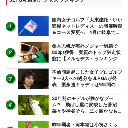
国内女子ゴルフ「大東建託・いい
1
部屋ネットレディス」の開催時期
＆コース変更へ 4月に岐阜で開
催
桑木志帆が海外メジャー制覇で
2
800pt獲得 実質のトップ独走状
態に【メルセデス・ランキング番
外編】
不倫問題起こした女子プロゴルフ
3
ァー3人への処分をJLPGAが発
表 栗永遼キャディは9年間の立
ち入り禁止
20年前のモデルが静かなブー
4
ム!? 飛ばし屋に変貌した菅沼
菜々や神谷そら、三ヶ島かなも使
う“名器”が人気な理由【ツアープ
ロたちの“飛ばしギア”】
昨年覇者・河本結は小祝さくら、