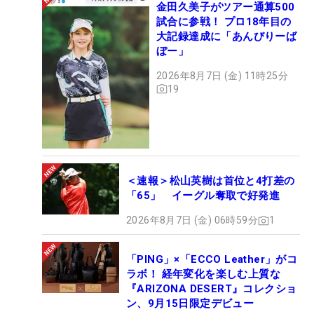
金田久美子がツアー通算500
試合に参戦！ プロ18年目の
大記録達成に「あんびりーば
ぼー」
2026年8月7日 (金) 11時25分
19
＜速報＞松山英樹は首位と4打差の
「65」 イーグル奪取で好発進
2026年8月7日 (金) 06時59分
1
「PING」×「ECCO Leather」がコ
ラボ！ 経年変化を楽しむ上質な
『ARIZONA DESERT』コレクショ
ン、9月15日限定デビュー