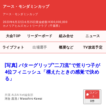
アース・モンダミンカップ
アース・モンダミンカップ
2023年6月22日-6月25日
賞金総額
¥300,000,000
カメリアヒルズカントリークラブ（千葉県）
大会TOP
リーダーボード
組み合せ
ニュース
ライブフォト
出場選手
概要など
TV放送予定
[写真] パターグリップ“二刀流”で笠りつ子が
4位フィニッシュ「構えたときの感覚で決め
る」
コメン
所属
ALBA Net編集部
ト
河合 昌浩
/
Masahiro Kawai
0
件