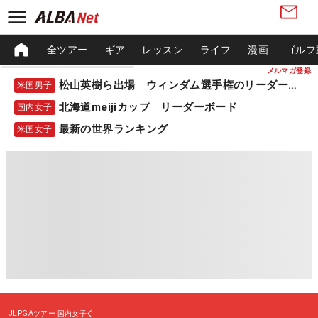
全ツアー
ギア
レッスン
ライフ
漫画
ゴルフ
メルマガ登録
松山英樹ら出場 ウィンダム選手権のリーダーボード
米国男子
北海道meijiカップ リーダーボード
国内女子
最新の世界ランキング
米国女子
JLPGAツアー
国内女子