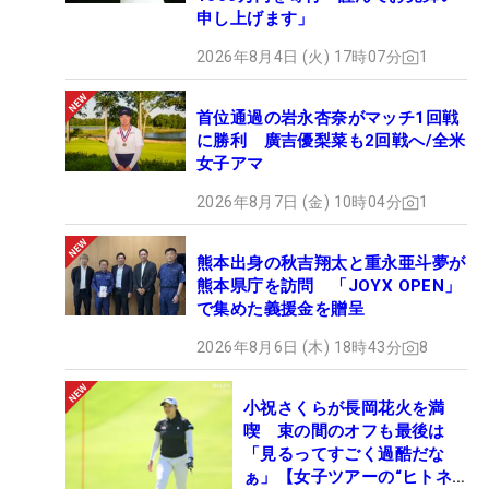
申し上げます」
2026年8月4日 (火) 17時07分
1
首位通過の岩永杏奈がマッチ1回戦
に勝利 廣吉優梨菜も2回戦へ/全米
女子アマ
2026年8月7日 (金) 10時04分
1
熊本出身の秋吉翔太と重永亜斗夢が
熊本県庁を訪問 「JOYX OPEN」
で集めた義援金を贈呈
2026年8月6日 (木) 18時43分
8
小祝さくらが長岡花火を満
喫 束の間のオフも最後は
「見るってすごく過酷だな
ぁ」【女子ツアーの“ヒトネ