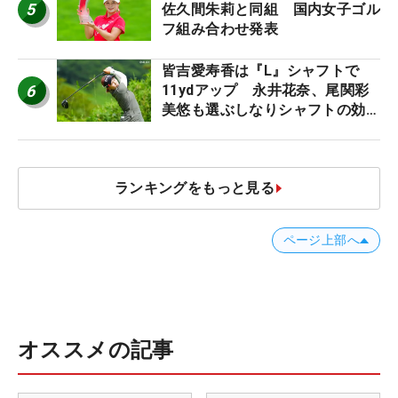
5
佐久間朱莉と同組 国内女子ゴル
フ組み合わせ発表
皆吉愛寿香は『L』シャフトで
6
11ydアップ 永井花奈、尾関彩
美悠も選ぶしなりシャフトの効果
【ツアープロたちの“飛ばしギ
ア”】
ランキングをもっと見る
ページ上部へ
オススメの記事