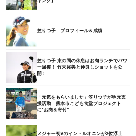
キング】
笠りつ子 プロフィール＆成績
笠りつ子 束の間の休息はお肉ランチでパワ
ー回復！ 竹末裕美と仲良しショットを公
開！
「元気をもらいました」笠りつ子が地元支
援活動 熊本市こども食堂プロジェクト
に“お肉を寄付”
メジャー初Vのイン・ルオニンが2位浮上