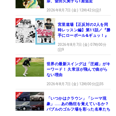
奈、金田久美子ら1差追走
2026年8月7日 (金) 12時42分
1
宮里道場【正反対の2人を同
時レッスン編】第11話／『勝
手にローボール&ギュッ！』
2026年8月7日 (金) 07時00分
9
世界の最新スイングは「圧縮」がキ
ーワード！ 久常涼が飛んで曲がら
ない理由
2026年8月7日 (金) 12時00分
35
「いつかはクラウン」「シーマ現
象」……あの熱狂を覚えているか？
バブルのゴルフ場を彩った名車たち