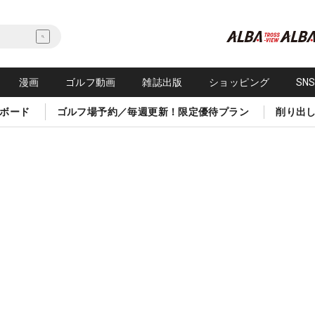
漫画
ゴルフ動画
雑誌出版
ショッピング
SN
ボード
ゴルフ場予約／毎週更新！限定優待プラン
削り出