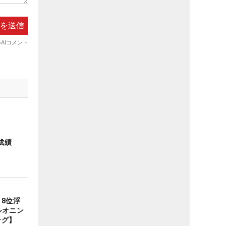
成績
8位浮
ルオニン
ング】