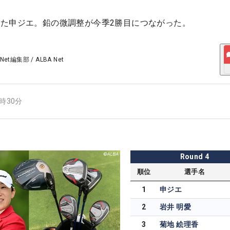
た申ジエ。鉛の微調整が今季2勝目につながった。
 Net編集部
/
ALBA Net
2時30分
Round
4
順位
選手名
1
申ジエ
2
岩井 明愛
3
菊地 絵理香