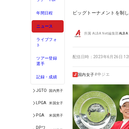
ビッグトーナメントを制し
年間日程
ニュース
所属
ALBA Net編集部
ALBA
ライブフォ
ト
配信日時：
2023年6月26日 1
ツアー登録
選手
#
申ジエ
国内女子
記録・成績
JGTO
国内男子
LPGA
米国女子
PGA
米国男子
DPワ