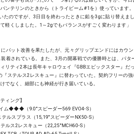
バンテリンのときから（トライビーム#1を）使っています
ていたのですが、3日目を終わったときに鉛を3gに貼り替えま
て軽くしました。1～2gでもバランスがすごく変わります」
」にパット改善を果たしたが、元々グリップエンドにはカウン
も装着されている。また、3月の開幕戦での優勝時とは、パタ
ィリティ2本は長年キャロウェイ『GBBエピックスター』だ
の『ステルス2レスキュー』に替わっていた。契約フリーの強
だけでなく、細部にも神経が行き届いている。
ッティング】
ム◆◆◆（9.0°スピーダー569 EVO4-S）
テルスプラス（15,19°スピーダーNX50-S）
ルス2レスキュー（22,25°MCH60-S）
TCB（TOUR AD AD-65 TypeII S）