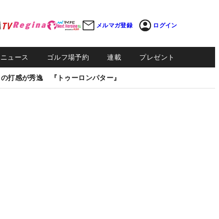
メルマガ登録
ログイン
Sニュース
ゴルフ場予約
連載
プレゼント
しの打感が秀逸 『トゥーロンパター』