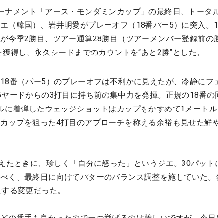
ーナメント「アース・モンダミンカップ」の最終日、トータル
エ（韓国）、岩井明愛がプレーオフ（18番パー5）に突入。
が今季2勝目、ツアー通算28勝目（ツアーメンバー登録前の
を獲得し、永久シードまでのカウントを“あと2勝”とした。
18番（パー5）のプレーオフは不利かに見えたが、冷静にフ
5ヤードからの3打目に持ち前の集中力を発揮。正規の18番の
ルに着弾したウェッジショットはカップをかすめて1メートル
カップを狙った4打目のアプローチを称える余裕も見せた鮮
終えたときに、珍しく「自分に怒った」というジエ。30パット
すべく、最終日に向けてパターのバランス調整を施していた。
にする変更だった。
）どの番手も良かったので一つ挙げるのは難しいですが、今日