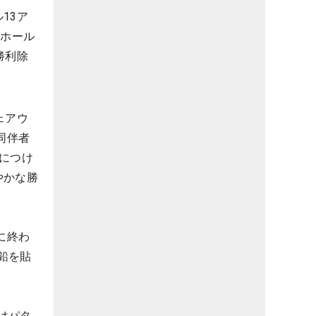
13ア
1ホール
勝利除
ェアウ
同伴者
につけ
やかな勝
に終わ
鉛を貼
はパタ