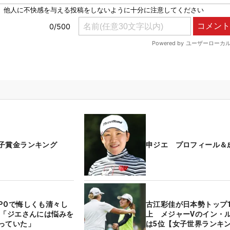
子賞金ランキング
申ジエ プロフィール＆
POで悔しくも清々し
古江彩佳が日本勢トップ1
 「ジエさんには悩みを
上 メジャーVのイン・
っていた」
は5位【女子世界ランキ