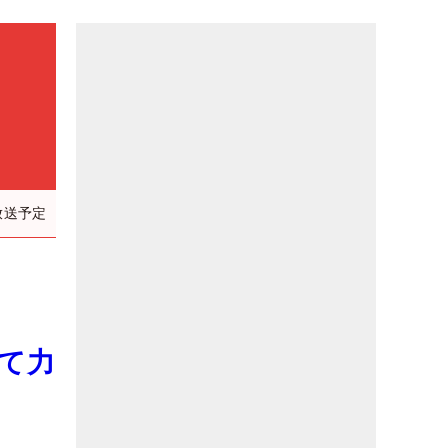
放送予定
て力