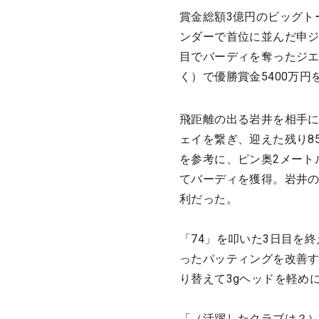
賞金総額3億円のビッグト
ンダーで首位に並んだ申ジ
目でバーディを奪ったジエ
く）で優勝賞金5400万円
飛距離の出る岩井を相手に
ェイを繋ぎ、迎えた残り8
を参考に、ピン奥2メート
てバーディを獲得。岩井の
利だった。
「74」を叩いた3日目を
ったパッティングを改善
り替えて3gヘッドを軽め
「（活躍したクラブは？