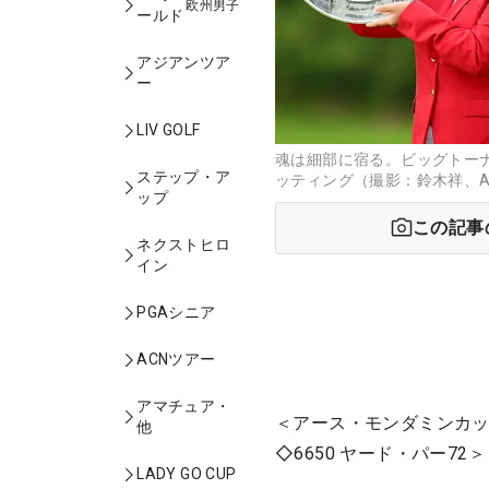
欧州男子
ールド
アジアンツア
ー
LIV GOLF
魂は細部に宿る。ビッグトー
ステップ・ア
ッティング（撮影：鈴木祥、A
ップ
この記事
ネクストヒロ
イン
PGAシニア
ACNツアー
アマチュア・
＜アース・モンダミンカッ
他
◇6650 ヤード・パー72＞
LADY GO CUP