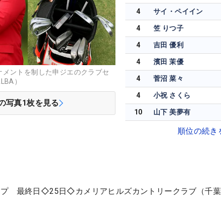
4
サイ・ペイイン
4
笠 りつ子
4
吉田 優利
4
濱田 茉優
ナメントを制した申ジエのクラブセ
4
菅沼 菜々
LBA）
4
小祝 さくら
の写真
1
枚を見る
10
山下 美夢有
順位の続き
プ 最終日◇25日◇カメリアヒルズカントリークラブ（千