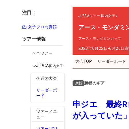
注目！
JLPGAツアー
国内女子
アース・モンダミ
女子プロ写真館
ツアー情報
アース・モンダミンカップ
2023年6月22日-6月25日
賞
全ツアー
大会TOP
リーダーボード
JLPGA
国内女子
今週の大会
勝者のギア
連載
リーダーボ
ード
申ジエ 最終R
ツアーメニ
が入っていた
ュー
ツアーTOP