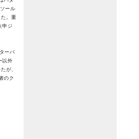
。ソール
した。重
（申ジ
ターバ
ー以外
ったが、
者のク