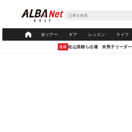
全ツアー
ギア
レッスン
ライフ
松山英樹ら出場 米男子リーダー
注目