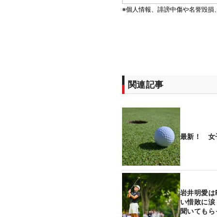
関連記事
最新！ 女
岩井明愛は
い惜敗に涙
聞いてもら