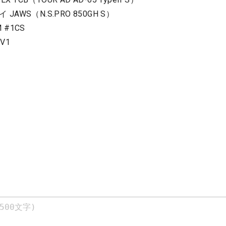
JAWS（N.S.PRO 850GH S）
 #1CS
V1