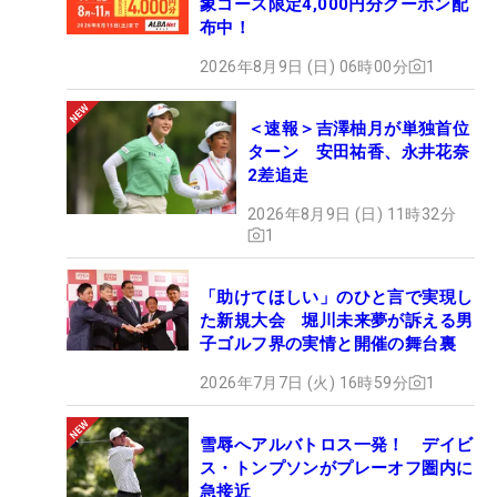
象コース限定4,000円分クーポン配
布中！
2026年8月9日 (日) 06時00分
1
＜速報＞吉澤柚月が単独首位
ターン 安田祐香、永井花奈
2差追走
2026年8月9日 (日) 11時32分
1
「助けてほしい」のひと言で実現し
た新規大会 堀川未来夢が訴える男
子ゴルフ界の実情と開催の舞台裏
2026年7月7日 (火) 16時59分
1
雪辱へアルバトロス一発！ デイビ
ス・トンプソンがプレーオフ圏内に
急接近