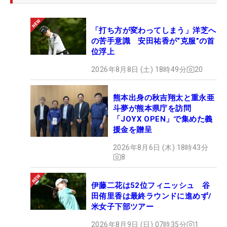
「打ち方が変わってしまう」洋芝へ
の苦手意識 安田祐香が“克服”の首
位浮上
2026年8月8日 (土) 18時49分
20
熊本出身の秋吉翔太と重永亜
斗夢が熊本県庁を訪問
「JOYX OPEN」で集めた義
援金を贈呈
2026年8月6日 (木) 18時43分
8
伊藤二花は52位フィニッシュ 谷
田侑里香は最終ラウンドに進めず/
米女子下部ツアー
2026年8月9日 (日) 07時35分
1