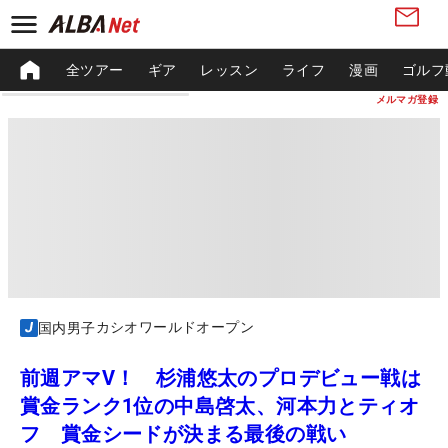
全ツアー
ギア
レッスン
ライフ
漫画
ゴルフ
メルマガ登録
カシオワールドオープン
国内男子
前週アマV！ 杉浦悠太のプロデビュー戦は
賞金ランク1位の中島啓太、河本力とティオ
フ 賞金シードが決まる最後の戦い