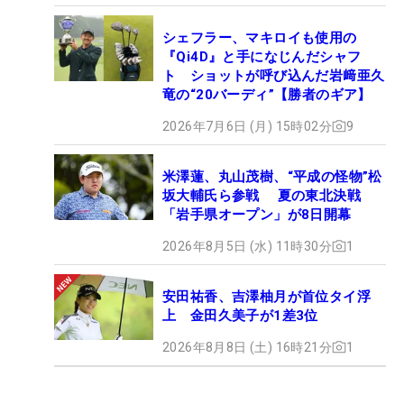
シェフラー、マキロイも使用の
『Qi4D』と手になじんだシャフ
ト ショットが呼び込んだ岩﨑亜久
竜の“20バーディ”【勝者のギア】
2026年7月6日 (月) 15時02分
9
米澤蓮、丸山茂樹、“平成の怪物”松
坂大輔氏ら参戦 夏の東北決戦
「岩手県オープン」が8日開幕
2026年8月5日 (水) 11時30分
1
安田祐香、吉澤柚月が首位タイ浮
上 金田久美子が1差3位
2026年8月8日 (土) 16時21分
1