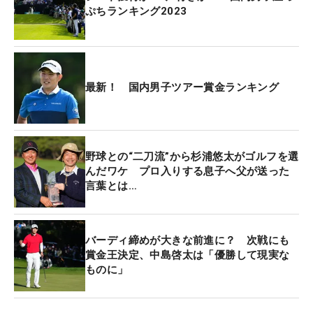
龍憲、66位のハン・リー（米国）、QTランキング1
ぷちランキング2023
位で今季を戦ってきた67位の篠優希、ツアー優勝経
験のある69位の小鯛竜也と70位の近藤智弘、初シー
ドを目指す71位の安森一貴、10度賞金シードを獲得
してきた72位の貞方章男らがいる。
最新！ 国内男子ツアー賞金ランキング
また、次週のシーズン最終戦「ゴルフ日本シリーズ
JTカップ」を残して、賞金王争いが決着する可能性
野球との“二刀流”から杉浦悠太がゴルフを選
もある。中島は前週の2位で獲得賞金を1億6288万
んだワケ プロ入りする息子へ父が送った
6179円として、2位につける金谷拓実との差を約
言葉とは…
4034万円に広げている。ゴルフ日本シリーズJTカ
ップの優勝賞金は4000万円となっており、今大会で
金谷が中島との差をつめることができなければ、そ
バーディ締めが大きな前進に？ 次戦にも
の時点で賞金王の可能性を失う。
賞金王決定、中島啓太は「優勝して現実な
ものに」
その金谷は、2週前の「三井住友VISA太平洋マスタ
ーズ」を制した今平周吾と池田との組み合わせで、