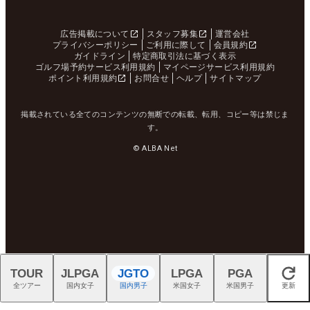
広告掲載について
スタッフ募集
運営会社
プライバシーポリシー
ご利用に際して
会員規約
ガイドライン
特定商取引法に基づく表示
ゴルフ場予約サービス利用規約
マイページサービス利用規約
ポイント利用規約
お問合せ
ヘルプ
サイトマップ
掲載されている全てのコンテンツの無断での転載、転用、コピー等は禁じま
す。
© ALBA Net
TOUR
JLPGA
JGTO
LPGA
PGA
閉じる
全ツアー
国内女子
国内男子
米国女子
米国男子
更新