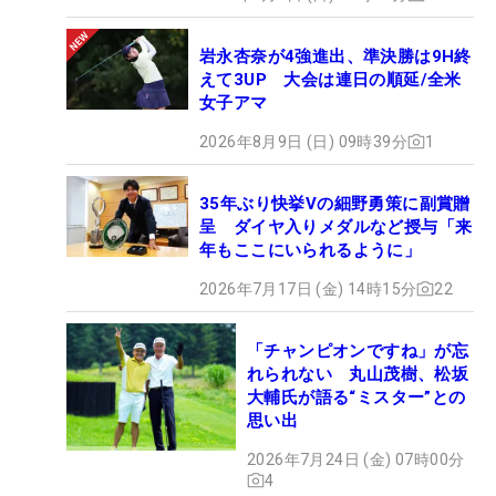
岩永杏奈が4強進出、準決勝は9H終
えて3UP 大会は連日の順延/全米
女子アマ
2026年8月9日 (日) 09時39分
1
35年ぶり快挙Vの細野勇策に副賞贈
呈 ダイヤ入りメダルなど授与「来
年もここにいられるように」
2026年7月17日 (金) 14時15分
22
「チャンピオンですね」が忘
れられない 丸山茂樹、松坂
大輔氏が語る“ミスター”との
思い出
2026年7月24日 (金) 07時00分
4