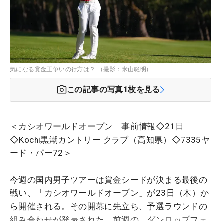
気になる賞金王争いの行方は？ （撮影：米山聡明）
この記事の写真
1
枚を見る
＜カシオワールドオープン 事前情報◇21日
◇Kochi黒潮カントリー クラブ（高知県）◇7335ヤ
ード・パー72＞
今週の国内男子ツアーは賞金シードが決まる最後の
戦い、「カシオワールドオープン」が23日（木）か
ら開催される。その開幕に先立ち、予選ラウンドの
組み合わせが発表された。前週の「ダンロップフェ