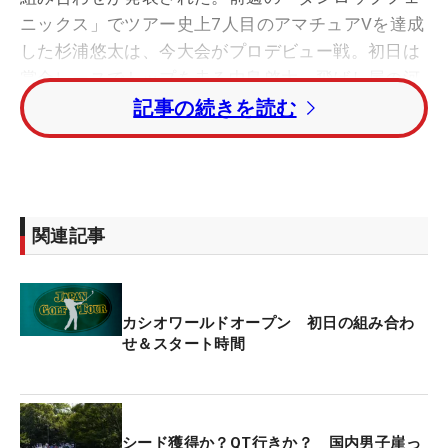
ニックス」でツアー史上7人目のアマチュアVを達成
した杉浦悠太は、今大会がプロデビュー戦。初日は
賞金レースでトップを走る中島啓太、飛ばし屋の河
本力との組み合わせで、10番ホールから午前8時45
記事の続きを読む
分にティオフを迎える。
賞金ランキング65位までのシード権争いは、同19位
のジェイブ・クルーガー（南アフリカ）と、同33位
関連記事
のコー・グンテク（韓国）が出場義務試合数不足に
より除外され、実質は同67位までが“圏内”。現在68
位の片山晋呉は今大会に出場せず、シニアツアー最
カシオワールドオープン 初日の組み合わ
終戦「いわさき白露シニア」を選んだため、賞金シ
せ＆スタート時間
ードは“25季連続”で途絶える。
そのほか、シード当落線上には63位の池田勇太、初
賞金シードがかかる64位の小浦和也と65位の生源寺
シード獲得か？QT行きか？ 国内男子崖っ