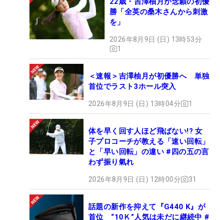
22歳・吉澤柚月が念願の初優
勝「全英の桑木さんから刺激
を」
2026年8月9日 (日) 13時53分
1
＜速報＞吉澤柚月が初優勝へ 単独
首位でラスト3ホール突入
2026年8月9日 (日) 13時04分
1
体を早く回す人ほど飛ばない!? 女
子プロコーチが教える「速い回転」
と「早い回転」の違い #四の五の言
わず振り氣れ
2026年8月9日 (日) 12時00分
31
話題の新作を抑えて『G440 K』が
首位 “10Ｋ”人気は未だに継続中 #