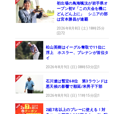
初出場の鳥海颯汰が岩手県オ
ープン初V「この大会を機に
どんどん上に」 シニアの部
は宮本勝昌が連覇
2026年8月8日 (土) 18時25分
72
松山英樹はイーグル奪取で11位に
浮上 ホスラー、ブレナンが首位タ
イ
2026年8月9日 (日) 08時53分
1
石川遼は暫定68位 第3ラウンドは
悪天候の影響で順延/米男子下部
2026年8月9日 (日) 11時15分
1
2組7名以上のプレーに使える！対