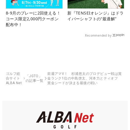
8-9月のプレーに2回使える！
新『TENSEIオレンジ』はドラ
コース限定2,000円クーポン
イバーシャフトの“最適解”
配布中！
Recommended by
ゴルフ総
前週アマV！ 杉浦悠太のプロデビュー戦は賞
「JGTO」
合サイト
金ランク1位の中島啓太、河本力とティオフ
の記事一覧
ALBA Net
賞金シードが決まる最後の戦い