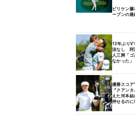
ビリケン藤
ープンの最
13年ぶりV
涙なし 阿
人三脚「ゴ
なかった」
優勝スコア
『クアンタム
えた河本結
押せるのに
ギア】