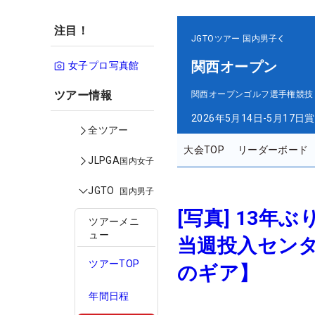
注目！
JGTOツアー
国内男子
関西オープン
女子プロ写真館
ツアー情報
関西オープンゴルフ選手権競技
2026年5月14日-5月17日
賞
全ツアー
大会TOP
リーダーボード
JLPGA
国内女子
JGTO
国内男子
[写真] 13
ツアーメニ
ュー
当週投入セン
ツアーTOP
のギア】
年間日程