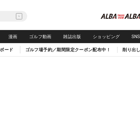
漫画
ゴルフ動画
雑誌出版
ショッピング
SN
ボード
ゴルフ場予約／期間限定クーポン配布中！
削り出