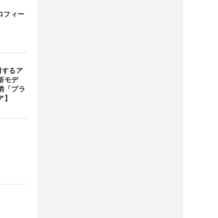
ロフィー
用するア
新モデ
消「プラ
ア】