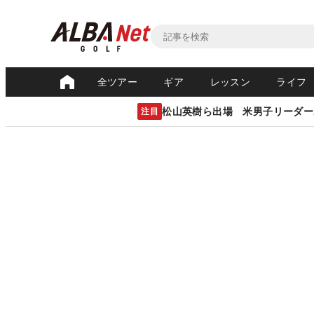
全ツアー
ギア
レッスン
ライフ
松山英樹ら出場 米男子リーダー
注目