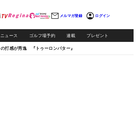
メルマガ登録
ログイン
Sニュース
ゴルフ場予約
連載
プレゼント
しの打感が秀逸 『トゥーロンパター』