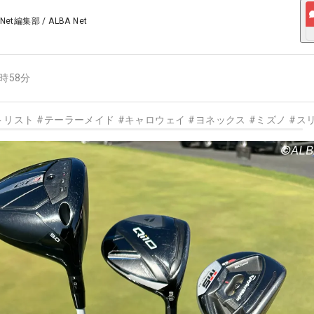
 Net編集部
/
ALBA Net
4時58分
トリスト
#
テーラーメイド
#
キャロウェイ
#
ヨネックス
#
ミズノ
#
ス