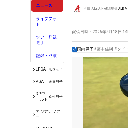
ニュース
所属
ALBA Net編集部
ALBA
ライブフォ
ト
配信日時：
2026年5月18日 1
ツアー登録
選手
#
藤本佳則
#
タイ
国内男子
記録・成績
LPGA
米国女子
PGA
米国男子
DPワ
欧州男子
ールド
アジアンツア
ー