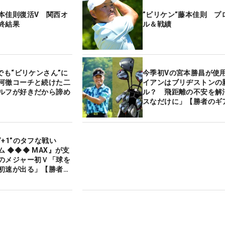
本佳則復活V 関西オ
”ビリケン”藤本佳則 プ
終結果
ル＆戦績
でも“ビリケンさん”に
今季初Vの宮本勝昌が使
河徹コーチと続けた二
イアンはブリヂストンの
ルフが好きだから諦め
ル？ 飛距離の不安を解
スなだけに」【勝者のギ
“+1”のタフな戦い
 ◆◆◆ MAX』が支
のメジャー初Ｖ「球を
初速が出る」【勝者の