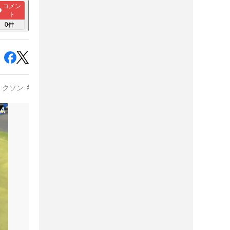
コメン
ト
0
件
リクソン
#
オデッセイ