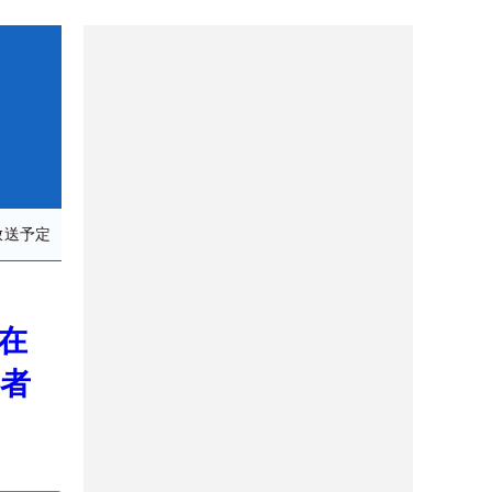
放送予定
ー混在
勝者