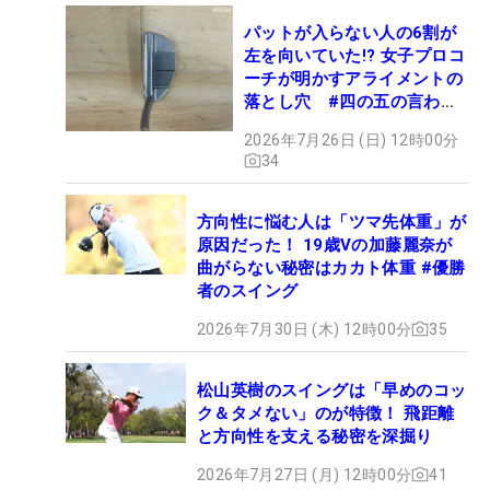
パットが入らない人の6割が
左を向いていた!? 女子プロコ
ーチが明かすアライメントの
落とし穴 #四の五の言わず
振り氣れ
2026年7月26日 (日) 12時00分
34
方向性に悩む人は「ツマ先体重」が
原因だった！ 19歳Vの加藤麗奈が
曲がらない秘密はカカト体重 #優勝
者のスイング
2026年7月30日 (木) 12時00分
35
松山英樹のスイングは「早めのコッ
ク＆タメない」のが特徴！ 飛距離
と方向性を支える秘密を深掘り
2026年7月27日 (月) 12時00分
41