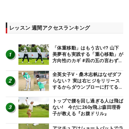
レッスン 週間アクセスランキング
「体重移動」はもう古い!? 山下
1
美夢有も実践する「重心移動」が
方向性のカギ #四の五の言わず振
り氣れ
全英女子V・桑木志帆はなぜダフ
2
らない？ 実は右ヒジをリリース
するからダウンブローに打てる #
優勝者のスイング
トップで腰を回し過ぎる人は飛ば
3
ない! 今だに260y飛ぶ森田理香
子が教える『お腹ドリル』
アマチュアはショートパットでラ