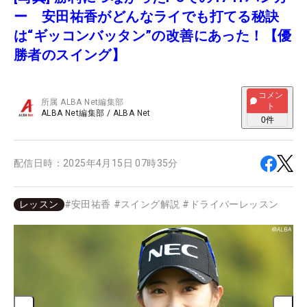
ー 安田祐香がどんなライでも打てる秘訣
は“ギッコンバッタン”の改善にあった！【優
勝者のスイング】
コメン
所属
ALBA Net編集部
ト
ALBA Net編集部
/
ALBA Net
0
件
配信日時：
2025年4月15日 07時35分
レッスン
#
安田祐香
#
スイング解説
#
ドライバーレッスン