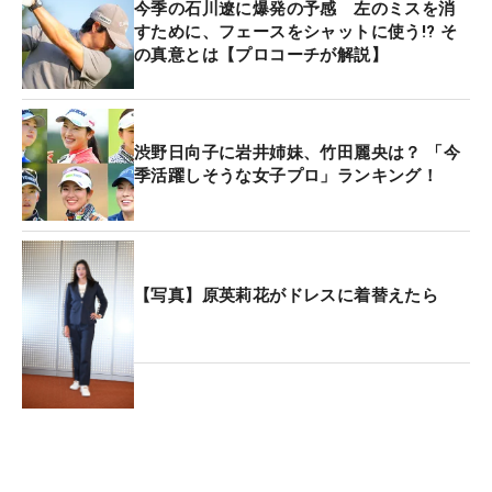
今季の石川遼に爆発の予感 左のミスを消
すために、フェースをシャットに使う!? そ
の真意とは【プロコーチが解説】
渋野日向子に岩井姉妹、竹田麗央は？ 「今
季活躍しそうな女子プロ」ランキング！
【写真】原英莉花がドレスに着替えたら