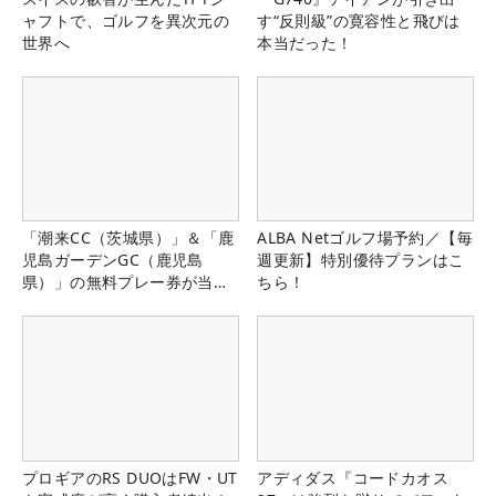
ャフトで、ゴルフを異次元の
す“反則級”の寛容性と飛びは
世界へ
本当だった！
「潮来CC（茨城県）」＆「鹿
ALBA Netゴルフ場予約／【毎
児島ガーデンGC（鹿児島
週更新】特別優待プランはこ
県）」の無料プレー券が当た
ちら！
る！！
プロギアのRS DUOはFW・UT
アディダス『コードカオス