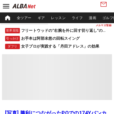
全ツアー
ギア
レッスン
ライフ
漫画
ゴルフ
メルマガ登録
フリートウッドの”右腕を外に回す切り返し”の秘密
世界屈指
お手本は阿部未悠の回転スイング
引っかけ
女子プロが実践する「丹田アドレス」の効果
ダフリ
[写真] 勝利につながったPOでの174Yバンカ