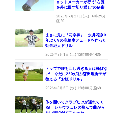
ョットメーカーが行う”右腕
を外に回す切り返し”の秘密
2026年7月21日 (火) 16時29分
20
まさに鬼に『花奈棒』 永井花奈9
年ぶりVの高精度フェードを作った
効果絶大ドリル
2026年8月1日 (土) 12時00分
36
トップで腰を回し過ぎる人は飛ばな
い! 今だに260y飛ぶ森田理香子が
教える『お腹ドリル』
2026年8月5日 (水) 12時00分
68
体を開いてクラブだけが遅れてく
る! シャウフェレの飛んで曲がら
ない技術がすごかった