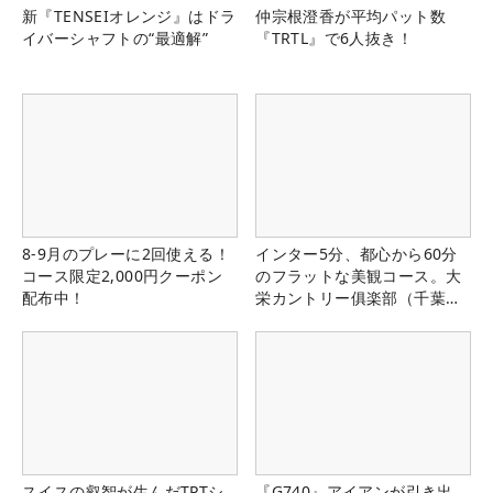
新『TENSEIオレンジ』はドラ
仲宗根澄香が平均パット数
イバーシャフトの“最適解”
『TRTL』で6人抜き！
8-9月のプレーに2回使える！
インター5分、都心から60分
コース限定2,000円クーポン
のフラットな美観コース。大
配布中！
栄カントリー俱楽部（千葉
県）
スイスの叡智が生んだTPTシ
『G740』アイアンが引き出