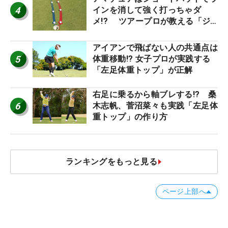
4
インを消して強く打っちゃダ
メ!? ツアープロが教える「ジ
ャストタッチ」なら3パットが激
減するワケ
アイアンで飛ばない人の共通点は
5
体重移動!? 女子プロが実践する
「左足体重トップ」が正解
右足に乗るから軸ブレする!? 桑
6
木志帆、菅沼菜々も実践「左足体
重トップ」の作り方
ランキングをもっと見る
ページ上部へ