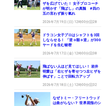
ザを広げていた！ 女子プロコーチ
が明かす「飛ばし」の真髄 #四の
五の言わず振り氣れ
2026年7月19日 (日) 12時00分
28
ドラコン女子プロはシャフトを3回
しならせる！ 「逆→順→逆」が300
ヤードを生む秘密
2026年7月17日 (金) 12時00分
38
飛ばない人ほど見てほしい！ 岩井
明愛は「右ヒザを寄せつつ左ヒザを
伸ばす」ことで回転力アップ
2026年7月18日 (土) 12時00分
32
なぜトミー・フリートウッド
は曲がらない？ 世界屈指のシ