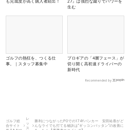
も完成度が高く購入者続出！
27』は強烈な蹴りでパワーを
生む
ゴルフの熱狂を、つくる仕
プロギアの「4層フェース」が
事。｜スタッフ募集中
切り開く高初速ドライバーの
新時代
Recommended by
レ
ゴルフ総
勝利につながったPOでの174Yバンカー 安田祐香がど
ッ
合サイト
んなライでも打てる秘訣は“ギッコンバッタン”の改善に
ス