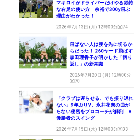
マキロイがドライバーだけやる独特
な右足の使い方 余裕で300y飛ぶ
理由がわかった！
2026年7月13日 (月) 12時00分
74
飛ばない人は腰を先に切るか
らだった！ 260ヤード飛ばす
森田理香子が明かした「切り
返し」の新常識
2026年7月20日 (月) 12時00分
70
「クラブは遅らせる、でも振り遅れ
ない」9年ぶりV、永井花奈の曲が
らない秘密をプロコーチが解剖 #
優勝者のスイング
2026年7月15日 (水) 12時00分
33