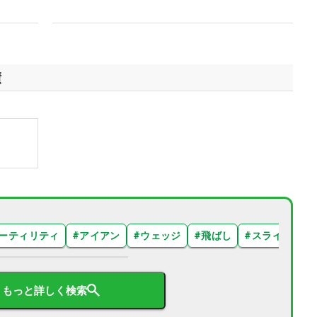
績
ーティリティ
#
アイアン
#
ウェッジ
#
飛ばし
#
スライス
#
もっと詳しく検索