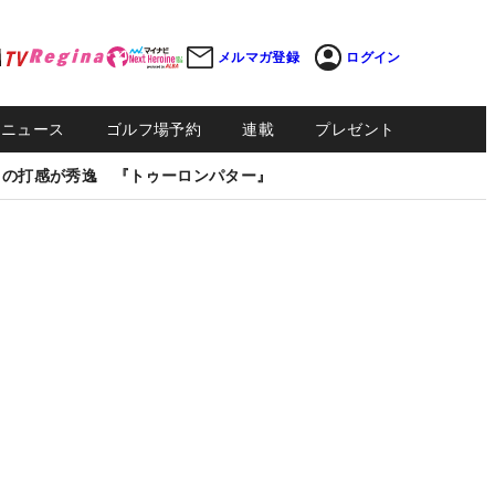
メルマガ登録
ログイン
Sニュース
ゴルフ場予約
連載
プレゼント
しの打感が秀逸 『トゥーロンパター』