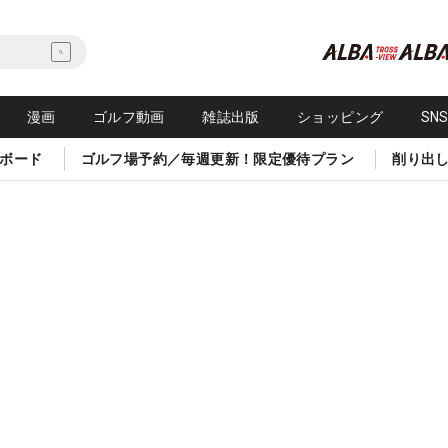
漫画
ゴルフ動画
雑誌出版
ショッピング
SN
ボード
ゴルフ場予約／毎週更新！限定優待プラン
削り出