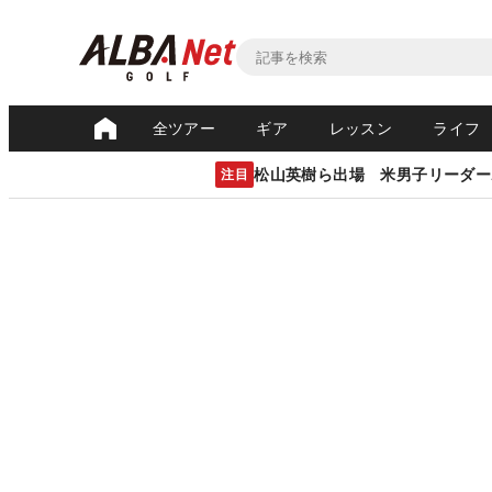
全ツアー
ギア
レッスン
ライフ
松山英樹ら出場 米男子リーダー
注目