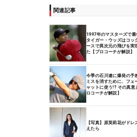
関連記事
1997年のマスターズで最
タイガー・ウッズはコッ
ースで異次元の飛びを実
た【プロコーチが解説】
今季の石川遼に爆発の予
ミスを消すために、フェ
ャットに使う!? その真
ロコーチが解説】
【写真】原英莉花がドレ
えたら