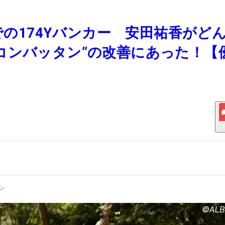
Oでの174Yバンカー 安田祐香がど
コンバッタン”の改善にあった！【
ン