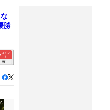
んな
優勝
コメン
ト
0
件