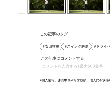
この記事のタグ
#安田祐香
#スイング解説
#ドライ