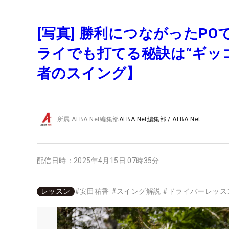
[写真] 勝利につながったP
ライでも打てる秘訣は“ギッ
者のスイング】
所属
ALBA Net編集部
ALBA Net編集部
/
ALBA Net
配信日時：
2025年4月15日 07時35分
レッスン
#
安田祐香
#
スイング解説
#
ドライバーレッス