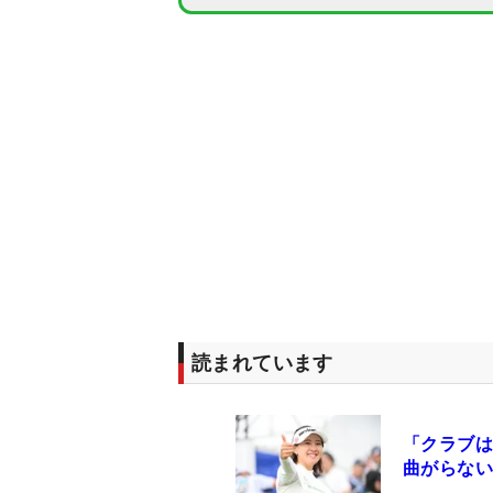
読まれています
「クラブは
曲がらない