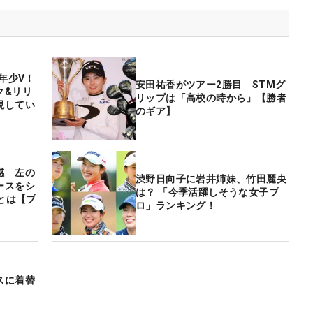
年少V！
安田祐香がツアー2勝目 STMグ
ク&リリ
リップは「高校の時から」【勝者
現してい
のギア】
感 左の
渋野日向子に岩井姉妹、竹田麗央
ースをシ
は？ 「今季活躍しそうな女子プ
意とは【プ
ロ」ランキング！
スに着替