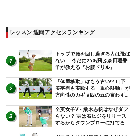
レッスン 週間アクセスランキング
トップで腰を回し過ぎる人は飛ば
1
ない! 今だに260y飛ぶ森田理香
子が教える『お腹ドリル』
「体重移動」はもう古い!? 山下
2
美夢有も実践する「重心移動」が
方向性のカギ #四の五の言わず振
り氣れ
全英女子V・桑木志帆はなぜダフ
3
らない？ 実は右ヒジをリリース
するからダウンブローに打てる #
優勝者のスイング