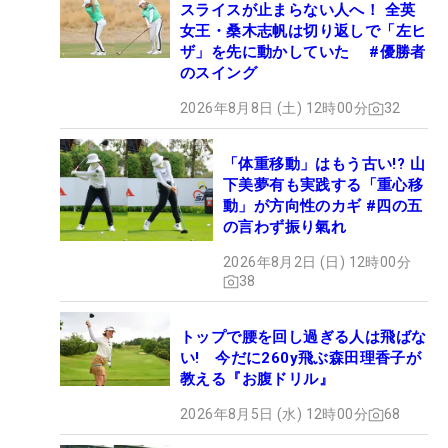
スライスが止まらない人へ！ 全英
女王・桑木志帆は切り返しで「左ヒ
ザ」を先に動かしていた #優勝者
のスイング
2026年8月8日 (土) 12時00分
32
「体重移動」はもう古い!? 山
下美夢有も実践する「重心移
動」が方向性のカギ #四の五
の言わず振り氣れ
2026年8月2日 (日) 12時00分
38
トップで腰を回し過ぎる人は飛ばな
い! 今だに260y飛ぶ森田理香子が
教える『お腹ドリル』
2026年8月5日 (水) 12時00分
68