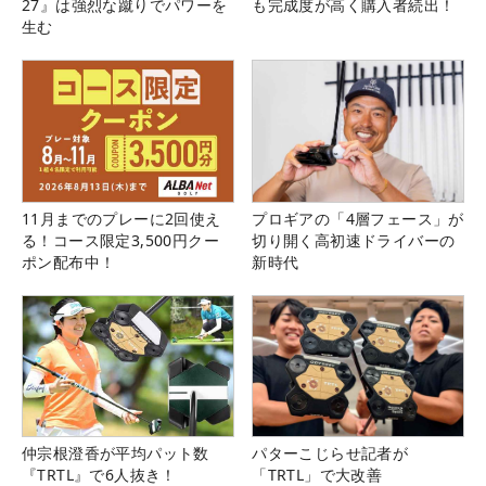
27』は強烈な蹴りでパワーを
も完成度が高く購入者続出！
生む
11月までのプレーに2回使え
プロギアの「4層フェース」が
る！コース限定3,500円クー
切り開く高初速ドライバーの
ポン配布中！
新時代
仲宗根澄香が平均パット数
パターこじらせ記者が
『TRTL』で6人抜き！
「TRTL」で大改善