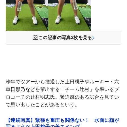
この記事の写真
3
枚を見る
昨年でツアーから撤退した上田桃子やルーキー・六
車日那乃などを輩出する「チーム辻村」を率いるプ
ロコーチの辻村明志氏。緊迫感のある試合を見てい
て思い出したことがあるという。
【連続写真】緊張も重圧も関係ない！ 水面に顔が
写るような上田桃子の美スイング