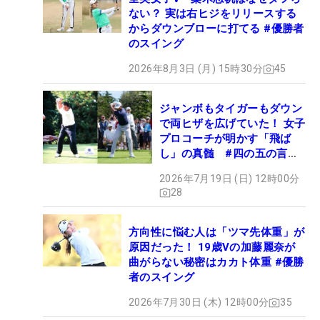
ない？ 実は右ヒジをリリースする
からダウンブローに打てる #優勝者
のスイング
2026年8月3日 (月) 15時30分
45
ジャンボもタイガーもダウン
で両ヒザを広げていた！ 女子
プロコーチが明かす「飛ば
し」の真髄 #四の五の言わ
ず振り氣れ
2026年7月19日 (日) 12時00分
28
方向性に悩む人は「ツマ先体重」が
原因だった！ 19歳Vの加藤麗奈が
曲がらない秘密はカカト体重 #優勝
者のスイング
2026年7月30日 (木) 12時00分
35