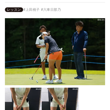
レッスン
#
上田桃子
#
六車日那乃