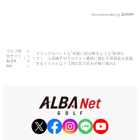
Recommended by
ゴルフ総
レ
スイングもパットも“水面に顔が映るような”気持ち
合サイト
ッ
で！ 上田桃子やプロテスト最終に挑む千田萌花も実践
ALBA
ス
するドリルとは？【四の五の言わず振り氣れ】
Net
ン