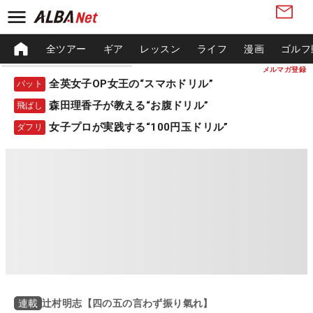
全ツアー
ギア
レッスン
ライフ
漫画
ゴルフ
メルマガ登録
全英女子OP女王の“スマホドリル”
パット
森田理香子が教える“お腹ドリル”
飛ばし
女子プロが実践する“100円玉ドリル”
ダフリ
辻村明志【四の五の言わず振り氣れ】
連載