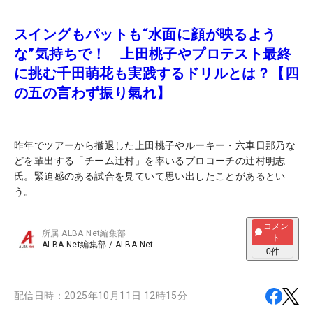
スイングもパットも“水面に顔が映るよう
な”気持ちで！ 上田桃子やプロテスト最終
に挑む千田萌花も実践するドリルとは？【四
の五の言わず振り氣れ】
昨年でツアーから撤退した上田桃子やルーキー・六車日那乃な
どを輩出する「チーム辻村」を率いるプロコーチの辻村明志
氏。緊迫感のある試合を見ていて思い出したことがあるとい
う。
コメン
所属
ALBA Net編集部
ト
ALBA Net編集部
/
ALBA Net
0
件
配信日時：
2025年10月11日 12時15分