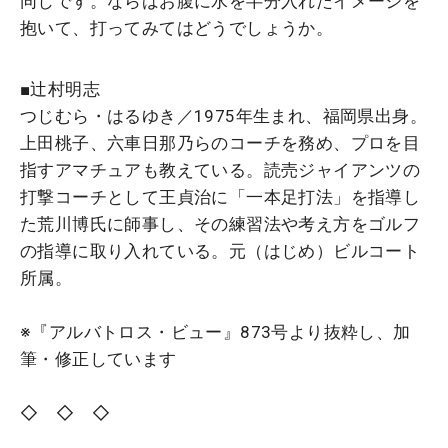
同じです。ならばお腹に水を半分入れたイメージを
抱いて、打ってみてはどうでしょうか。
■辻村明志
つじむら・はるゆき／1975年生まれ、福岡県出身。
上田桃子、六車日那乃らのコーチを務め、プロを目
指すアマチュアも教えている。読売ジャイアンツの
打撃コーチとして王貞治に「一本足打法」を指導し
た荒川博氏に師事し、その練習法や考え方をゴルフ
の指導に取り入れている。元（はじめ）ビルコート
所属。
※『アルバトロス・ビュー』873号より抜粋し、加
筆・修正しています
◇ ◇ ◇