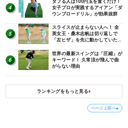
ダフる人は100円玉を置くだけ！
4
女子プロが実践するアイアン「ダ
ウンブロードリル」が効果抜群
スライスが止まらない人へ！ 全
5
英女王・桑木志帆は切り返しで
「左ヒザ」を先に動かしていた
#優勝者のスイング
世界の最新スイングは「圧縮」が
6
キーワード！ 久常涼が飛んで曲
がらない理由
ランキングをもっと見る
ページ上部へ