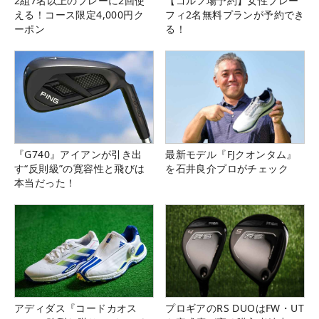
2組7名以上のプレーに2回使
【ゴルフ場予約】女性プレー
える！コース限定4,000円ク
フィ2名無料プランが予約でき
ーポン
る！
『G740』アイアンが引き出
最新モデル『FJクオンタム』
す“反則級”の寛容性と飛びは
を石井良介プロがチェック
本当だった！
アディダス『コードカオス
プロギアのRS DUOはFW・UT