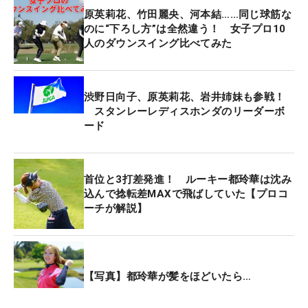
原英莉花、竹田麗央、河本結……同じ球筋な
のに“下ろし方”は全然違う！ 女子プロ10
人のダウンスイング比べてみた
渋野日向子、原英莉花、岩井姉妹も参戦！
スタンレーレディスホンダのリーダーボ
ード
首位と3打差発進！ ルーキー都玲華は沈み
込んで捻転差MAXで飛ばしていた【プロコ
ーチが解説】
【写真】都玲華が髪をほどいたら…