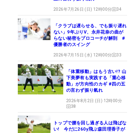
2026年7月26日 (日) 12時00分
34
「クラブは遅らせる、でも振り遅れ
ない」9年ぶりV、永井花奈の曲が
らない秘密をプロコーチが解剖 #
優勝者のスイング
2026年7月15日 (水) 12時00分
33
「体重移動」はもう古い!? 山
下美夢有も実践する「重心移
動」が方向性のカギ #四の五
の言わず振り氣れ
2026年8月2日 (日) 12時00分
38
トップで腰を回し過ぎる人は飛ばな
い! 今だに260y飛ぶ森田理香子が