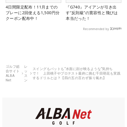
4日間限定配布！11月までの
『G740』アイアンが引き出
プレーに2回使える1,500円分
す“反則級”の寛容性と飛びは
クーポン配布中！
本当だった！
Recommended by
ゴルフ総
レ
スイングもパットも“水面に顔が映るような”気持ち
合サイト
ッ
で！ 上田桃子やプロテスト最終に挑む千田萌花も実践
ALBA
ス
するドリルとは？【四の五の言わず振り氣れ】
Net
ン