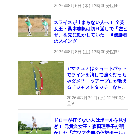
2026年8月6日 (木) 12時00分
40
スライスが止まらない人へ！ 全英
女王・桑木志帆は切り返しで「左ヒ
ザ」を先に動かしていた #優勝者
のスイング
2026年8月8日 (土) 12時00分
32
アマチュアはショートパット
でラインを消して強く打っち
ゃダメ!? ツアープロが教え
る「ジャストタッチ」なら3
パットが激減するワケ
2026年7月29日 (水) 12時00分
9
ドローが打てない人はボールを見す
ぎ！ 元賞金女王・森田理香子が明
かした「右ツマ先前の仮想ボール」