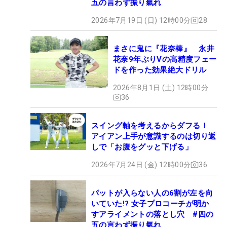
五の言わず振り氣れ
2026年7月19日 (日) 12時00分
28
まさに鬼に『花奈棒』 永井
花奈9年ぶりVの高精度フェー
ドを作った効果絶大ドリル
2026年8月1日 (土) 12時00分
36
スイング軸を考えるからダフる！
アイアン上手が意識するのは切り返
しで「お腹をグッと下げる」
2026年7月24日 (金) 12時00分
36
パットが入らない人の6割が左を向
いていた!? 女子プロコーチが明か
すアライメントの落とし穴 #四の
五の言わず振り氣れ