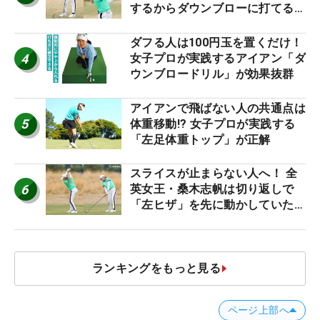
するからダウンブローに打てる #
優勝者のスイング
ダフる人は100円玉を置くだけ！
4
女子プロが実践するアイアン「ダ
ウンブロードリル」が効果抜群
アイアンで飛ばない人の共通点は
5
体重移動!? 女子プロが実践する
「左足体重トップ」が正解
スライスが止まらない人へ！ 全
6
英女王・桑木志帆は切り返しで
「左ヒザ」を先に動かしていた
#優勝者のスイング
ランキングをもっと見る
ページ上部へ