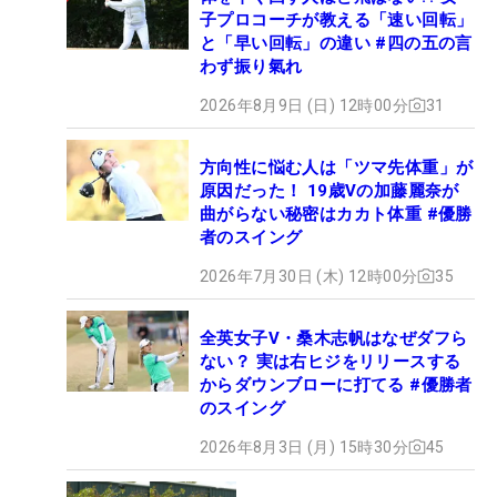
子プロコーチが教える「速い回転」
と「早い回転」の違い #四の五の言
わず振り氣れ
2026年8月9日 (日) 12時00分
31
方向性に悩む人は「ツマ先体重」が
原因だった！ 19歳Vの加藤麗奈が
曲がらない秘密はカカト体重 #優勝
者のスイング
2026年7月30日 (木) 12時00分
35
全英女子V・桑木志帆はなぜダフら
ない？ 実は右ヒジをリリースする
からダウンブローに打てる #優勝者
のスイング
2026年8月3日 (月) 15時30分
45