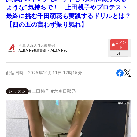
ような”気持ちで！ 上田桃子やプロテスト
最終に挑む千田萌花も実践するドリルとは？
【四の五の言わず振り氣れ】
コメン
所属
ALBA Net編集部
ト
ALBA Net編集部
/
ALBA Net
0
件
配信日時：
2025年10月11日 12時15分
レッスン
#
上田桃子
#
六車日那乃