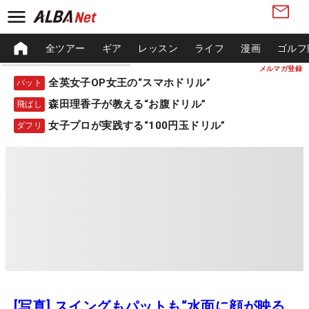
全ツアー
ギア
レッスン
ライフ
漫画
ゴルフ
メルマガ登録
全英女子OP女王の“スマホドリル”
パット
森田理香子が教える“お腹ドリル”
飛ばし
女子プロが実践する“100円玉ドリル”
ダフリ
[写真] スイングもパットも“水面に顔が映る