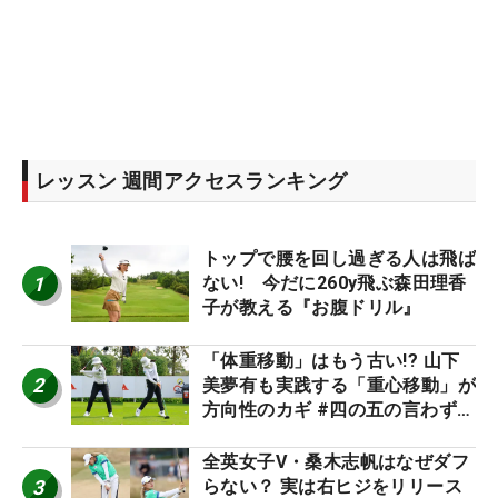
レッスン 週間アクセスランキング
トップで腰を回し過ぎる人は飛ば
1
ない! 今だに260y飛ぶ森田理香
子が教える『お腹ドリル』
「体重移動」はもう古い!? 山下
2
美夢有も実践する「重心移動」が
方向性のカギ #四の五の言わず振
り氣れ
全英女子V・桑木志帆はなぜダフ
3
らない？ 実は右ヒジをリリース