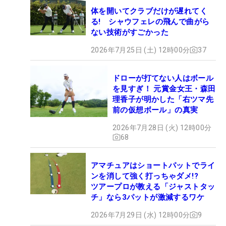
体を開いてクラブだけが遅れてく
る! シャウフェレの飛んで曲がら
ない技術がすごかった
2026年7月25日 (土) 12時00分
37
ドローが打てない人はボール
を見すぎ！ 元賞金女王・森田
理香子が明かした「右ツマ先
前の仮想ボール」の真実
2026年7月28日 (火) 12時00分
68
アマチュアはショートパットでライ
ンを消して強く打っちゃダメ!?
ツアープロが教える「ジャストタッ
チ」なら3パットが激減するワケ
2026年7月29日 (水) 12時00分
9