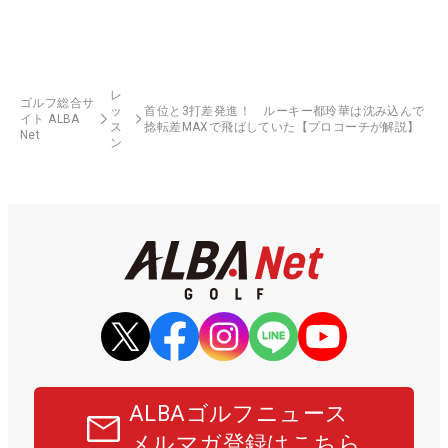
レ
ゴルフ総合サ
ッ
首位と3打差発進！ ルーキー都玲華は沈み込んで
イト ALBA
ス
捻転差MAXで飛ばしていた【プロコーチが解説】
Net
ン
ALBAゴルフニュース
メルマガ登録はこちら