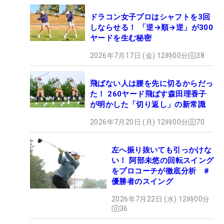
ドラコン女子プロはシャフトを3回
しならせる！ 「逆→順→逆」が300
ヤードを生む秘密
2026年7月17日 (金) 12時00分
38
飛ばない人は腰を先に切るからだっ
た！ 260ヤード飛ばす森田理香子
が明かした「切り返し」の新常識
2026年7月20日 (月) 12時00分
70
左へ振り抜いても引っかけな
い！ 阿部未悠の回転スイング
をプロコーチが徹底分析 #
優勝者のスイング
2026年7月22日 (水) 12時00分
36