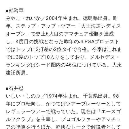
■都玲華
みやこ・れいか／2004年生まれ、徳島県出身。昨
年、ステップ・アップ・ツアー「大王海運レディス
オープン」で史上6人目のアマチュア優勝を達成
し、4度目の挑戦となった昨年のJLPGAプロテスト
ではトップに2打差の2位タイで合格。今季はこれま
でに3度のトップ10入りをしており、メルセデス・
ランキングはシード圏内の46位につけている。大東
建託所属。
■石井忍
いしい・しのぶ／1974年生まれ、千葉県出身。98
年にプロ転向し、かつてはツアープレーヤーとして
レギュラーツアーで戦っていた。現在は『エースゴ
ルフクラブ』を主宰し、プロゴルファーやアマチュ
アの指導を行うほか、軽快なトークで解説者として