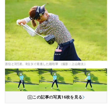
首位と3打差、8位タイ発進した都玲華 （撮影：上山敬太）
この記事の写真
16
枚を見る