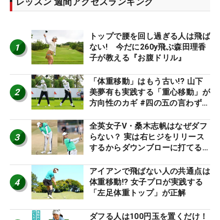
レッスン 週間アクセスランキング
トップで腰を回し過ぎる人は飛ば
1
ない! 今だに260y飛ぶ森田理香
子が教える『お腹ドリル』
「体重移動」はもう古い!? 山下
2
美夢有も実践する「重心移動」が
方向性のカギ #四の五の言わず振
り氣れ
全英女子V・桑木志帆はなぜダフ
3
らない？ 実は右ヒジをリリース
するからダウンブローに打てる #
優勝者のスイング
アイアンで飛ばない人の共通点は
4
体重移動!? 女子プロが実践する
「左足体重トップ」が正解
ダフる人は100円玉を置くだけ！