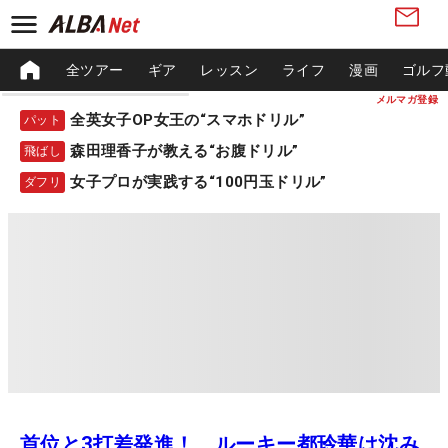
全ツアー
ギア
レッスン
ライフ
漫画
ゴルフ
メルマガ登録
全英女子OP女王の“スマホドリル”
パット
森田理香子が教える“お腹ドリル”
飛ばし
女子プロが実践する“100円玉ドリル”
ダフリ
首位と3打差発進！ ルーキー都玲華は沈み