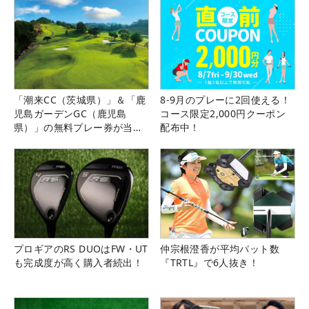
「潮来CC（茨城県）」＆「鹿
8-9月のプレーに2回使える！
児島ガーデンGC（鹿児島
コース限定2,000円クーポン
県）」の無料プレー券が当た
配布中！
る！！
プロギアのRS DUOはFW・UT
仲宗根澄香が平均パット数
も完成度が高く購入者続出！
『TRTL』で6人抜き！