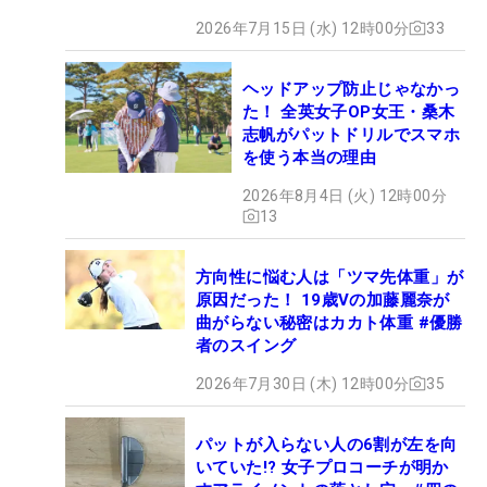
2026年7月15日 (水) 12時00分
33
ヘッドアップ防止じゃなかっ
た！ 全英女子OP女王・桑木
志帆がパットドリルでスマホ
を使う本当の理由
2026年8月4日 (火) 12時00分
13
方向性に悩む人は「ツマ先体重」が
原因だった！ 19歳Vの加藤麗奈が
曲がらない秘密はカカト体重 #優勝
者のスイング
2026年7月30日 (木) 12時00分
35
パットが入らない人の6割が左を向
いていた!? 女子プロコーチが明か