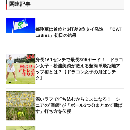
関連記事
都玲華は首位と3打差8位タイ発進 「CAT
Ladies」初日の結果
身長161センチで最長305ヤード！ ドラコ
ン女子・松浦美侑が教える超簡単飛距離ア
ップ術とは？【ドラコン女子の飛ばしテ
ク】
深いラフで打ち込むからミスになる！ シ
ニアの“業師”が「ボール3つ分まとめて飛ば
す」打ち方を伝授