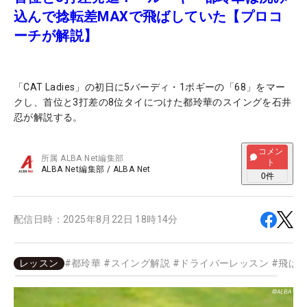
込んで捻転差MAXで飛ばしていた【プロコ
ーチが解説】
「CAT Ladies」の初日に5バーディ・1ボギーの「68」をマー
クし、首位と3打差の8位タイにつけた都玲華のスイングを石井
忍が解説する。
コメン
所属
ALBA Net編集部
ト
ALBA Net編集部
/
ALBA Net
0
件
配信日時：
2025年8月22日 18時14分
レッスン
#
都玲華
#
スイング解説
#
ドライバーレッスン
#
飛ば