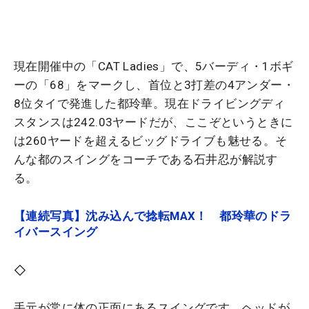
現在開催中の「CAT Ladies」で、5バーディ・1ボギ
ーの「68」をマークし、首位と3打差の4アンダー・
8位タイで発進した都玲華。現在ドライビングディ
スタンスは242.03ヤードだが、ここぞというときに
は260ヤードを超えるビッグドライブも魅せる。そ
んな都のスイングをコーチである石井忍が解説す
る。
【連続写真】沈み込んで捻転MAX！ 都玲華のドラ
イバースイング
◇
手元が常に体の正面にあるスイングです。ヘッドが