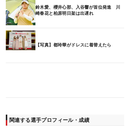
鈴木愛、櫻井心那、入谷響が首位発進 川
崎春花と柏原明日架は出遅れ
【写真】都玲華がドレスに着替えたら
関連する選手プロフィール・成績