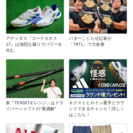
アディダス『コードカオス
パターこじらせ記者が
27』は強烈な蹴りでパワーを
「TRTL」で大改善
生む
新『TENSEIオレンジ』はドラ
ネクストヒロイン選手とラウ
イバーシャフトの“最適解”
ンドできるチャンス！詳しく
はこちら！