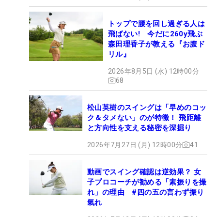
トップで腰を回し過ぎる人は
飛ばない! 今だに260y飛ぶ
森田理香子が教える『お腹ド
リル』
2026年8月5日 (水) 12時00分
68
松山英樹のスイングは「早めのコッ
ク＆タメない」のが特徴！ 飛距離
と方向性を支える秘密を深掘り
2026年7月27日 (月) 12時00分
41
動画でスイング確認は逆効果？ 女
子プロコーチが勧める「素振りを撮
れ」の理由 #四の五の言わず振り
氣れ