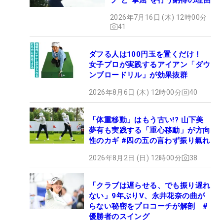
2026年7月16日 (木) 12時00分
41
ダフる人は100円玉を置くだけ！
女子プロが実践するアイアン「ダウ
ンブロードリル」が効果抜群
2026年8月6日 (木) 12時00分
40
「体重移動」はもう古い!? 山下美
夢有も実践する「重心移動」が方向
性のカギ #四の五の言わず振り氣れ
2026年8月2日 (日) 12時00分
38
「クラブは遅らせる、でも振り遅れ
ない」9年ぶりV、永井花奈の曲が
らない秘密をプロコーチが解剖 #
優勝者のスイング