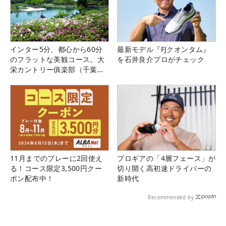
インター5分、都心から60分
最新モデル『FJクオンタム』
のフラットな美観コース。大
を石井良介プロがチェック
栄カントリー俱楽部（千葉
県）
11月までのプレーに2回使え
プロギアの「4層フェース」が
る！コース限定3,500円クー
切り開く高初速ドライバーの
ポン配布中！
新時代
Recommended by