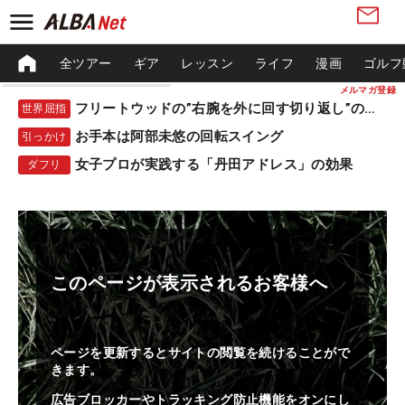
全ツアー
ギア
レッスン
ライフ
漫画
ゴルフ
メルマガ登録
フリートウッドの”右腕を外に回す切り返し”の秘密
世界屈指
お手本は阿部未悠の回転スイング
引っかけ
女子プロが実践する「丹田アドレス」の効果
ダフリ
このページが表示されるお客様へ
ページを更新するとサイトの閲覧を続けることがで
きます。
広告ブロッカーやトラッキング防止機能をオンにし