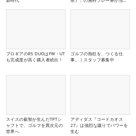
新時代
県）」の無料プレー券が当た
る！！
プロギアのRS DUOはFW・UT
ゴルフの熱狂を、つくる仕
も完成度が高く購入者続出！
事。｜スタッフ募集中
スイスの叡智が生んだTPTシ
アディダス『コードカオス
ャフトで、ゴルフを異次元の
27』は強烈な蹴りでパワーを
世界へ
生む