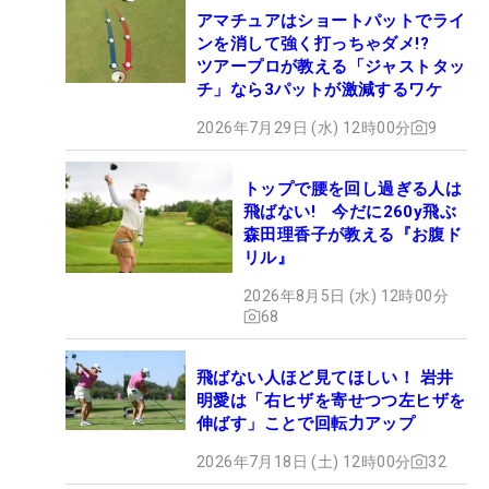
アマチュアはショートパットでライ
ンを消して強く打っちゃダメ!?
ツアープロが教える「ジャストタッ
チ」なら3パットが激減するワケ
2026年7月29日 (水) 12時00分
9
トップで腰を回し過ぎる人は
飛ばない! 今だに260y飛ぶ
森田理香子が教える『お腹ド
リル』
2026年8月5日 (水) 12時00分
68
飛ばない人ほど見てほしい！ 岩井
明愛は「右ヒザを寄せつつ左ヒザを
伸ばす」ことで回転力アップ
2026年7月18日 (土) 12時00分
32