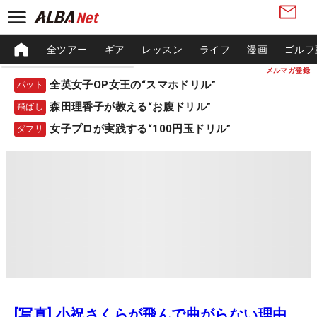
全ツアー
ギア
レッスン
ライフ
漫画
ゴルフ
メルマガ登録
全英女子OP女王の“スマホドリル”
パット
森田理香子が教える“お腹ドリル”
飛ばし
女子プロが実践する“100円玉ドリル”
ダフリ
[写真] 小祝さくらが飛んで曲がらない理由