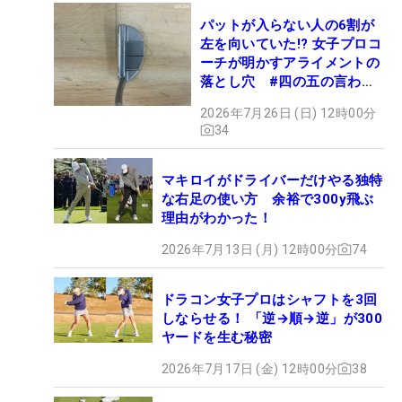
パットが入らない人の6割が
左を向いていた!? 女子プロコ
ーチが明かすアライメントの
落とし穴 #四の五の言わず
振り氣れ
2026年7月26日 (日) 12時00分
34
マキロイがドライバーだけやる独特
な右足の使い方 余裕で300y飛ぶ
理由がわかった！
2026年7月13日 (月) 12時00分
74
ドラコン女子プロはシャフトを3回
しならせる！ 「逆→順→逆」が300
ヤードを生む秘密
2026年7月17日 (金) 12時00分
38