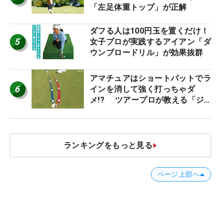
「左足体重トップ」が正解
ダフる人は100円玉を置くだけ！
5
女子プロが実践するアイアン「ダ
ウンブロードリル」が効果抜群
アマチュアはショートパットでラ
6
インを消して強く打っちゃダ
メ!? ツアープロが教える「ジ
ャストタッチ」なら3パットが激
減するワケ
ランキングをもっと見る
ページ上部へ