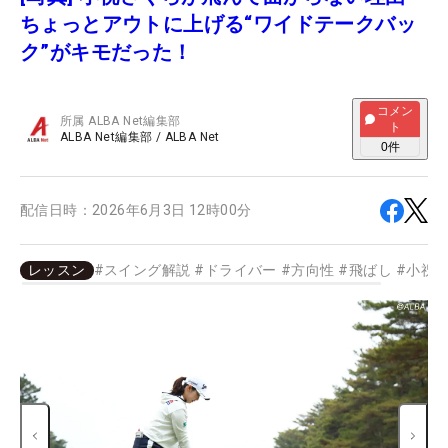
ちょっとアウトに上げる“ワイドテークバッ
ク”がキモだった！
コメン
所属
ALBA Net編集部
ト
ALBA Net編集部
/
ALBA Net
0
件
配信日時：
2026年6月3日 12時00分
レッスン
#
スイング解説
#
ドライバー
#
方向性
#
飛ばし
#
小祝