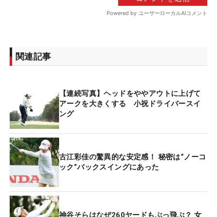
関連記事
【連続写真】ヘッドをややアウトに上げて
アークを大きくする 小祝ドライバースイ
ング
古江彩佳の驚異的な安定感！ 秘密は“ノーコ
ック”バックスイングにあった
神谷そらはなぜ260ヤードもぶっ飛ぶ？ 女