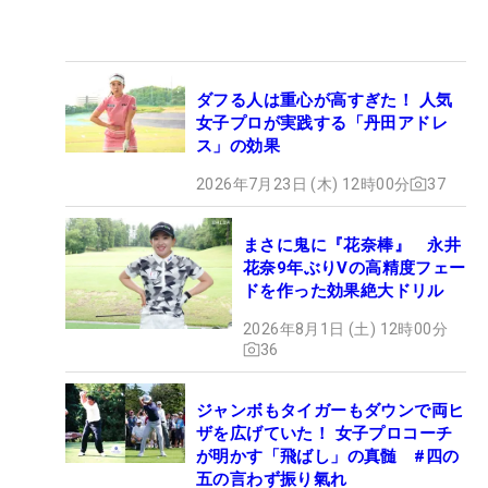
ダフる人は重心が高すぎた！ 人気
女子プロが実践する「丹田アドレ
ス」の効果
2026年7月23日 (木) 12時00分
37
まさに鬼に『花奈棒』 永井
花奈9年ぶりVの高精度フェー
ドを作った効果絶大ドリル
2026年8月1日 (土) 12時00分
36
ジャンボもタイガーもダウンで両ヒ
ザを広げていた！ 女子プロコーチ
が明かす「飛ばし」の真髄 #四の
五の言わず振り氣れ