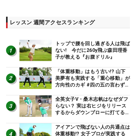
レッスン 週間アクセスランキング
トップで腰を回し過ぎる人は飛ば
1
ない! 今だに260y飛ぶ森田理香
子が教える『お腹ドリル』
「体重移動」はもう古い!? 山下
2
美夢有も実践する「重心移動」が
方向性のカギ #四の五の言わず振
り氣れ
全英女子V・桑木志帆はなぜダフ
3
らない？ 実は右ヒジをリリース
するからダウンブローに打てる #
優勝者のスイング
アイアンで飛ばない人の共通点は
4
体重移動!? 女子プロが実践する