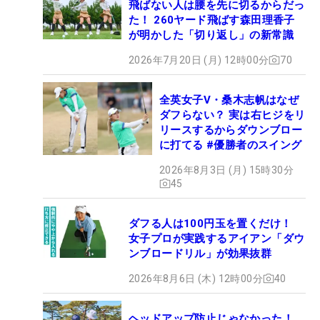
飛ばない人は腰を先に切るからだっ
た！ 260ヤード飛ばす森田理香子
が明かした「切り返し」の新常識
2026年7月20日 (月) 12時00分
70
全英女子V・桑木志帆はなぜ
ダフらない？ 実は右ヒジをリ
リースするからダウンブロー
に打てる #優勝者のスイング
2026年8月3日 (月) 15時30分
45
ダフる人は100円玉を置くだけ！
女子プロが実践するアイアン「ダウ
ンブロードリル」が効果抜群
2026年8月6日 (木) 12時00分
40
ヘッドアップ防止じゃなかった！