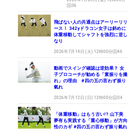
36
飛ばない人の共通点はアーリーリリ
ース！ 342yドラコン女子は斜めに
体重移動してシャフトを強烈に逆し
なり
2026年7月14日 (火) 12時00分
46
動画でスイング確認は逆効果？ 女
子プロコーチが勧める「素振りを撮
れ」の理由 #四の五の言わず振り
氣れ
2026年7月12日 (日) 12時00分
34
「体重移動」はもう古い!? 山下美
夢有も実践する「重心移動」が方向
性のカギ #四の五の言わず振り氣れ