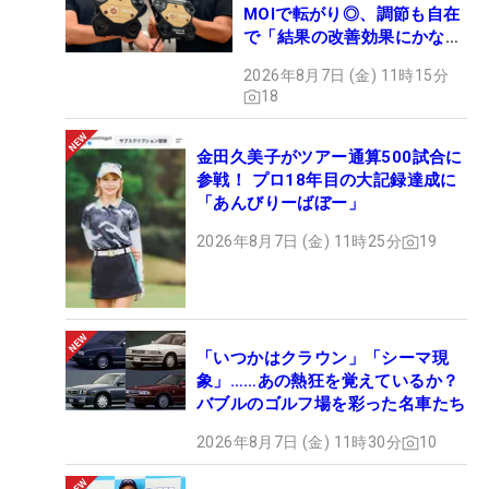
MOIで転がり◎、調節も自在
で「結果の改善効果にかなり
の意外性」
2026年8月7日 (金) 11時15分
18
金田久美子がツアー通算500試合に
参戦！ プロ18年目の大記録達成に
「あんびりーばぼー」
2026年8月7日 (金) 11時25分
19
「いつかはクラウン」「シーマ現
象」……あの熱狂を覚えているか？
バブルのゴルフ場を彩った名車たち
2026年8月7日 (金) 11時30分
10