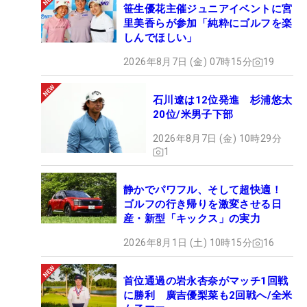
笹生優花主催ジュニアイベントに宮
里美香らが参加「純粋にゴルフを楽
しんでほしい」
2026年8月7日 (金) 07時15分
19
石川遼は12位発進 杉浦悠太
20位/米男子下部
2026年8月7日 (金) 10時29分
1
静かでパワフル、そして超快適！
ゴルフの行き帰りを激変させる日
産・新型「キックス」の実力
2026年8月1日 (土) 10時15分
16
首位通過の岩永杏奈がマッチ1回戦
に勝利 廣吉優梨菜も2回戦へ/全米