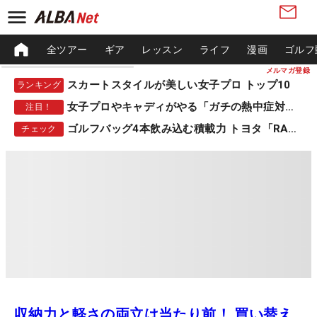
全ツアー
ギア
レッスン
ライフ
漫画
ゴルフ
メルマガ登録
スカートスタイルが美しい女子プロ トップ10
ランキング
女子プロやキャディがやる「ガチの熱中症対策」
注目！
ゴルフバッグ4本飲み込む積載力 トヨタ「RAV4」
チェック
収納力と軽さの両立は当たり前！ 買い替え