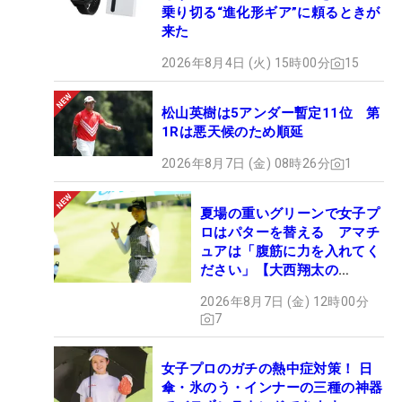
乗り切る“進化形ギア”に頼るときが
来た
2026年8月4日 (火) 15時00分
15
松山英樹は5アンダー暫定11位 第
1Rは悪天候のため順延
2026年8月7日 (金) 08時26分
1
夏場の重いグリーンで女子プ
ロはパターを替える アマチ
ュアは「腹筋に力を入れてく
ださい」【大西翔太の
HOTSHOT】
2026年8月7日 (金) 12時00分
7
女子プロのガチの熱中症対策！ 日
傘・氷のう・インナーの三種の神器