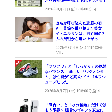
スを特別優待料金で予約ができる！
2026年8月7日 (金) 06時00分
1
改名が呼び込んだ悲願の初
V！ 苦節を乗り越えた美女
イ・ユルリンは、同姓同名7
人の混戦から這い上がっ
た“新星ヒロイン”
2026年8月6日 (木) 11時30分
15
「フワフワ」と「しっかり」の絶妙
なバランス！ 新しい『FJクオンタ
ム』は性能が“ど真ん中”のゴルフシ
ューズだった
2026年8月7日 (金) 10時00分
14
「気合い」と「水分補給」だけでは
もう限界？ 猛暑のゴルフを安全に