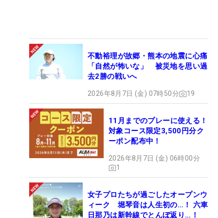
不動裕理が故郷・熊本の地震に心痛
「自然が怖いな」 被災地を思い過
去2勝の戦いへ
2026年8月7日 (金) 07時50分
19
11月までのプレーに使える！
対象コース限定3,500円分ク
ーポン配布中！
2026年8月7日 (金) 06時00分
1
女子プロたちが過ごしたオープンウ
ィーク 堀琴音は人生初の…！ 六車
日那乃は新幹線でとんぼ返り…！