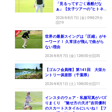
「見るってすごく過酷だな
ぁ」【女子ツアーの“ヒトネ
タ”】
2026年8月7日 (金) 09時29分
19
世界の最新スイングは「圧縮」がキ
ーワード！ 久常涼が飛んで曲がら
ない理由
2026年8月7日 (金) 12時00分
35
【ゴルフ会員権】第141回 大栄カ
ントリー俱楽部（千葉県）
2026年8月1日 (土) 10時00分
11
インスタのウェア・私服写真がバズ
りまくり “魅せ方の天才”吉田優利
のスカートスタイルにいいね！【フ