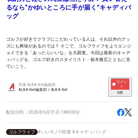
るなら“かゆいところに手が届く”キャディバ
ッグ
ゴルフが好きでクラブにこだわっている人は、それ以外のグッ
ズにも興味があるのでは？ そこで、ゴルフライフをよりエンジ
ョイできる「あったらいいな」を大調査。今回は最新のキャデ
ィバッグを、ゴルフ好きのスタイリスト・栃木雅広とともに見
ていこう。
コメン
所属
ALBA Net編集部
ト
ALBA Net編集部
/
ALBA Net
0
件
配信日時：
2026年5月31日 18時00分
ゴルフライフ
#
いいモノ100選
#
キャディバッグ