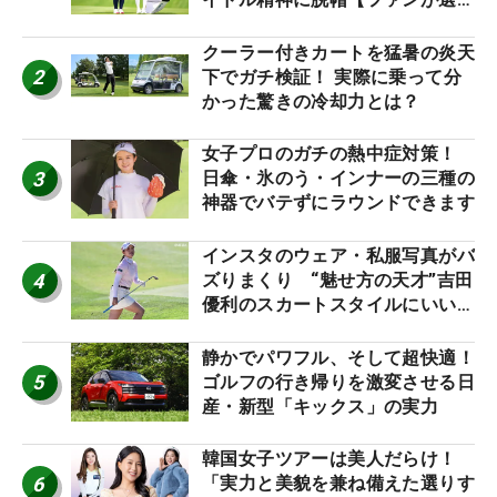
神10】
クーラー付きカートを猛暑の炎天
2
下でガチ検証！ 実際に乗って分
かった驚きの冷却力とは？
女子プロのガチの熱中症対策！
3
日傘・氷のう・インナーの三種の
神器でバテずにラウンドできます
インスタのウェア・私服写真がバ
4
ズりまくり “魅せ方の天才”吉田
優利のスカートスタイルにいい
ね！【ファンが選ぶ神10】
静かでパワフル、そして超快適！
5
ゴルフの行き帰りを激変させる日
産・新型「キックス」の実力
韓国女子ツアーは美人だらけ！
6
「実力と美貌を兼ね備えた選りす