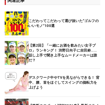
関連記事
こだわってこだわって選び抜いた“ゴルフの
いいモノ”100選
【第2回】「一緒にお酒を飲みたい女子プ
ロ」ランキング！ 渋野日向子に吉田鈴……
話し上手で聞き上手なムードメーカーは誰
だ？
デスクワーク中やTVを見ながらできる！ 背
中、腰、首をほぐしてスイングの捻転力を
上げよう