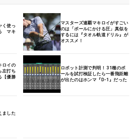
マスターズ連覇マキロイがすごい
かく使っ
のは「ボールにかける圧」真似を
る マキ
するには『タオル軌道ドリル』が
オススメ！
キロイの
ロボット計測で判明！ 31種のボ
ら左打ち
ールを試打検証したら一番飛距離
る【優勝
が出たのはホンマ『D-1』だった
えました