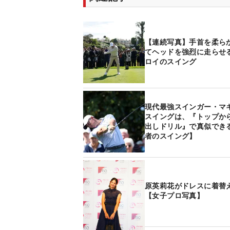
【連続写真】手首を柔ら
てヘッドを強烈に走らせ
ロイのスイング
現代最強スインガー・マ
スイングは、『トップか
出しドリル』で真似でき
者のスイング】
原英莉花がドレスに着替
【女子プロ写真】