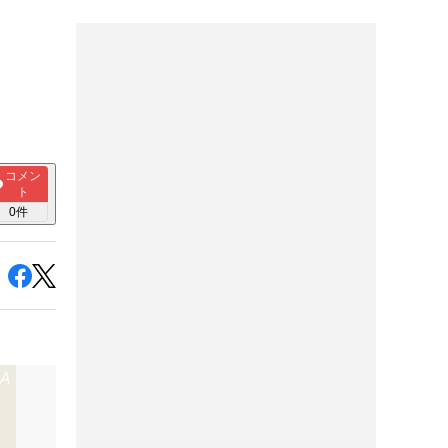
コメン
ト
0
件