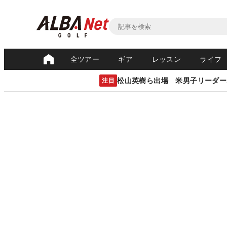
全ツアー
ギア
レッスン
ライフ
松山英樹ら出場 米男子リーダー
注目