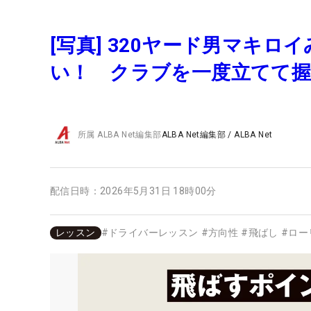
[写真] 320ヤード男マキ
い！ クラブを一度立てて
所属
ALBA Net編集部
ALBA Net編集部
/
ALBA Net
配信日時：
2026年5月31日 18時00分
レッスン
#
ドライバーレッスン
#
方向性
#
飛ばし
#
ロー