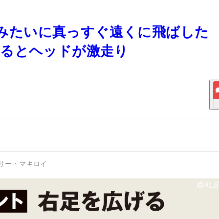
ロイみたいに真っすぐ遠くに飛ばした
握るとヘッドが激走り
リー・マキロイ