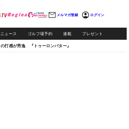
メルマガ登録
ログイン
Sニュース
ゴルフ場予約
連載
プレゼント
しの打感が秀逸 『トゥーロンパター』