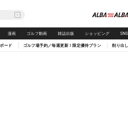
漫画
ゴルフ動画
雑誌出版
ショッピング
SN
ボード
ゴルフ場予約／毎週更新！限定優待プラン
削り出