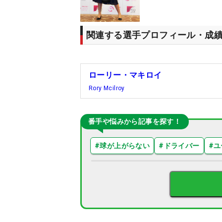
関連する選手プロフィール・成
ローリー・マキロイ
Rory Mcilroy
番手や悩みから記事を探す！
#
球が上がらない
#
ドライバー
#
ユ