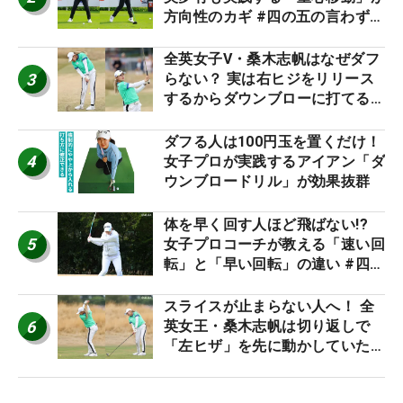
方向性のカギ #四の五の言わず振
り氣れ
全英女子V・桑木志帆はなぜダフ
3
らない？ 実は右ヒジをリリース
するからダウンブローに打てる #
優勝者のスイング
ダフる人は100円玉を置くだけ！
4
女子プロが実践するアイアン「ダ
ウンブロードリル」が効果抜群
体を早く回す人ほど飛ばない!?
5
女子プロコーチが教える「速い回
転」と「早い回転」の違い #四の
五の言わず振り氣れ
スライスが止まらない人へ！ 全
6
英女王・桑木志帆は切り返しで
「左ヒザ」を先に動かしていた
#優勝者のスイング