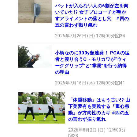
パットが入らない人の6割が左を向
いていた!? 女子プロコーチが明か
すアライメントの落とし穴 #四の
五の言わず振り氣れ
2026年7月26日 (日) 12時00分
34
小柄なのに300y超連発！ PGAの猛
者と渡り合うC・モリカワが“ウィ
ークグリップ”と”掌屈”を行う納得
の理由
2026年7月16日 (木) 12時00分
41
「体重移動」はもう古い!? 山
下美夢有も実践する「重心移
動」が方向性のカギ #四の五
の言わず振り氣れ
2026年8月2日 (日) 12時00分
38