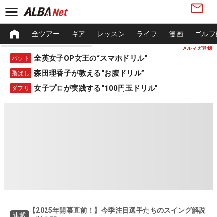
全ツアー
ギア
レッスン
ライフ
漫画
ゴルフ
メルマガ登録
全英女子OP女王の“スマホドリル”
パット
森田理香子が教える“お腹ドリル”
飛ばし
女子プロが実践する“100円玉ドリル”
ダフリ
【2025年開幕直前！】今季注目選手たちのスイング解説
連載