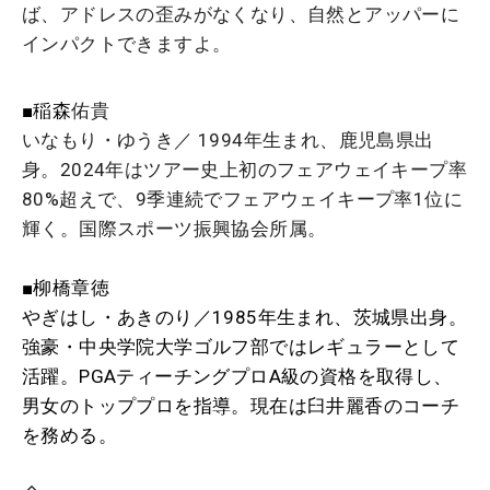
ば、アドレスの歪みがなくなり、自然とアッパーに
インパクトできますよ。
■稲森
佑貴
いなもり・ゆうき／ 1994年生まれ、鹿児島県出
身。2024年はツアー史上初のフェアウェイキープ率
80%超えで、9季連続でフェアウェイキープ率1位に
輝く。国際スポーツ振興協会所属。
■柳橋章徳
やぎはし・あきのり／1985年生まれ、茨城県出身。
強豪・中央学院大学ゴルフ部ではレギュラーとして
活躍。PGAティーチングプロA級の資格を取得し、
男女のトッププロを指導。現在は臼井麗香のコーチ
を務める。