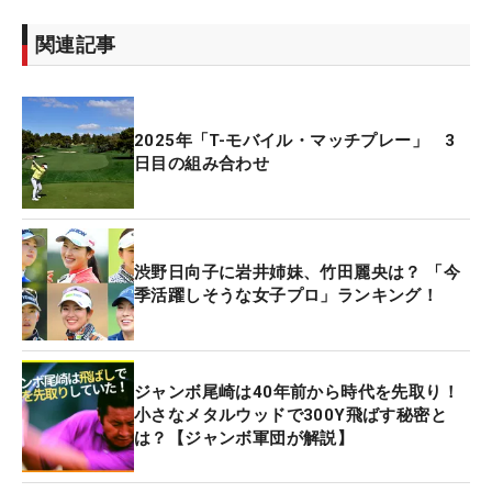
関連記事
2025年「T-モバイル・マッチプレー」 3
日目の組み合わせ
渋野日向子に岩井姉妹、竹田麗央は？ 「今
季活躍しそうな女子プロ」ランキング！
ジャンボ尾崎は40年前から時代を先取り！
小さなメタルウッドで300Y飛ばす秘密と
は？【ジャンボ軍団が解説】