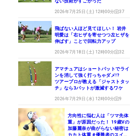
ない技術がすごかった
2026年7月25日 (土) 12時00分
37
飛ばない人ほど見てほしい！ 岩井
明愛は「右ヒザを寄せつつ左ヒザを
伸ばす」ことで回転力アップ
2026年7月18日 (土) 12時00分
32
アマチュアはショートパットでライ
ンを消して強く打っちゃダメ!?
ツアープロが教える「ジャストタッ
チ」なら3パットが激減するワケ
2026年7月29日 (水) 12時00分
9
方向性に悩む人は「ツマ先体
重」が原因だった！ 19歳Vの
加藤麗奈が曲がらない秘密は
カカト体重 #優勝者のスイン