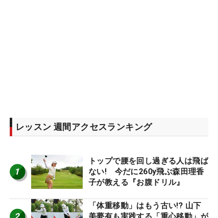
レッスン 週間アクセスランキング
トップで腰を回し過ぎる人は飛ば
1
ない! 今だに260y飛ぶ森田理香
子が教える『お腹ドリル』
「体重移動」はもう古い!? 山下
2
美夢有も実践する「重心移動」が