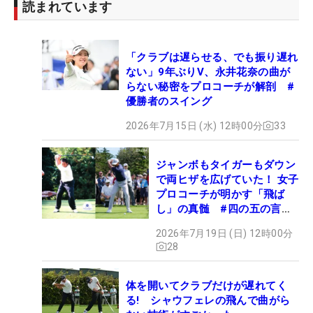
読まれています
「クラブは遅らせる、でも振り遅れ
ない」9年ぶりV、永井花奈の曲が
らない秘密をプロコーチが解剖 #
優勝者のスイング
2026年7月15日 (水) 12時00分
33
ジャンボもタイガーもダウン
で両ヒザを広げていた！ 女子
プロコーチが明かす「飛ば
し」の真髄 #四の五の言わ
ず振り氣れ
2026年7月19日 (日) 12時00分
28
体を開いてクラブだけが遅れてく
る! シャウフェレの飛んで曲がら