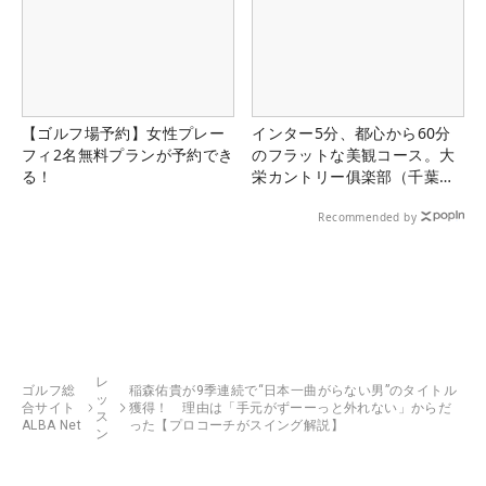
【ゴルフ場予約】女性プレー
インター5分、都心から60分
フィ2名無料プランが予約でき
のフラットな美観コース。大
る！
栄カントリー俱楽部（千葉
県）
Recommended by
レ
ゴルフ総
稲森佑貴が9季連続で“日本一曲がらない男”のタイトル
ッ
合サイト
獲得！ 理由は「手元がずーーっと外れない」からだ
ス
ALBA Net
った【プロコーチがスイング解説】
ン