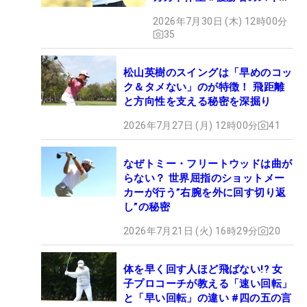
グ
2026年7月30日 (木) 12時00分
35
松山英樹のスイングは「早めのコッ
ク＆タメない」のが特徴！ 飛距離
と方向性を支える秘密を深掘り
2026年7月27日 (月) 12時00分
41
なぜトミー・フリートウッドは曲が
らない？ 世界屈指のショットメー
カーが行う”右腕を外に回す切り返
し”の秘密
2026年7月21日 (火) 16時29分
20
体を早く回す人ほど飛ばない!? 女
子プロコーチが教える「速い回転」
と「早い回転」の違い #四の五の言