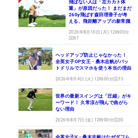
飛ばない人は「左カカト体
重」が原因だった！ まだまだ
260y飛ばす森田理香子が考
える、飛距離アップの新常識
2026年8月10日 (月) 12時00分
67
ヘッドアップ防止じゃなかった！
全英女子OP女王・桑木志帆がパッ
トドリルでスマホを使う本当の理由
2026年8月4日 (火) 12時00分
13
世界の最新スイングは「圧縮」がキ
ーワード！ 久常涼が飛んで曲がら
ない理由
2026年8月7日 (金) 12時00分
35
全英女子V・桑木志帆はなぜダフら