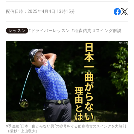
配信日時：
2025年4月4日 13時15分
レッスン
#
ドライバーレッスン
#
稲森佑貴
#
スイング解説
9季連続“日本一曲がらない男”の称号を守る稲森佑貴のスイングを大解剖
（撮影：上山敬太）