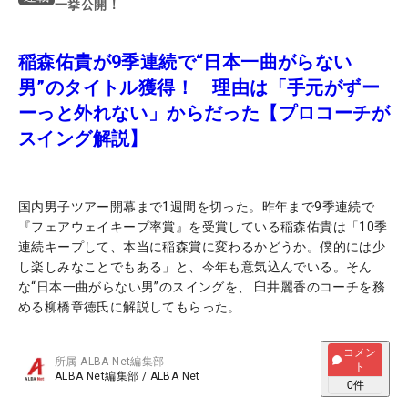
一挙公開！
稲森佑貴が9季連続で“日本一曲がらない
男”のタイトル獲得！ 理由は「手元がずー
ーっと外れない」からだった【プロコーチが
スイング解説】
国内男子ツアー開幕まで1週間を切った。昨年まで9季連続で
『フェアウェイキープ率賞』を受賞している稲森佑貴は「10季
連続キープして、本当に稲森賞に変わるかどうか。僕的には少
し楽しみなことでもある」と、今年も意気込んでいる。そん
な“日本一曲がらない男”のスイングを、 臼井麗香のコーチを務
める柳橋章徳氏に解説してもらった。
コメン
所属
ALBA Net編集部
ト
ALBA Net編集部
/
ALBA Net
0
件