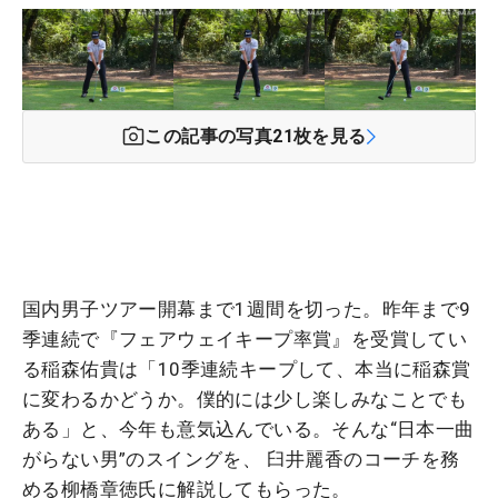
この記事の写真
21
枚を見る
国内男子ツアー開幕まで1週間を切った。昨年まで9
季連続で『フェアウェイキープ率賞』を受賞してい
る稲森佑貴は「10季連続キープして、本当に稲森賞
に変わるかどうか。僕的には少し楽しみなことでも
ある」と、今年も意気込んでいる。そんな“日本一曲
がらない男”のスイングを、 臼井麗香のコーチを務
める柳橋章徳氏に解説してもらった。