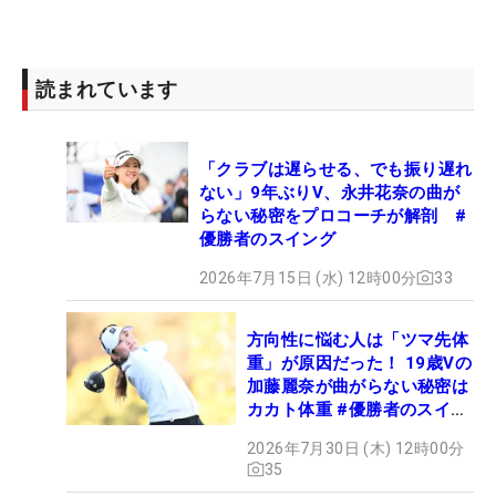
読まれています
「クラブは遅らせる、でも振り遅れ
ない」9年ぶりV、永井花奈の曲が
らない秘密をプロコーチが解剖 #
優勝者のスイング
2026年7月15日 (水) 12時00分
33
方向性に悩む人は「ツマ先体
重」が原因だった！ 19歳Vの
加藤麗奈が曲がらない秘密は
カカト体重 #優勝者のスイン
グ
2026年7月30日 (木) 12時00分
35