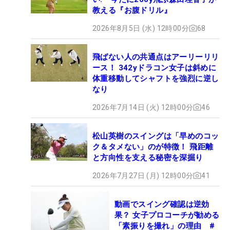
教える『お腹ドリル』
2026年8月5日 (水) 12時00分
68
飛ばない人の共通点はアーリーリリ
ース！ 342yドラコン女子は斜めに
体重移動してシャフトを強烈に逆し
なり
2026年7月14日 (火) 12時00分
46
松山英樹のスイングは「早めのコッ
ク＆タメない」のが特徴！ 飛距離
と方向性を支える秘密を深掘り
2026年7月27日 (月) 12時00分
41
動画でスイング確認は逆効
果？ 女子プロコーチが勧める
「素振りを撮れ」の理由 #