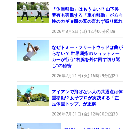
「体重移動」はもう古い!? 山下美
夢有も実践する「重心移動」が方向
性のカギ #四の五の言わず振り氣れ
2026年8月2日 (日) 12時00分
38
なぜトミー・フリートウッドは曲が
らない？ 世界屈指のショットメー
カーが行う”右腕を外に回す切り返
し”の秘密
2026年7月21日 (火) 16時29分
20
アイアンで飛ばない人の共通点は体
重移動!? 女子プロが実践する「左
足体重トップ」が正解
2026年7月31日 (金) 12時00分
38