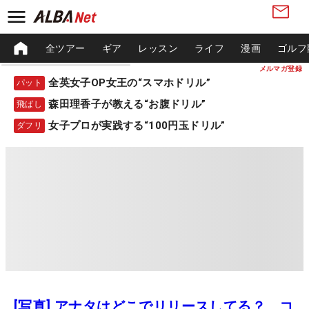
全ツアー
ギア
レッスン
ライフ
漫画
ゴルフ
メルマガ登録
全英女子OP女王の“スマホドリル”
パット
森田理香子が教える“お腹ドリル”
飛ばし
女子プロが実践する“100円玉ドリル”
ダフリ
[写真] アナタはどこでリリースしてる？ コ