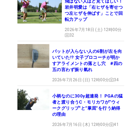
飛ばない人ほど見てほしい！
岩井明愛は「右ヒザを寄せつ
つ左ヒザを伸ばす」ことで回
転力アップ
2026年7月18日 (土) 12時00分
32
パットが入らない人の6割が左を向
いていた!? 女子プロコーチが明か
すアライメントの落とし穴 #四の
五の言わず振り氣れ
2026年7月26日 (日) 12時00分
34
小柄なのに300y超連発！ PGAの猛
者と渡り合うC・モリカワが“ウィ
ークグリップ”と”掌屈”を行う納得
の理由
2026年7月16日 (木) 12時00分
41