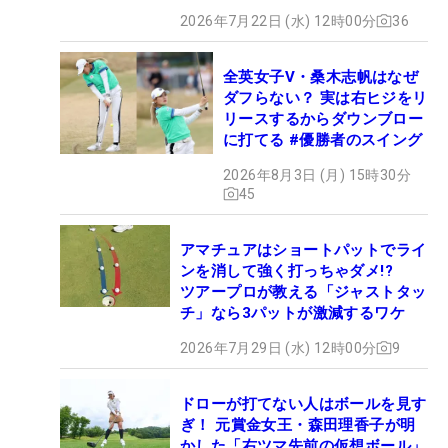
2026年7月22日 (水) 12時00分
36
全英女子V・桑木志帆はなぜ
ダフらない？ 実は右ヒジをリ
リースするからダウンブロー
に打てる #優勝者のスイング
2026年8月3日 (月) 15時30分
45
アマチュアはショートパットでライ
ンを消して強く打っちゃダメ!?
ツアープロが教える「ジャストタッ
チ」なら3パットが激減するワケ
2026年7月29日 (水) 12時00分
9
ドローが打てない人はボールを見す
ぎ！ 元賞金女王・森田理香子が明
かした「右ツマ先前の仮想ボール」