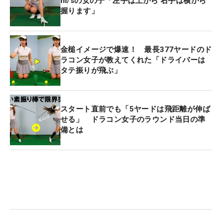
m/sの女の子「左手は上から 右手は横から
握ります」
金槌イメージで爆速！ 最長377ヤードのド
ラコン女子が教えてくれた「ドライバーは
タテ振りが飛ぶ」
スタート直前でも「5ヤードは飛距離が伸ば
せる」 ドラコン女子のラウンド当日の準
備とは