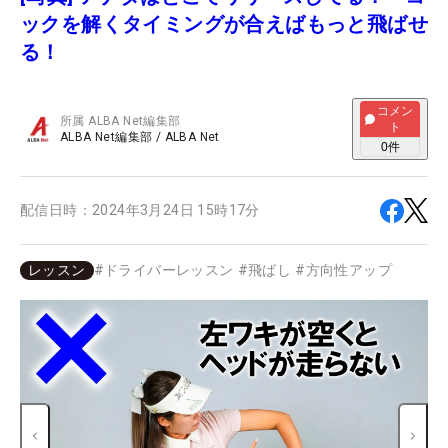
ックを解くタイミングが合えばもっと飛ばせ
る！
コメン
所属
ALBA Net編集部
ト
ALBA Net編集部
/
ALBA Net
0
件
配信日時：
2024年3月24日 15時17分
レッスン
#
ドライバーレッスン
#
飛ばし
#
方向性アップ