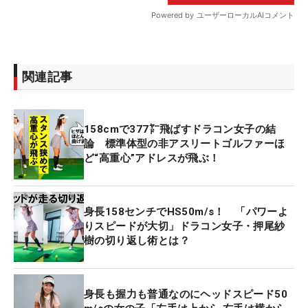
関連記事
158cmで377㍎飛ばすドラコン女子の結
論 標準体型の非アスリートゴルファーほ
ど“高重心”アドレスが飛ぶ！
身長158センチでHS50m/s！ 「パワーよ
りスピードが大切」ドラコン女子・押尾紗
樹の切り返し術とは？
身長も握力も普通なのにヘッドスピード50