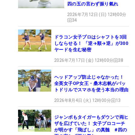
四の五の言わず振り氣れ
2026年7月12日 (日) 12時00分
34
ドラコン女子プロはシャフトを3回
しならせる！ 「逆→順→逆」が300
ヤードを生む秘密
2026年7月17日 (金) 12時00分
38
ヘッドアップ防止じゃなかった！
全英女子OP女王・桑木志帆がパッ
トドリルでスマホを使う本当の理由
2026年8月4日 (火) 12時00分
13
ジャンボもタイガーもダウンで両ヒ
ザを広げていた！ 女子プロコーチ
が明かす「飛ばし」の真髄 #四の