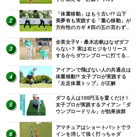
「体重移動」はもう古い!? 山下
2
美夢有も実践する「重心移動」が
方向性のカギ #四の五の言わず振
り氣れ
全英女子V・桑木志帆はなぜダフ
3
らない？ 実は右ヒジをリリース
するからダウンブローに打てる #
優勝者のスイング
アイアンで飛ばない人の共通点は
4
体重移動!? 女子プロが実践する
「左足体重トップ」が正解
ダフる人は100円玉を置くだけ！
5
女子プロが実践するアイアン「ダ
ウンブロードリル」が効果抜群
アマチュアはショートパットでラ
6
インを消して強く打っちゃダ