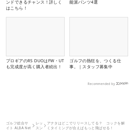
ンドできるチャンス！詳しく
能派パンツ4選
はこちら！
プロギアのRS DUOはFW・UT
ゴルフの熱狂を、つくる仕
も完成度が高く購入者続出！
事。｜スタッフ募集中
Recommended by
ゴルフ総合サ
レッ
アナタはどこでリリースしてる？ コックを解
イト ALBA Net
スン
くタイミングが合えばもっと飛ばせる！