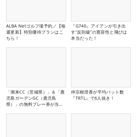
ALBA Netゴルフ場予約／【毎
『G740』アイアンが引き出
週更新】特別優待プランはこ
す“反則級”の寛容性と飛びは
ちら！
本当だった！
「潮来CC（茨城県）」＆「鹿
仲宗根澄香が平均パット数
児島ガーデンGC（鹿児島
『TRTL』で6人抜き！
県）」の無料プレー券が当た
る！！