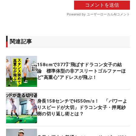
関連記事
158cmで377㍎飛ばすドラコン女子の結
論 標準体型の非アスリートゴルファーほ
ど“高重心”アドレスが飛ぶ！
身長158センチでHS50m/s！ 「パワーよ
りスピードが大切」ドラコン女子・押尾紗
樹の切り返し術とは？