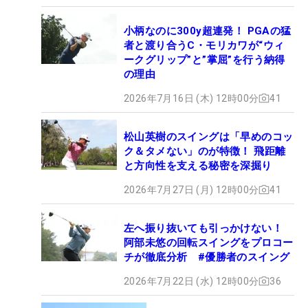
小柄なのに300y超連発！ PGAの猛
者と渡り合うC・モリカワが“ウィ
ークグリップ”と”掌屈”を行う納得
の理由
2026年7月16日 (木) 12時00分
41
松山英樹のスイングは「早めのコッ
ク＆タメない」のが特徴！ 飛距離
と方向性を支える秘密を深掘り
2026年7月27日 (月) 12時00分
41
左へ振り抜いても引っかけない！
阿部未悠の回転スイングをプロコー
チが徹底分析 #優勝者のスイング
2026年7月22日 (水) 12時00分
36