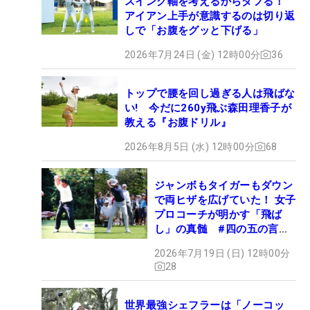
スイング軸を考えるからダフる！
アイアン上手が意識するのは切り返
しで「お腹をグッと下げる」
2026年7月24日 (金) 12時00分
36
トップで腰を回し過ぎる人は飛ばな
い! 今だに260y飛ぶ森田理香子が
教える『お腹ドリル』
2026年8月5日 (水) 12時00分
68
ジャンボもタイガーもダウン
で両ヒザを広げていた！ 女子
プロコーチが明かす「飛ば
し」の真髄 #四の五の言わ
ず振り氣れ
2026年7月19日 (日) 12時00分
28
世界最強シェフラーは「ノーコッ