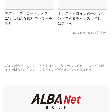
アディダス『コードカオス
ネクストヒロイン選手とラウ
27』は強烈な蹴りでパワーを
ンドできるチャンス！詳しく
生む
はこちら！
Recommended by
ゴルフ総合サ
レッ
アナタはどこでリリースしてる？ コックを解
イト ALBA Net
スン
くタイミングが合えばもっと飛ばせる！