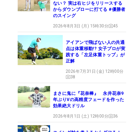
ない？ 実は右ヒジをリリースする
からダウンブローに打てる #優勝者
のスイング
2026年8月3日 (月) 15時30分
45
アイアンで飛ばない人の共通
点は体重移動!? 女子プロが実
践する「左足体重トップ」が
正解
2026年7月31日 (金) 12時00分
38
まさに鬼に『花奈棒』 永井花奈9
年ぶりVの高精度フェードを作った
効果絶大ドリル
2026年8月1日 (土) 12時00分
36