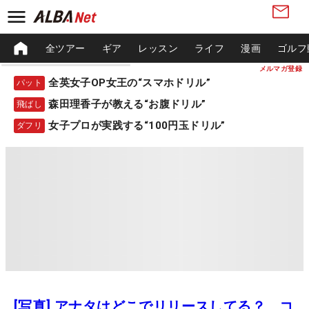
全ツアー
ギア
レッスン
ライフ
漫画
ゴルフ
メルマガ登録
全英女子OP女王の“スマホドリル”
パット
森田理香子が教える“お腹ドリル”
飛ばし
女子プロが実践する“100円玉ドリル”
ダフリ
[写真] アナタはどこでリリースしてる？ コ