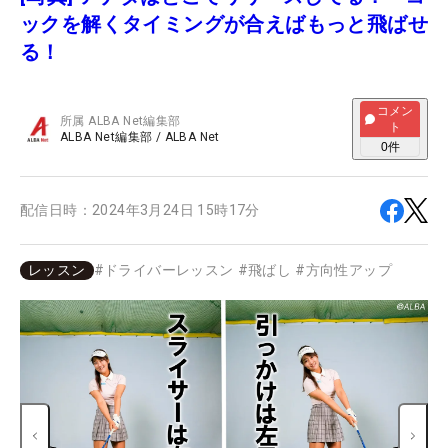
ックを解くタイミングが合えばもっと飛ばせ
る！
コメン
所属
ALBA Net編集部
ト
ALBA Net編集部
/
ALBA Net
0
件
配信日時：
2024年3月24日 15時17分
レッスン
#
ドライバーレッスン
#
飛ばし
#
方向性アップ