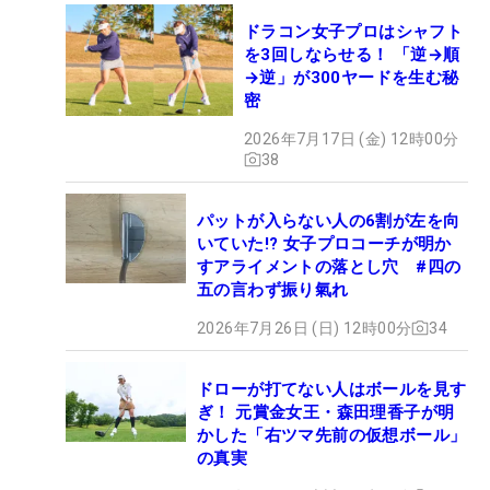
ドラコン女子プロはシャフト
を3回しならせる！ 「逆→順
→逆」が300ヤードを生む秘
密
2026年7月17日 (金) 12時00分
38
パットが入らない人の6割が左を向
いていた!? 女子プロコーチが明か
すアライメントの落とし穴 #四の
五の言わず振り氣れ
2026年7月26日 (日) 12時00分
34
ドローが打てない人はボールを見す
ぎ！ 元賞金女王・森田理香子が明
かした「右ツマ先前の仮想ボール」
の真実