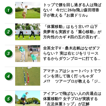
トップで腰を回し過ぎる人は飛ば
1
ない! 今だに260y飛ぶ森田理香
子が教える『お腹ドリル』
「体重移動」はもう古い!? 山下
2
美夢有も実践する「重心移動」が
方向性のカギ #四の五の言わず振
り氣れ
全英女子V・桑木志帆はなぜダフ
3
らない？ 実は右ヒジをリリース
するからダウンブローに打てる #
優勝者のスイング
アマチュアはショートパットでラ
4
インを消して強く打っちゃダ
メ!? ツアープロが教える「ジ
ャストタッチ」なら3パットが激
減するワケ
アイアンで飛ばない人の共通点は
5
体重移動!? 女子プロが実践する
「左足体重トップ」が正解