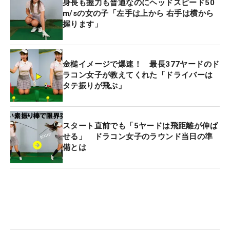
身長も握力も普通なのにヘッドスピード50
m/sの女の子「左手は上から 右手は横から
握ります」
金槌イメージで爆速！ 最長377ヤードのド
ラコン女子が教えてくれた「ドライバーは
タテ振りが飛ぶ」
スタート直前でも「5ヤードは飛距離が伸ば
せる」 ドラコン女子のラウンド当日の準
備とは