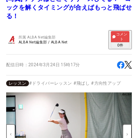
ックを解くタイミングが合えばもっと飛ばせ
る！
コメン
所属
ALBA Net編集部
ト
ALBA Net編集部
/
ALBA Net
0
件
配信日時：
2024年3月24日 15時17分
レッスン
#
ドライバーレッスン
#
飛ばし
#
方向性アップ