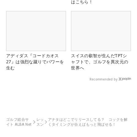
はこちら！
アディダス『コードカオス
スイスの叡智が生んだTPTシ
27』は強烈な蹴りでパワーを
ャフトで、ゴルフを異次元の
生む
世界へ
Recommended by
ゴルフ総合サ
レッ
アナタはどこでリリースしてる？ コックを解
イト ALBA Net
スン
くタイミングが合えばもっと飛ばせる！