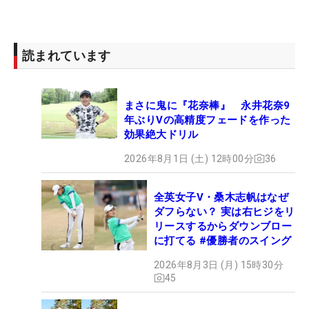
読まれています
まさに鬼に『花奈棒』 永井花奈9
年ぶりVの高精度フェードを作った
効果絶大ドリル
2026年8月1日 (土) 12時00分
36
全英女子V・桑木志帆はなぜ
ダフらない？ 実は右ヒジをリ
リースするからダウンブロー
に打てる #優勝者のスイング
2026年8月3日 (月) 15時30分
45