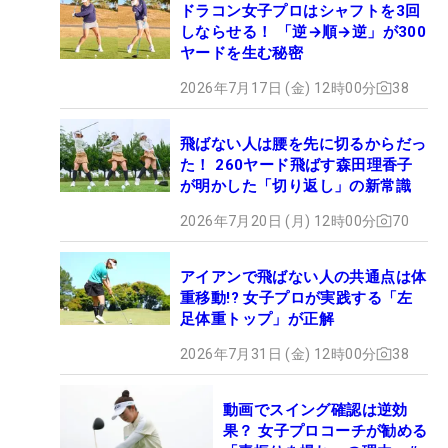
ドラコン女子プロはシャフトを3回
しならせる！ 「逆→順→逆」が300
ヤードを生む秘密
2026年7月17日 (金) 12時00分
38
飛ばない人は腰を先に切るからだっ
た！ 260ヤード飛ばす森田理香子
が明かした「切り返し」の新常識
2026年7月20日 (月) 12時00分
70
アイアンで飛ばない人の共通点は体
重移動!? 女子プロが実践する「左
足体重トップ」が正解
2026年7月31日 (金) 12時00分
38
動画でスイング確認は逆効
果？ 女子プロコーチが勧める