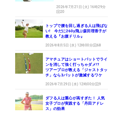
2026年7月21日 (火) 16時29分
20
トップで腰を回し過ぎる人は飛ばな
い! 今だに260y飛ぶ森田理香子が
教える『お腹ドリル』
2026年8月5日 (水) 12時00分
68
アマチュアはショートパットでライ
ンを消して強く打っちゃダメ!?
ツアープロが教える「ジャストタッ
チ」なら3パットが激減するワケ
2026年7月29日 (水) 12時00分
9
ダフる人は重心が高すぎた！ 人気
女子プロが実践する「丹田アドレ
ス」の効果