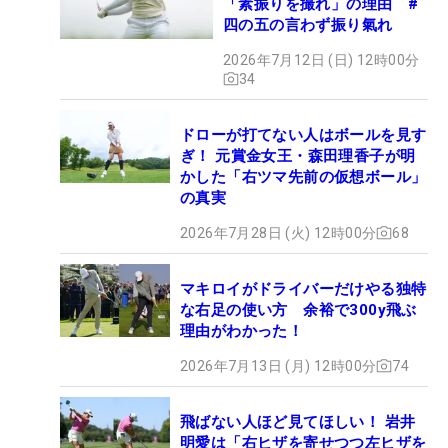
「素振りを撮れ」の理由 #
四の五の言わず振り氣れ
2026年7月12日 (日) 12時00分
34
ドローが打てない人はボールを見す
ぎ！ 元賞金女王・森田理香子が明
かした「右ツマ先前の仮想ボール」
の真実
2026年7月28日 (火) 12時00分
68
マキロイがドライバーだけやる独特
な右足の使い方 余裕で300y飛ぶ
理由がわかった！
2026年7月13日 (月) 12時00分
74
飛ばない人ほど見てほしい！ 岩井
明愛は「右ヒザを寄せつつ左ヒザを