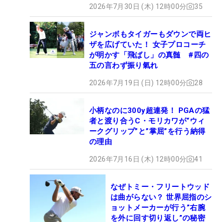
2026年7月30日 (木) 12時00分
35
ジャンボもタイガーもダウンで両ヒ
ザを広げていた！ 女子プロコーチ
が明かす「飛ばし」の真髄 #四の
五の言わず振り氣れ
2026年7月19日 (日) 12時00分
28
小柄なのに300y超連発！ PGAの猛
者と渡り合うC・モリカワが“ウィ
ークグリップ”と”掌屈”を行う納得
の理由
2026年7月16日 (木) 12時00分
41
なぜトミー・フリートウッド
は曲がらない？ 世界屈指のシ
ョットメーカーが行う”右腕
を外に回す切り返し”の秘密