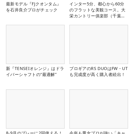
最新モデル『FJクオンタム』
インター5分、都心から60分
を石井良介プロがチェック
のフラットな美観コース。大
栄カントリー俱楽部（千葉
県）
新『TENSEIオレンジ』はドラ
プロギアのRS DUOはFW・UT
イバーシャフトの“最適解”
も完成度が高く購入者続出！
8-9月のプレーに2回使える！
今年も男女プロが強い「キャ