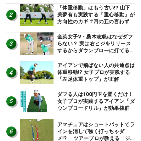
「体重移動」はもう古い!? 山下
2
美夢有も実践する「重心移動」が
方向性のカギ #四の五の言わず振
り氣れ
全英女子V・桑木志帆はなぜダフ
3
らない？ 実は右ヒジをリリース
するからダウンブローに打てる #
優勝者のスイング
アイアンで飛ばない人の共通点は
4
体重移動!? 女子プロが実践する
「左足体重トップ」が正解
ダフる人は100円玉を置くだけ！
5
女子プロが実践するアイアン「ダ
ウンブロードリル」が効果抜群
アマチュアはショートパットでラ
6
インを消して強く打っちゃダ
メ!? ツアープロが教える「ジ