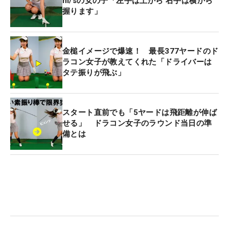
m/sの女の子「左手は上から 右手は横から
握ります」
金槌イメージで爆速！ 最長377ヤードのド
ラコン女子が教えてくれた「ドライバーは
タテ振りが飛ぶ」
スタート直前でも「5ヤードは飛距離が伸ば
せる」 ドラコン女子のラウンド当日の準
備とは