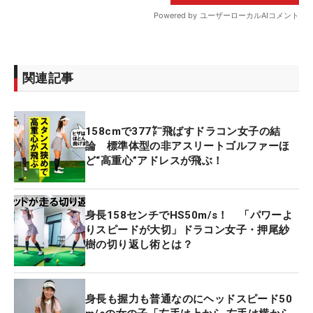
関連記事
158cmで377㍎飛ばすドラコン女子の結
論 標準体型の非アスリートゴルファーほ
ど“高重心”アドレスが飛ぶ！
身長158センチでHS50m/s！ 「パワーよ
りスピードが大切」ドラコン女子・押尾紗
樹の切り返し術とは？
身長も握力も普通なのにヘッドスピード50