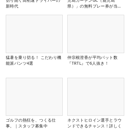
切り開く高初速ドライバーの
児島ガーデンGC（鹿児島
新時代
県）」の無料プレー券が当た
る！！
猛暑を乗り切る！ こだわり機
仲宗根澄香が平均パット数
能派パンツ4選
『TRTL』で6人抜き！
ゴルフの熱狂を、つくる仕
ネクストヒロイン選手とラウ
事。｜スタッフ募集中
ンドできるチャンス！詳しく