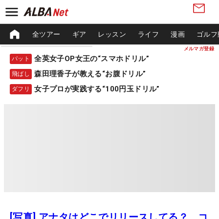
全ツアー
ギア
レッスン
ライフ
漫画
ゴルフ
メルマガ登録
全英女子OP女王の“スマホドリル”
パット
森田理香子が教える“お腹ドリル”
飛ばし
女子プロが実践する“100円玉ドリル”
ダフリ
[写真] アナタはどこでリリースしてる？ コ