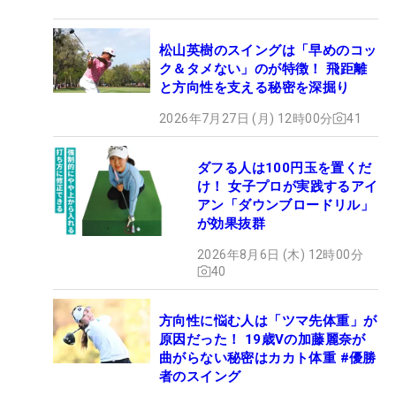
松山英樹のスイングは「早めのコッ
ク＆タメない」のが特徴！ 飛距離
と方向性を支える秘密を深掘り
2026年7月27日 (月) 12時00分
41
ダフる人は100円玉を置くだ
け！ 女子プロが実践するアイ
アン「ダウンブロードリル」
が効果抜群
2026年8月6日 (木) 12時00分
40
方向性に悩む人は「ツマ先体重」が
原因だった！ 19歳Vの加藤麗奈が
曲がらない秘密はカカト体重 #優勝
者のスイング