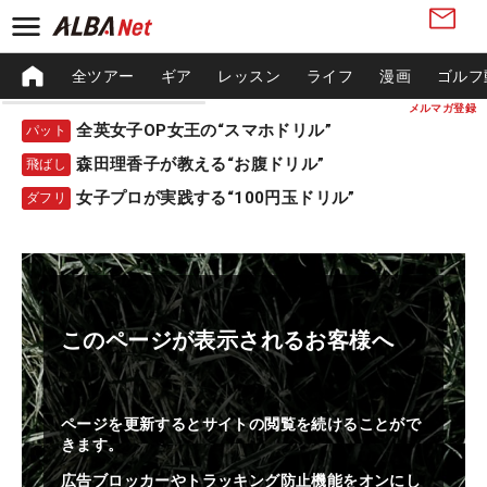
全ツアー
ギア
レッスン
ライフ
漫画
ゴルフ
メルマガ登録
全英女子OP女王の“スマホドリル”
パット
森田理香子が教える“お腹ドリル”
飛ばし
女子プロが実践する“100円玉ドリル”
ダフリ
このページが表示されるお客様へ
ページを更新するとサイトの閲覧を続けることがで
きます。
広告ブロッカーやトラッキング防止機能をオンにし