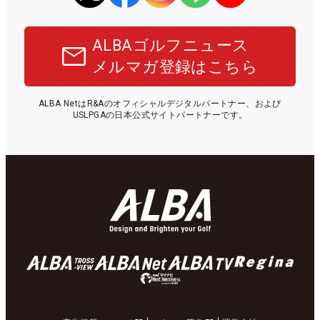
ALBAゴルフニュース
メルマガ登録はこちら
ALBA NetはR&Aのオフィシャルデジタルパートナー、および
USLPGAの日本公式サイトパートナーです。