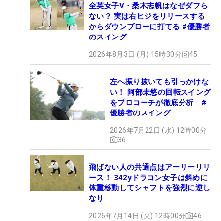
全英女子V・桑木志帆はなぜダフら
ない？ 実は右ヒジをリリースする
からダウンブローに打てる #優勝者
のスイング
2026年8月3日 (月) 15時30分
45
左へ振り抜いても引っかけな
い！ 阿部未悠の回転スイング
をプロコーチが徹底分析 #
優勝者のスイング
2026年7月22日 (水) 12時00分
36
飛ばない人の共通点はアーリーリリ
ース！ 342yドラコン女子は斜めに
体重移動してシャフトを強烈に逆し
なり
2026年7月14日 (火) 12時00分
46