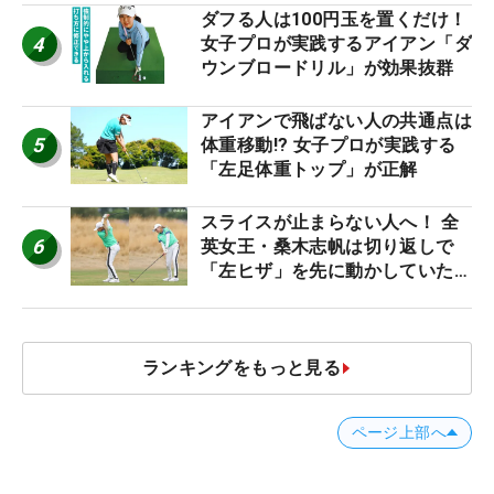
ダフる人は100円玉を置くだけ！
4
女子プロが実践するアイアン「ダ
ウンブロードリル」が効果抜群
アイアンで飛ばない人の共通点は
5
体重移動!? 女子プロが実践する
「左足体重トップ」が正解
スライスが止まらない人へ！ 全
6
英女王・桑木志帆は切り返しで
「左ヒザ」を先に動かしていた
#優勝者のスイング
ランキングをもっと見る
ページ上部へ