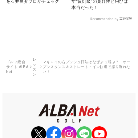
を石井良介プロがチェック
す“反則級”の寛容性と飛びは
本当だった！
Recommended by
レ
ゴルフ総合
マキロイの右プッシュ打法はなぜぶっ飛ぶ？ オー
ッ
サイト ALBA
プンスタンス＆ストレート・イン軌道で振り遅れな
ス
Net
い！
ン