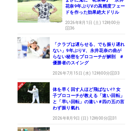
花奈9年ぶりVの高精度フェー
ドを作った効果絶大ドリル
2026年8月1日 (土) 12時00分
36
「クラブは遅らせる、でも振り遅れ
ない」9年ぶりV、永井花奈の曲が
らない秘密をプロコーチが解剖 #
優勝者のスイング
2026年7月15日 (水) 12時00分
33
体を早く回す人ほど飛ばない!? 女
子プロコーチが教える「速い回転」
と「早い回転」の違い #四の五の言
わず振り氣れ
2026年8月9日 (日) 12時00分
31