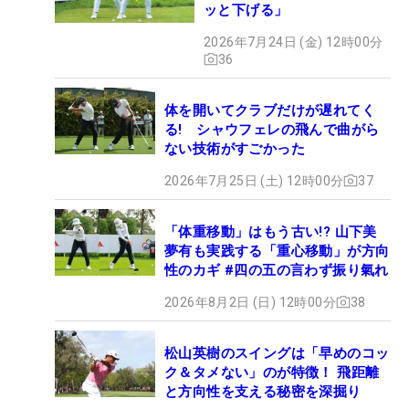
ッと下げる」
2026年7月24日 (金) 12時00分
36
体を開いてクラブだけが遅れてく
る! シャウフェレの飛んで曲がら
ない技術がすごかった
2026年7月25日 (土) 12時00分
37
「体重移動」はもう古い!? 山下美
夢有も実践する「重心移動」が方向
性のカギ #四の五の言わず振り氣れ
2026年8月2日 (日) 12時00分
38
松山英樹のスイングは「早めのコッ
ク＆タメない」のが特徴！ 飛距離
と方向性を支える秘密を深掘り