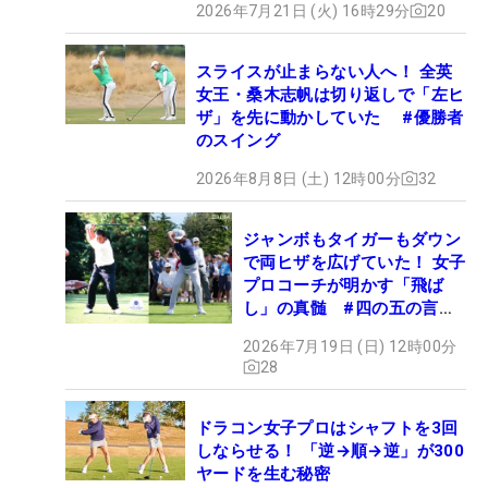
2026年7月21日 (火) 16時29分
20
スライスが止まらない人へ！ 全英
女王・桑木志帆は切り返しで「左ヒ
ザ」を先に動かしていた #優勝者
のスイング
2026年8月8日 (土) 12時00分
32
ジャンボもタイガーもダウン
で両ヒザを広げていた！ 女子
プロコーチが明かす「飛ば
し」の真髄 #四の五の言わ
ず振り氣れ
2026年7月19日 (日) 12時00分
28
ドラコン女子プロはシャフトを3回
しならせる！ 「逆→順→逆」が300
ヤードを生む秘密