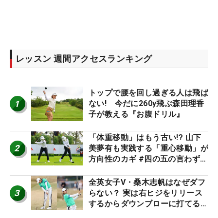
レッスン 週間アクセスランキング
トップで腰を回し過ぎる人は飛ば
1
ない! 今だに260y飛ぶ森田理香
子が教える『お腹ドリル』
「体重移動」はもう古い!? 山下
2
美夢有も実践する「重心移動」が
方向性のカギ #四の五の言わず振
り氣れ
全英女子V・桑木志帆はなぜダフ
3
らない？ 実は右ヒジをリリース
するからダウンブローに打てる #
優勝者のスイング