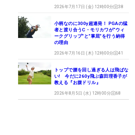
2026年7月17日 (金) 12時00分
38
小柄なのに300y超連発！ PGAの猛
者と渡り合うC・モリカワが“ウィ
ークグリップ”と”掌屈”を行う納得
の理由
2026年7月16日 (木) 12時00分
41
トップで腰を回し過ぎる人は飛ばな
い! 今だに260y飛ぶ森田理香子が
教える『お腹ドリル』
2026年8月5日 (水) 12時00分
68