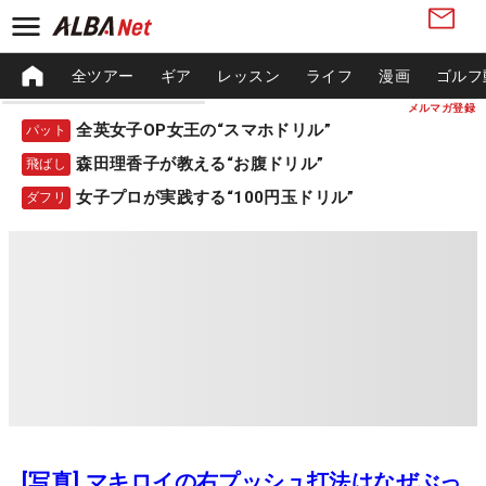
全ツアー
ギア
レッスン
ライフ
漫画
ゴルフ
メルマガ登録
全英女子OP女王の“スマホドリル”
パット
森田理香子が教える“お腹ドリル”
飛ばし
女子プロが実践する“100円玉ドリル”
ダフリ
[写真] マキロイの右プッシュ打法はなぜぶっ