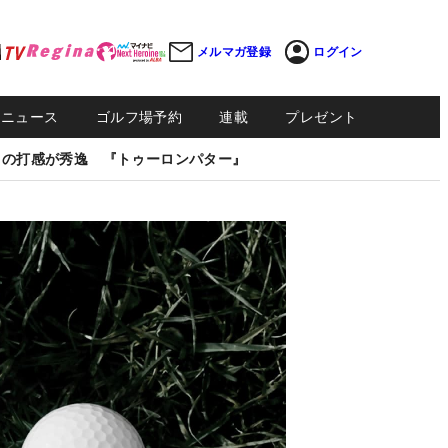
メルマガ登録
ログイン
Sニュース
ゴルフ場予約
連載
プレゼント
しの打感が秀逸 『トゥーロンパター』