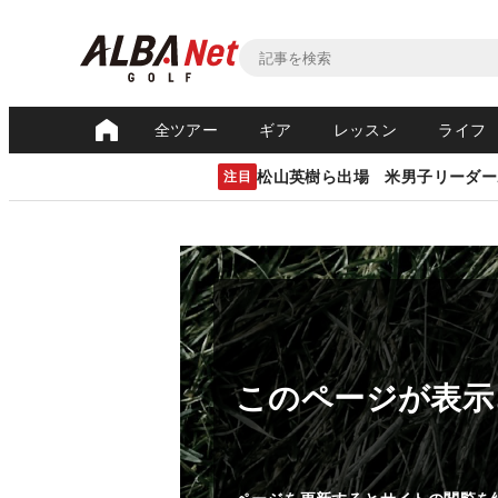
全ツアー
ギア
レッスン
ライフ
松山英樹ら出場 米男子リーダー
注目
このページが表示