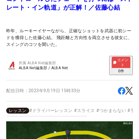
レート・イン軌道」が正解！／佐藤心結
昨年、ルーキーイヤーながら、正確なショットを武器に初シー
ドを獲得した佐藤心結。 飛距離と方向性を両立させる彼女に、
スイングのコツを聞いた。
コメン
所属
ALBA Net編集部
ト
ALBA Net編集部
/
ALBA Net
0
件
配信日時：
2023年9月19日 15時33分
レッスン
#
ドライバーレッスン
#
スライス
#
つかまらない
#
手