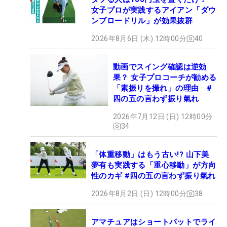
女子プロが実践するアイアン「ダウ
ンブロードリル」が効果抜群
2026年8月6日 (木) 12時00分
40
動画でスイング確認は逆効
果？ 女子プロコーチが勧める
「素振りを撮れ」の理由 #
四の五の言わず振り氣れ
2026年7月12日 (日) 12時00分
34
「体重移動」はもう古い!? 山下美
夢有も実践する「重心移動」が方向
性のカギ #四の五の言わず振り氣れ
2026年8月2日 (日) 12時00分
38
アマチュアはショートパットでライ