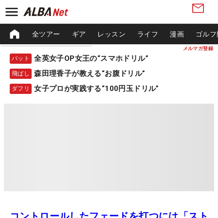
全ツアー
ギア
レッスン
ライフ
漫画
ゴルフ
メルマガ登録
全英女子OP女王の“スマホドリル”
パット
森田理香子が教える“お腹ドリル”
飛ばし
女子プロが実践する“100円玉ドリル”
ダフリ
コントロールしたフェードを打つには「スト