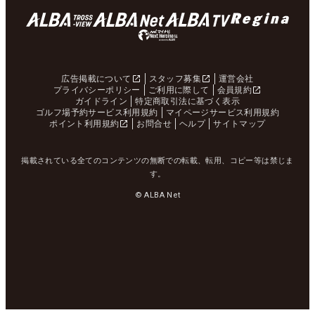
広告掲載について
スタッフ募集
運営会社
プライバシーポリシー
ご利用に際して
会員規約
ガイドライン
特定商取引法に基づく表示
ゴルフ場予約サービス利用規約
マイページサービス利用規約
ポイント利用規約
お問合せ
ヘルプ
サイトマップ
掲載されている全てのコンテンツの無断での転載、転用、コピー等は禁じま
す。
© ALBA Net