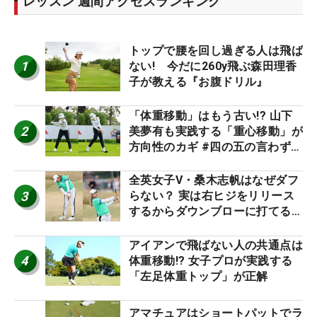
レッスン 週間アクセスランキング
トップで腰を回し過ぎる人は飛ば
1
ない! 今だに260y飛ぶ森田理香
子が教える『お腹ドリル』
「体重移動」はもう古い!? 山下
2
美夢有も実践する「重心移動」が
方向性のカギ #四の五の言わず振
り氣れ
全英女子V・桑木志帆はなぜダフ
3
らない？ 実は右ヒジをリリース
するからダウンブローに打てる #
優勝者のスイング
アイアンで飛ばない人の共通点は
4
体重移動!? 女子プロが実践する
「左足体重トップ」が正解
アマチュアはショートパットでラ