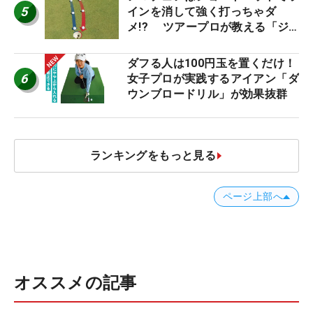
5
インを消して強く打っちゃダ
メ!? ツアープロが教える「ジ
ャストタッチ」なら3パットが激
減するワケ
ダフる人は100円玉を置くだけ！
6
女子プロが実践するアイアン「ダ
ウンブロードリル」が効果抜群
ランキングをもっと見る
ページ上部へ
オススメの記事