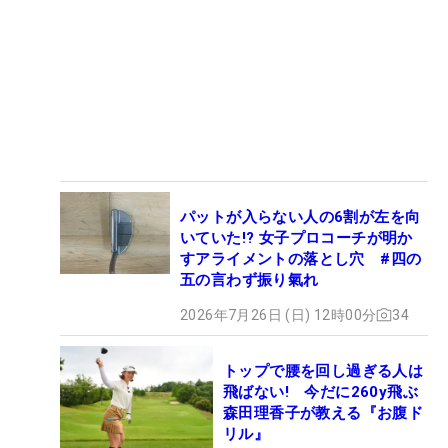
パットが入らない人の6割が左を向
いていた!? 女子プロコーチが明か
すアライメントの落とし穴 #四の
五の言わず振り氣れ
2026年7月26日 (日) 12時00分
34
トップで腰を回し過ぎる人は
飛ばない! 今だに260y飛ぶ
森田理香子が教える『お腹ド
リル』