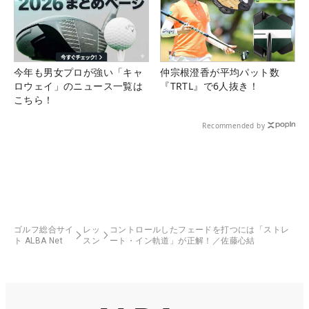
今年も男女プロが強い「キャ
仲宗根澄香が平均パット数
ロウェイ」のニュース一覧は
『TRTL』で6人抜き！
こちら！
Recommended by
ゴルフ総合サイ
レッ
コントロールしたフェードを打つには「ストレ
ト ALBA Net
スン
ート・イン軌道」が正解！／佐藤心結