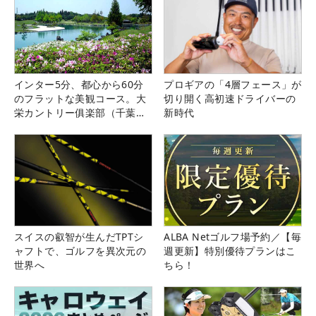
インター5分、都心から60分
プロギアの「4層フェース」が
のフラットな美観コース。大
切り開く高初速ドライバーの
栄カントリー俱楽部（千葉
新時代
県）
スイスの叡智が生んだTPTシ
ALBA Netゴルフ場予約／【毎
ャフトで、ゴルフを異次元の
週更新】特別優待プランはこ
世界へ
ちら！