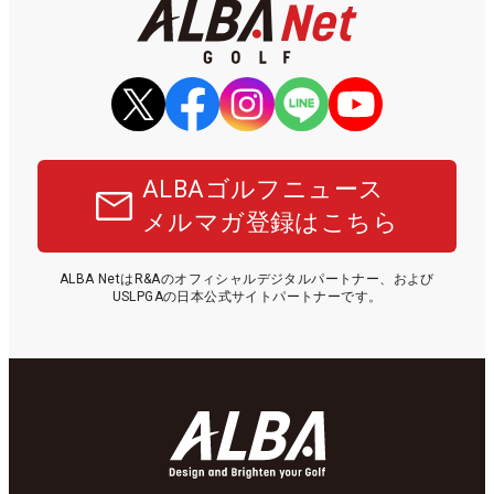
ALBAゴルフニュース
メルマガ登録はこちら
ALBA NetはR&Aのオフィシャルデジタルパートナー、および
USLPGAの日本公式サイトパートナーです。