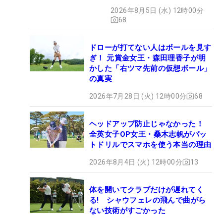
2026年8月5日 (水) 12時00分
68
ドローが打てない人はボールを見す
ぎ！ 元賞金女王・森田理香子が明
かした「右ツマ先前の仮想ボール」
の真実
2026年7月28日 (火) 12時00分
68
ヘッドアップ防止じゃなかった！
全英女子OP女王・桑木志帆がパッ
トドリルでスマホを使う本当の理由
2026年8月4日 (火) 12時00分
13
体を開いてクラブだけが遅れてく
る! シャウフェレの飛んで曲がら
ない技術がすごかった