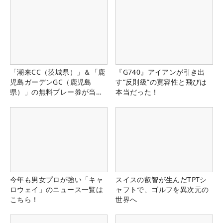
「潮来CC（茨城県）」＆「鹿
『G740』アイアンが引き出
児島ガーデンGC（鹿児島
す“反則級”の寛容性と飛びは
県）」の無料プレー券が当た
本当だった！
る！！
今年も男女プロが強い「キャ
スイスの叡智が生んだTPTシ
ロウェイ」のニュース一覧は
ャフトで、ゴルフを異次元の
こちら！
世界へ