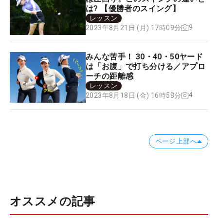
は? 【優勝者のスイング】
レッスン
9
2023年8月21日 (月) 17時09分
みんな苦手！ 30・40・50ヤード
は「お腹」で打ち分ける／アプロ
ーチの距離感
レッスン
4
2023年8月18日 (金) 16時58分
ページ上部へ
オススメの記事