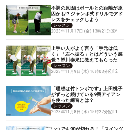
不調の原因はボールとの距離が原
因かも!? ジャンボ式ドリルでアド
レスをチェックしよう
レッスン
6
2023年11月17日 (金) 13時21分
上手い人がよく言う「手元は低
く」「左へ振る」とはどういう感
覚？蝉川泰果に教えてもらった
レッスン
12
2023年11月9日 (木) 16時03分
「理想は竹トンボです」上田桃子
がずっと続けている9番アイアン
を使った練習とは？
レッスン
11
2023年11月8日 (水) 15時27分
いつでも90が切れる！「スイング