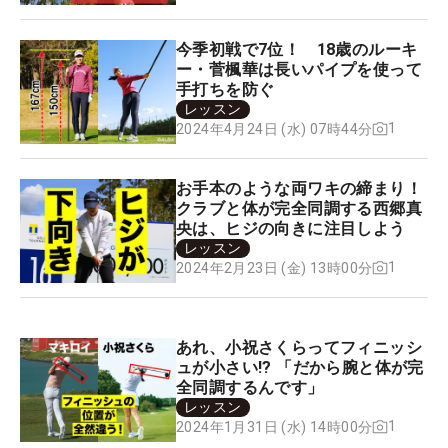
今季初戦で7位！ 18歳のルーキ
ー・菅楓華は長いパイプを使って
手打ちを防ぐ
レッスン
1
2024年4月24日 (水) 07時44分
お手本のような両ワキの締まり！
クラブと体が完全同調する西郷真
央は、ヒジの向きに注目しよう
レッスン
1
2024年2月23日 (金) 13時00分
あれ、小祝さくらってフィニッシ
ュが小さい!? 「だから腕と体が完
全同調するんです」
レッスン
1
2024年1月31日 (水) 14時00分