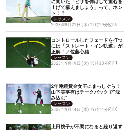
に聞いた「ヒザを伸ばして重心を
上げて構えましょう」って、ホン
ト！？
レッスン
10
2023年9月21日 (木) 12時19分
コントロールしたフェードを打つ
には「ストレート・イン軌道」が
正解！／佐藤心結
レッスン
11
2023年9月19日 (火) 15時33分
2年連続賞金女王にまっしぐら！
山下美夢有はテークバックで“沈
み込む”
レッスン
10
2023年9月14日 (木) 19時14分
上田桃子が不調になると繰り返す