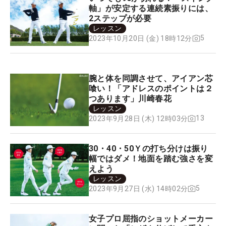
軸」が安定する連続素振りには、
2ステップが必要
レッスン
5
2023年10月20日 (金) 18時12分
腕と体を同調させて、アイアン芯
喰い！「アドレスのポイントは２
つあります」川崎春花
レッスン
13
2023年9月28日 (木) 12時03分
30・40・50Ｙの打ち分けは振り
幅ではダメ！地面を踏む強さを変
えよう
レッスン
5
2023年9月27日 (水) 14時02分
女子プロ屈指のショットメーカー