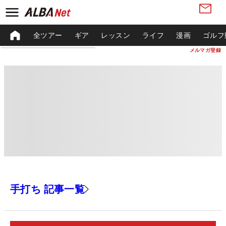
全ツアー
ギア
レッスン
ライフ
漫画
ゴルフ
メルマガ登録
手打ち 記事一覧