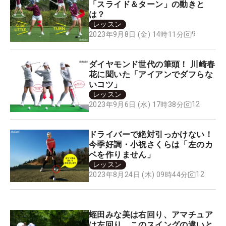
「スライド＆ターン」の動きと
は？
レッスン
9
2023年9月8日 (金) 14時11分
ダイヤモンド世代の筆頭！ 川崎春
花に聞いた「アイアンでダフらな
いコツ」
レッスン
12
2023年9月6日 (水) 17時38分
ドライバーで絶対引っかけない！
今季好調・小祝さくらは「左のカ
ベを作りません」
レッスン
12
2023年8月24日 (木) 09時44分
蛭田みな美は右回り、アマチュア
は左回り。このスイングの違いと