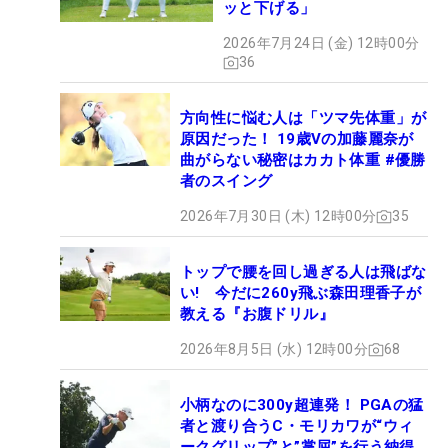
ッと下げる」
2026年7月24日 (金) 12時00分
36
方向性に悩む人は「ツマ先体重」が
原因だった！ 19歳Vの加藤麗奈が
曲がらない秘密はカカト体重 #優勝
者のスイング
2026年7月30日 (木) 12時00分
35
トップで腰を回し過ぎる人は飛ばな
い! 今だに260y飛ぶ森田理香子が
教える『お腹ドリル』
2026年8月5日 (水) 12時00分
68
小柄なのに300y超連発！ PGAの猛
者と渡り合うC・モリカワが“ウィ
ークグリップ”と”掌屈”を行う納得