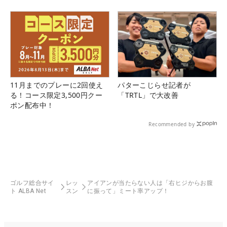
11月までのプレーに2回使え
パターこじらせ記者が
る！コース限定3,500円クー
「TRTL」で大改善
ポン配布中！
Recommended by
ゴルフ総合サイ
レッ
アイアンが当たらない人は「右ヒジからお腹
ト ALBA Net
スン
に振って」ミート率アップ！