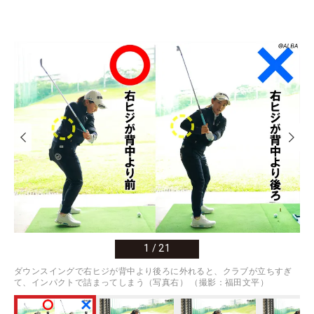
1
/
21
ダウンスイングで右ヒジが背中より後ろに外れると、クラブが立ちすぎ
て、インパクトで詰まってしまう（写真右） （撮影：福田文平）