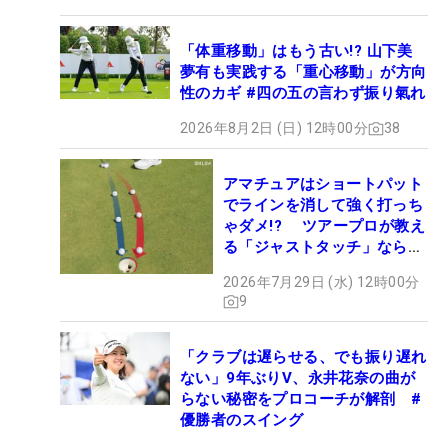
「体重移動」はもう古い!? 山下美
夢有も実践する「重心移動」が方向
性のカギ #四の五の言わず振り氣れ
2026年8月2日 (日) 12時00分
38
アマチュアはショートパット
でラインを消して強く打っち
ゃダメ!? ツアープロが教え
る「ジャストタッチ」なら3
パットが激減するワケ
2026年7月29日 (水) 12時00分
9
「クラブは遅らせる、でも振り遅れ
ない」9年ぶりV、永井花奈の曲が
らない秘密をプロコーチが解剖 #
優勝者のスイング