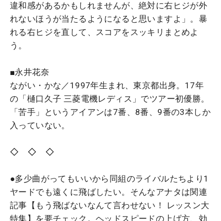
違和感があるかもしれませんが、絶対に右ヒジが外
れないほうが当たるようになると思いますよ」。暴
れる右ヒジを直して、スコアをスッキリまとめよ
う。
■永井花奈
ながい・かな／1997年生まれ、東京都出身。17年
の「樋口久子 三菱電機レディス」でツアー初優勝。
「苦手」というアイアンは7番、8番、9番の3本しか
入っていない。
◇ ◇ ◇
●多少曲がってもいいから同組のライバルたちより1
ヤードでも遠くに飛ばしたい。そんなアナタは関連
記事【もう飛ばないなんて言わせない！ レッスン大
特集】を要チェック。ヘッドスピードの上げ方、効