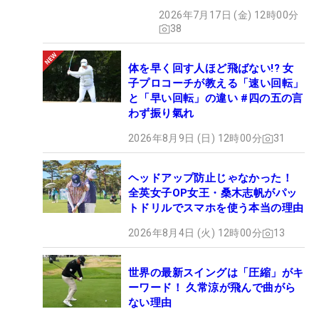
2026年7月17日 (金) 12時00分
38
体を早く回す人ほど飛ばない!? 女
子プロコーチが教える「速い回転」
と「早い回転」の違い #四の五の言
わず振り氣れ
2026年8月9日 (日) 12時00分
31
ヘッドアップ防止じゃなかった！
全英女子OP女王・桑木志帆がパッ
トドリルでスマホを使う本当の理由
2026年8月4日 (火) 12時00分
13
世界の最新スイングは「圧縮」がキ
ーワード！ 久常涼が飛んで曲がら
ない理由