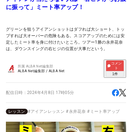
に振って」ミート率アップ！
グリーンを狙うアイアンショットはダフれば大ショート、トッ
プすれば大オーバーの危険もある。スコアアップのためには安
定したミート率を身に付けたいところ。ツアー1勝の永井花奈
は、ダウンスイングの右ヒジの位置が大事だという。
コメン
所属
ALBA Net編集部
ト
ALBA Net編集部
/
ALBA Net
1
件
配信日時：
2024年4月8日 17時05分
レッスン
#
アイアンレッスン
#
永井花奈
#
ミート率アップ