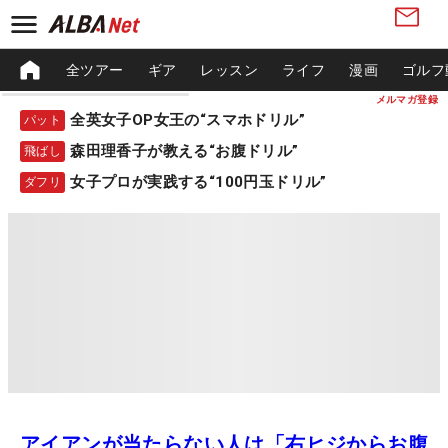
全ツアー
ギア
レッスン
ライフ
漫画
ゴルフ
メルマガ登録
全英女子OP女王の“スマホドリル”
パット
森田理香子が教える“お腹ドリル”
飛ばし
女子プロが実践する“100円玉ドリル”
ダフリ
アイアンが当たらない人は「右ヒジからお腹