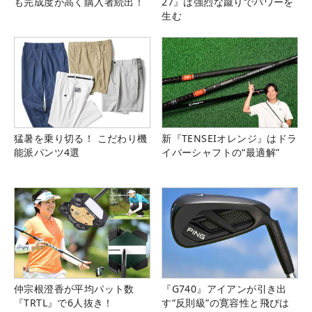
も完成度が高く購入者続出！
27』は強烈な蹴りでパワーを
生む
猛暑を乗り切る！ こだわり機
新『TENSEIオレンジ』はドラ
能派パンツ4選
イバーシャフトの“最適解”
仲宗根澄香が平均パット数
『G740』アイアンが引き出
『TRTL』で6人抜き！
す“反則級”の寛容性と飛びは