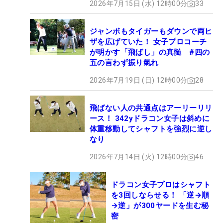
2026年7月15日 (水) 12時00分
33
ジャンボもタイガーもダウンで両ヒ
ザを広げていた！ 女子プロコーチ
が明かす「飛ばし」の真髄 #四の
五の言わず振り氣れ
2026年7月19日 (日) 12時00分
28
飛ばない人の共通点はアーリーリリ
ース！ 342yドラコン女子は斜めに
体重移動してシャフトを強烈に逆し
なり
2026年7月14日 (火) 12時00分
46
ドラコン女子プロはシャフト
を3回しならせる！ 「逆→順
→逆」が300ヤードを生む秘
密