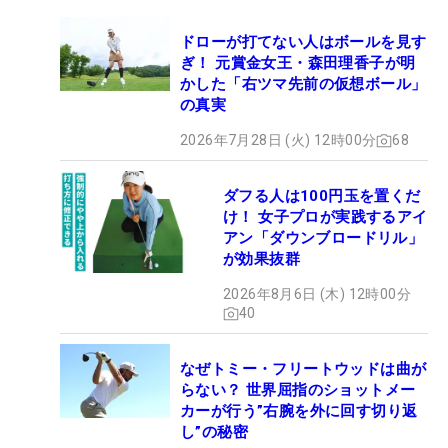
ドローが打てない人はボールを見す
ぎ！ 元賞金女王・森田理香子が明
かした「右ツマ先前の仮想ボール」
の真実
2026年7月28日 (火) 12時00分
68
ダフる人は100円玉を置くだ
け！ 女子プロが実践するアイ
アン「ダウンブロードリル」
が効果抜群
2026年8月6日 (木) 12時00分
40
なぜトミー・フリートウッドは曲が
らない？ 世界屈指のショットメー
カーが行う”右腕を外に回す切り返
し”の秘密