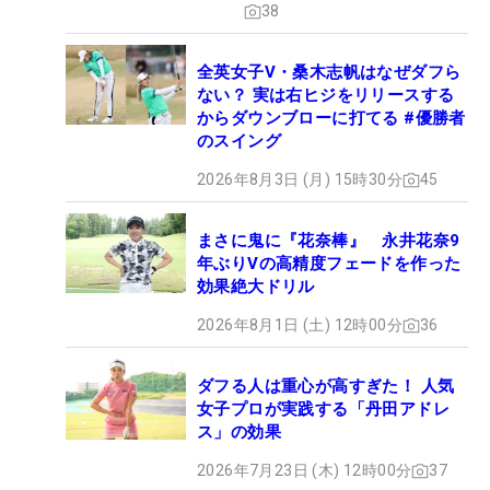
38
全英女子V・桑木志帆はなぜダフら
ない？ 実は右ヒジをリリースする
からダウンブローに打てる #優勝者
のスイング
2026年8月3日 (月) 15時30分
45
まさに鬼に『花奈棒』 永井花奈9
年ぶりVの高精度フェードを作った
効果絶大ドリル
2026年8月1日 (土) 12時00分
36
ダフる人は重心が高すぎた！ 人気
女子プロが実践する「丹田アドレ
ス」の効果
2026年7月23日 (木) 12時00分
37