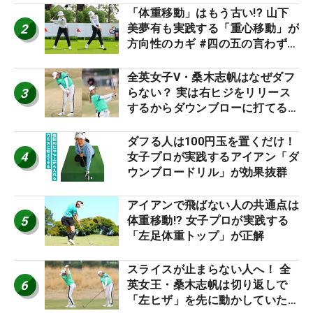
「体重移動」はもう古い!? 山下
2
美夢有も実践する「重心移動」が
方向性のカギ #四の五の言わず振
り氣れ
全英女子V・桑木志帆はなぜダフ
3
らない？ 実は右ヒジをリリース
するからダウンブローに打てる #
優勝者のスイング
ダフる人は100円玉を置くだけ！
4
女子プロが実践するアイアン「ダ
ウンブロードリル」が効果抜群
アイアンで飛ばない人の共通点は
5
体重移動!? 女子プロが実践する
「左足体重トップ」が正解
スライスが止まらない人へ！ 全
6
英女王・桑木志帆は切り返しで
「左ヒザ」を先に動かしていた