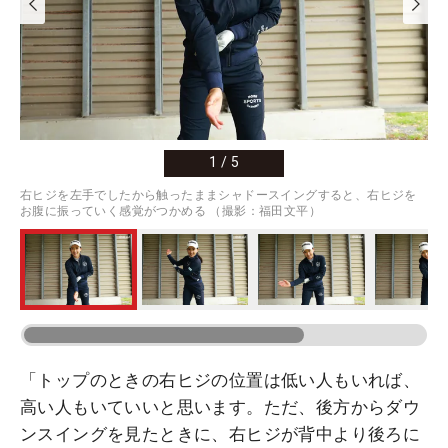
1
/
5
右ヒジを左手でしたから触ったままシャドースイングすると、右ヒジを
お腹に振っていく感覚がつかめる （撮影：福田文平）
「トップのときの右ヒジの位置は低い人もいれば、
高い人もいていいと思います。ただ、後方からダウ
ンスイングを見たときに、右ヒジが背中より後ろに