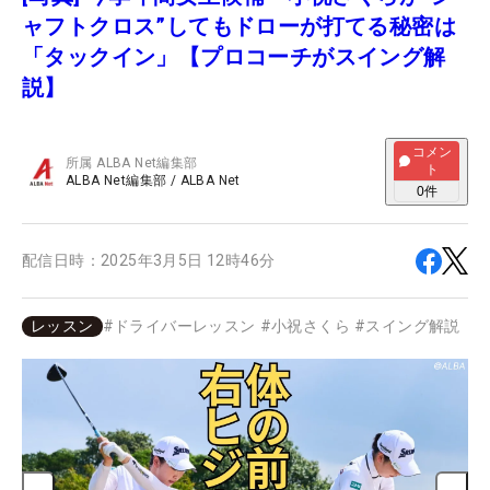
ャフトクロス”してもドローが打てる秘密は
「タックイン」【プロコーチがスイング解
説】
コメン
所属
ALBA Net編集部
ト
ALBA Net編集部
/
ALBA Net
0
件
配信日時：
2025年3月5日 12時46分
レッスン
#
ドライバーレッスン
#
小祝さくら
#
スイング解説