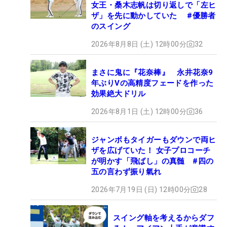
女王・桑木志帆は切り返しで「左ヒ
ザ」を先に動かしていた #優勝者
のスイング
2026年8月8日 (土) 12時00分
32
まさに鬼に『花奈棒』 永井花奈9
年ぶりVの高精度フェードを作った
効果絶大ドリル
2026年8月1日 (土) 12時00分
36
ジャンボもタイガーもダウンで両ヒ
ザを広げていた！ 女子プロコーチ
が明かす「飛ばし」の真髄 #四の
五の言わず振り氣れ
2026年7月19日 (日) 12時00分
28
スイング軸を考えるからダフ