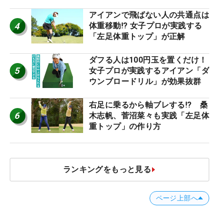
優勝者のスイング
アイアンで飛ばない人の共通点は
4
体重移動!? 女子プロが実践する
「左足体重トップ」が正解
ダフる人は100円玉を置くだけ！
5
女子プロが実践するアイアン「ダ
ウンブロードリル」が効果抜群
右足に乗るから軸ブレする!? 桑
6
木志帆、菅沼菜々も実践「左足体
重トップ」の作り方
ランキングをもっと見る
ページ上部へ