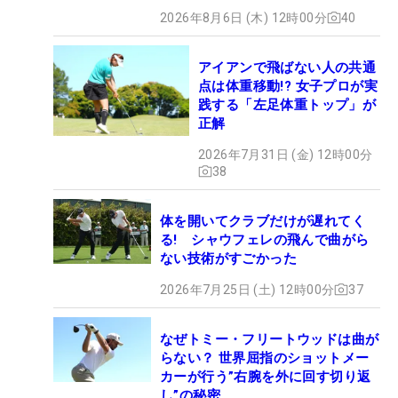
2026年8月6日 (木) 12時00分
40
アイアンで飛ばない人の共通
点は体重移動!? 女子プロが実
践する「左足体重トップ」が
正解
2026年7月31日 (金) 12時00分
38
体を開いてクラブだけが遅れてく
る! シャウフェレの飛んで曲がら
ない技術がすごかった
2026年7月25日 (土) 12時00分
37
なぜトミー・フリートウッドは曲が
らない？ 世界屈指のショットメー
カーが行う”右腕を外に回す切り返
し”の秘密