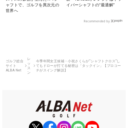
ャフトで、ゴルフを異次元の
イバーシャフトの“最適解”
世界へ
Recommended by
レ
ゴルフ総合
今季年間女王候補・小祝さくらが“シャフトクロス”し
ッ
サイト
てもドローが打てる秘密は「タックイン」【プロコー
ス
ALBA Net
チがスイング解説】
ン