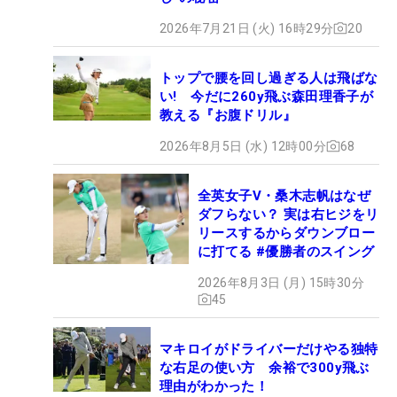
2026年7月21日 (火) 16時29分
20
トップで腰を回し過ぎる人は飛ばな
い! 今だに260y飛ぶ森田理香子が
教える『お腹ドリル』
2026年8月5日 (水) 12時00分
68
全英女子V・桑木志帆はなぜ
ダフらない？ 実は右ヒジをリ
リースするからダウンブロー
に打てる #優勝者のスイング
2026年8月3日 (月) 15時30分
45
マキロイがドライバーだけやる独特
な右足の使い方 余裕で300y飛ぶ
理由がわかった！