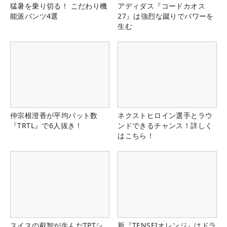
猛暑を乗り切る！ こだわり機
アディダス『コードカオス
能派パンツ4選
27』は強烈な蹴りでパワーを
生む
仲宗根澄香が平均パット数
ネクストヒロイン選手とラウ
『TRTL』で6人抜き！
ンドできるチャンス！詳しく
はこちら！
スイスの叡智が生んだTPTシ
新『TENSEIオレンジ』はドラ