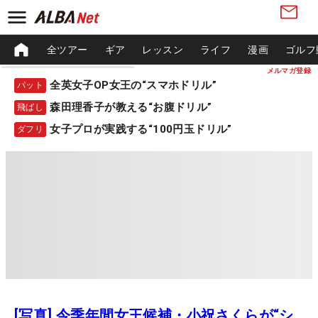
全ツアー
ギア
レッスン
ライフ
漫画
ゴルフ
メルマガ登録
全英女子OP女王の“スマホドリル”
パット
森田理香子が教える“お腹ドリル”
飛ばし
女子プロが実践する“100円玉ドリル”
ダフリ
[写真] 今季年間女王候補・小祝さくらが“シ