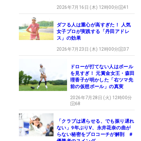
2026年7月16日 (木) 12時00分
41
ダフる人は重心が高すぎた！ 人気
女子プロが実践する「丹田アドレ
ス」の効果
2026年7月23日 (木) 12時00分
37
ドローが打てない人はボール
を見すぎ！ 元賞金女王・森田
理香子が明かした「右ツマ先
前の仮想ボール」の真実
2026年7月28日 (火) 12時00分
68
「クラブは遅らせる、でも振り遅れ
ない」9年ぶりV、永井花奈の曲が
らない秘密をプロコーチが解剖 #
優勝者のスイング