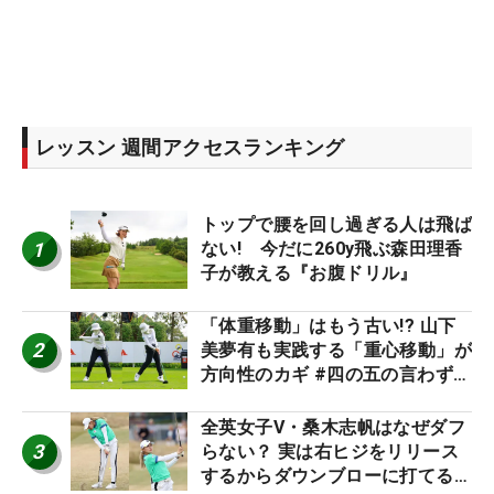
レッスン 週間アクセスランキング
トップで腰を回し過ぎる人は飛ば
1
ない! 今だに260y飛ぶ森田理香
子が教える『お腹ドリル』
「体重移動」はもう古い!? 山下
2
美夢有も実践する「重心移動」が
方向性のカギ #四の五の言わず振
り氣れ
全英女子V・桑木志帆はなぜダフ
3
らない？ 実は右ヒジをリリース
するからダウンブローに打てる #