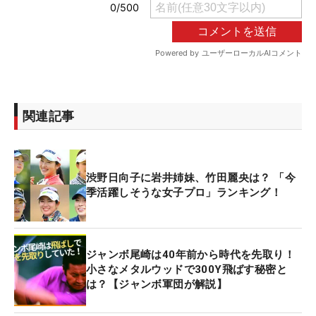
関連記事
渋野日向子に岩井姉妹、竹田麗央は？ 「今
季活躍しそうな女子プロ」ランキング！
ジャンボ尾崎は40年前から時代を先取り！
小さなメタルウッドで300Y飛ばす秘密と
は？【ジャンボ軍団が解説】