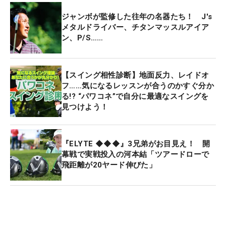
ジャンボが監修した往年の名器たち！ J's
メタルドライバー、チタンマッスルアイア
ン、P/S……
【スイング相性診断】地面反力、レイドオ
フ……気になるレッスンが合うのかすぐ分か
る!? “パワコネ”で自分に最適なスイングを
見つけよう！
『ELYTE ◆◆◆』3兄弟がお目見え！ 開
幕戦で実戦投入の河本結「ツアードローで
飛距離が20ヤード伸びた」