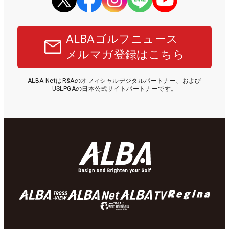
ALBAゴルフニュース
メルマガ登録はこちら
ALBA NetはR&Aのオフィシャルデジタルパートナー、および
USLPGAの日本公式サイトパートナーです。