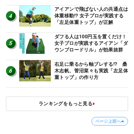
優勝者のスイング
アイアンで飛ばない人の共通点は
4
体重移動!? 女子プロが実践する
「左足体重トップ」が正解
ダフる人は100円玉を置くだけ！
5
女子プロが実践するアイアン「ダ
ウンブロードリル」が効果抜群
右足に乗るから軸ブレする!? 桑
6
木志帆、菅沼菜々も実践「左足体
重トップ」の作り方
ランキングをもっと見る
ページ上部へ