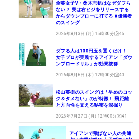
全英女子V・桑木志帆はなぜダフら
ない？ 実は右ヒジをリリースする
からダウンブローに打てる #優勝者
のスイング
2026年8月3日 (月) 15時30分
45
ダフる人は100円玉を置くだけ！
女子プロが実践するアイアン「ダウ
ンブロードリル」が効果抜群
2026年8月6日 (木) 12時00分
40
松山英樹のスイングは「早めのコッ
ク＆タメない」のが特徴！ 飛距離
と方向性を支える秘密を深掘り
2026年7月27日 (月) 12時00分
41
アイアンで飛ばない人の共通