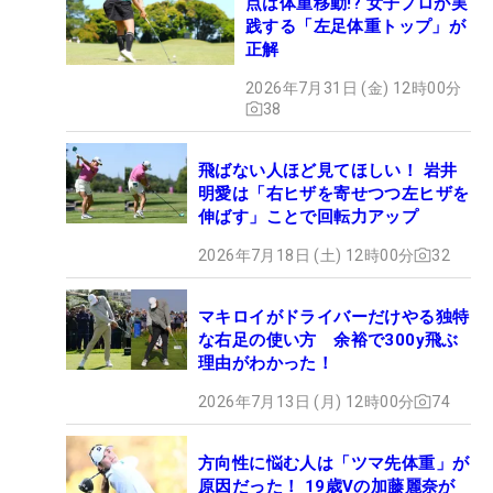
点は体重移動!? 女子プロが実
践する「左足体重トップ」が
正解
2026年7月31日 (金) 12時00分
38
飛ばない人ほど見てほしい！ 岩井
明愛は「右ヒザを寄せつつ左ヒザを
伸ばす」ことで回転力アップ
2026年7月18日 (土) 12時00分
32
マキロイがドライバーだけやる独特
な右足の使い方 余裕で300y飛ぶ
理由がわかった！
2026年7月13日 (月) 12時00分
74
方向性に悩む人は「ツマ先体重」が
原因だった！ 19歳Vの加藤麗奈が