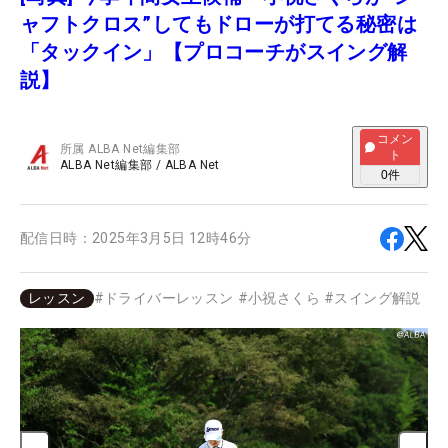
ャフトクロス”してもドローが打てる秘密は
「タックイン」【プロコーチがスイング解
説】
コメン
所属
ALBA Net編集部
ト
ALBA Net編集部
/
ALBA Net
0
件
配信日時：
2025年3月5日 12時46分
レッスン
#
ドライバーレッスン
#
小祝さくら
#
スイング解説