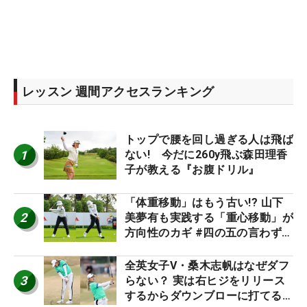
レッスン 週間アクセスランキング
トップで腰を回し過ぎる人は飛ば
1
ない! 今だに260y飛ぶ森田理香
子が教える『お腹ドリル』
「体重移動」はもう古い!? 山下
2
美夢有も実践する「重心移動」が
方向性のカギ #四の五の言わず振
り氣れ
全英女子V・桑木志帆はなぜダフ
3
らない？ 実は右ヒジをリリース
するからダウンブローに打てる #