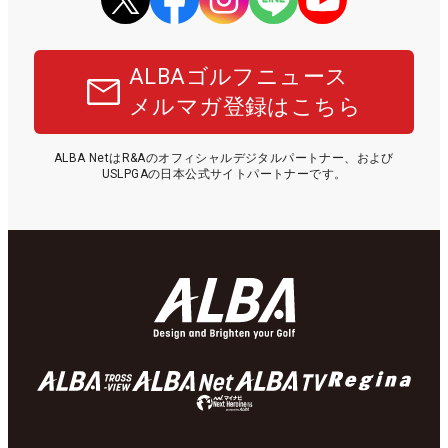
ALBAゴルフニュース
メルマガ登録はこちら
ALBA NetはR&Aのオフィシャルデジタルパートナー、および
USLPGAの日本公式サイトパートナーです。