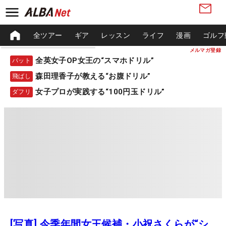
全ツアー
ギア
レッスン
ライフ
漫画
ゴルフ
メルマガ登録
全英女子OP女王の“スマホドリル”
パット
森田理香子が教える“お腹ドリル”
飛ばし
女子プロが実践する“100円玉ドリル”
ダフリ
[写真] 今季年間女王候補・小祝さくらが“シ