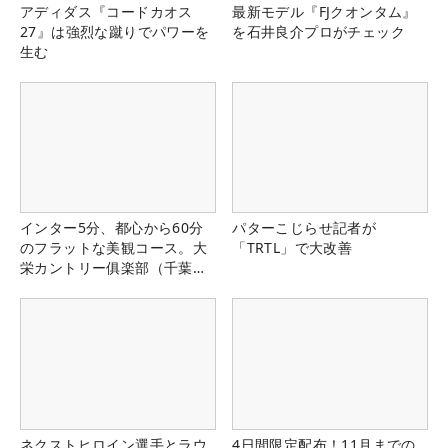
アディダス『コードカオス
最新モデル『FJクオンタム』
27』は強烈な蹴りでパワーを
を石井良介プロがチェック
生む
インター5分、都心から60分
パターこじらせ記者が
のフラットな美観コース。大
「TRTL」で大改善
栄カントリー俱楽部（千葉
県）
ネクストヒロイン選手とラウ
4日間限定配布！11月までの