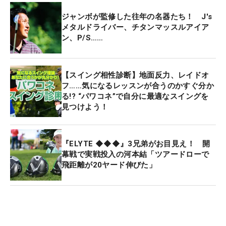
ジャンボが監修した往年の名器たち！ J's
メタルドライバー、チタンマッスルアイア
ン、P/S……
【スイング相性診断】地面反力、レイドオ
フ……気になるレッスンが合うのかすぐ分か
る!? “パワコネ”で自分に最適なスイングを
見つけよう！
『ELYTE ◆◆◆』3兄弟がお目見え！ 開
幕戦で実戦投入の河本結「ツアードローで
飛距離が20ヤード伸びた」