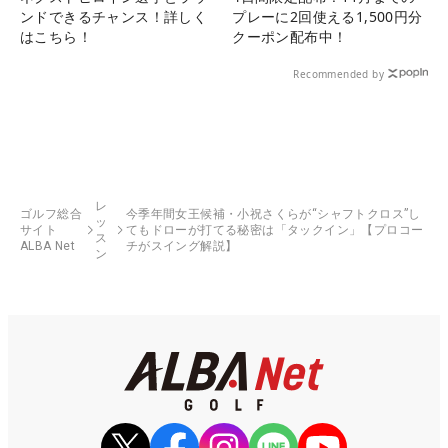
ンドできるチャンス！詳しく
プレーに2回使える1,500円分
はこちら！
クーポン配布中！
Recommended by
レ
ゴルフ総合
今季年間女王候補・小祝さくらが“シャフトクロス”し
ッ
サイト
てもドローが打てる秘密は「タックイン」【プロコー
ス
ALBA Net
チがスイング解説】
ン