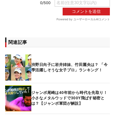
関連記事
渋野日向子に岩井姉妹、竹田麗央は？ 「今
季活躍しそうな女子プロ」ランキング！
ジャンボ尾崎は40年前から時代を先取り！
小さなメタルウッドで300Y飛ばす秘密と
は？【ジャンボ軍団が解説】