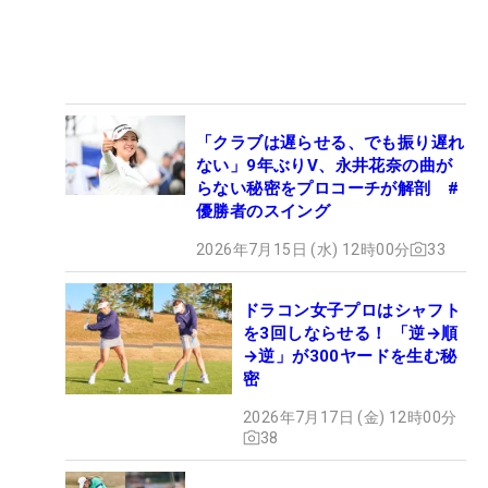
「クラブは遅らせる、でも振り遅れ
ない」9年ぶりV、永井花奈の曲が
らない秘密をプロコーチが解剖 #
優勝者のスイング
2026年7月15日 (水) 12時00分
33
ドラコン女子プロはシャフト
を3回しならせる！ 「逆→順
→逆」が300ヤードを生む秘
密
2026年7月17日 (金) 12時00分
38