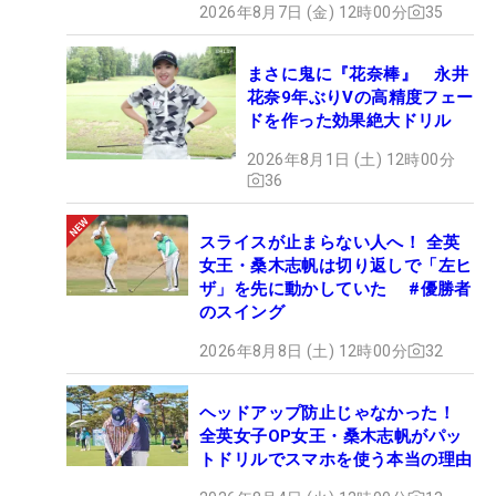
2026年8月7日 (金) 12時00分
35
まさに鬼に『花奈棒』 永井
花奈9年ぶりVの高精度フェー
ドを作った効果絶大ドリル
2026年8月1日 (土) 12時00分
36
スライスが止まらない人へ！ 全英
女王・桑木志帆は切り返しで「左ヒ
ザ」を先に動かしていた #優勝者
のスイング
2026年8月8日 (土) 12時00分
32
ヘッドアップ防止じゃなかった！
全英女子OP女王・桑木志帆がパッ
トドリルでスマホを使う本当の理由