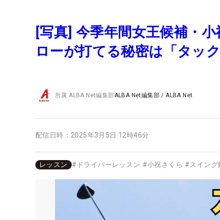
[写真] 今季年間女王候補・
ローが打てる秘密は「タッ
所属
ALBA Net編集部
ALBA Net編集部
/
ALBA Net
配信日時：
2025年3月5日 12時46分
レッスン
#
ドライバーレッスン
#
小祝さくら
#
スイング