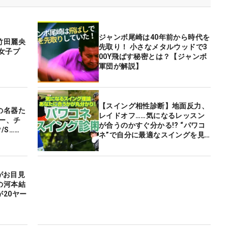
ジャンボ尾崎は40年前から時代を
竹田麗央
先取り！ 小さなメタルウッドで3
女子プ
00Y飛ばす秘密とは？【ジャンボ
軍団が解説】
【スイング相性診断】地面反力、
の名器た
レイドオフ……気になるレッスン
バー、チ
が合うのかすぐ分かる!? “パワコ
/S……
ネ”で自分に最適なスイングを見
つけよう！
弟がお目見
の河本結
20ヤー