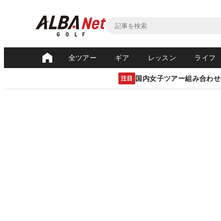
全ツアー
ギア
レッスン
ライフ
国内女子ツアー組み合わせ
注目