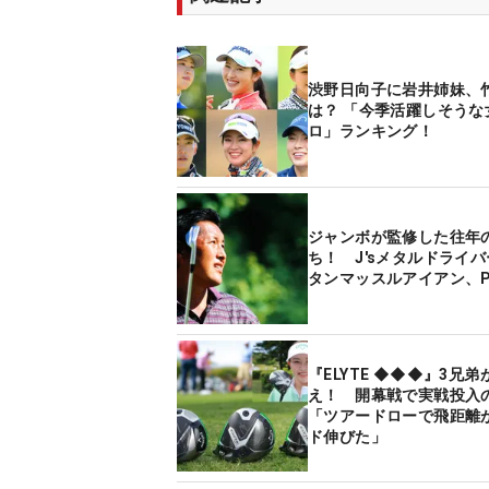
渋野日向子に岩井姉妹、
は？ 「今季活躍しそうな
ロ」ランキング！
ジャンボが監修した往年
ち！ J'sメタルドライ
タンマッスルアイアン、P
『ELYTE ◆◆◆』3兄
え！ 開幕戦で実戦投入
「ツアードローで飛距離が
ド伸びた」