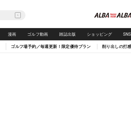
漫画
ゴルフ動画
雑誌出版
ショッピング
SN
ゴルフ場予約／毎週更新！限定優待プラン
削り出しの打