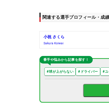
関連する選手プロフィール・成
小祝 さくら
Sakura Koiwai
番手や悩みから記事を探す！
#
球が上がらない
#
ドライバー
#
ユ