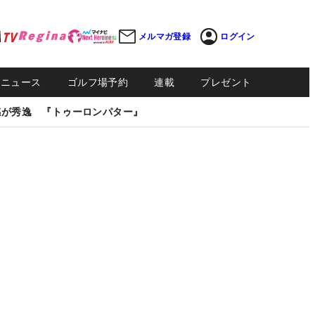
メルマガ登録
ログイン
Sニュース
ゴルフ場予約
連載
プレゼント
感が秀逸 『トゥーロンパター』