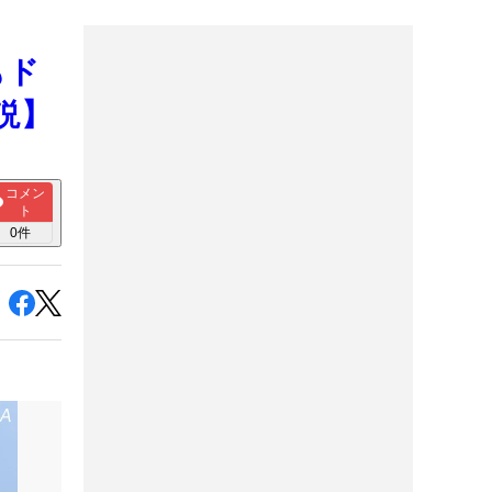
もド
説】
コメン
ト
0
件