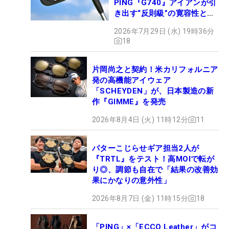
PING『G740』アイアンが引
き出す“反則級”の寛容性と飛
びは本当だった！
2026年7月29日 (水) 19時36分
18
片岡尚之と契約！米カリフォルニア
発の高機能アイウェア
「SCHEYDEN」が、日本製造の新
作『GIMME』を発売
2026年8月4日 (火) 11時12分
11
パターこじらせギア担当2人が
『TRTL』をテスト！高MOIで転が
り◎、調節も自在で「結果の改善効
果にかなりの意外性」
2026年8月7日 (金) 11時15分
18
「PING」×「ECCO Leather」がコ