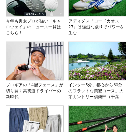
今年も男女プロが強い「キャ
アディダス『コードカオス
ロウェイ」のニュース一覧は
27』は強烈な蹴りでパワーを
こちら！
生む
プロギアの「4層フェース」が
インター5分、都心から60分
切り開く高初速ドライバーの
のフラットな美観コース。大
新時代
栄カントリー俱楽部（千葉
県）