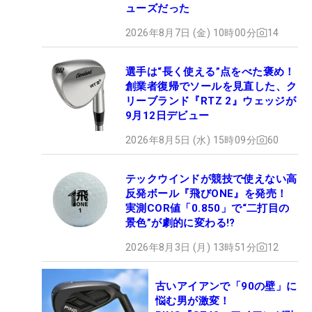
ューズだった
2026年8月7日 (金) 10時00分
14
選手は“長く使える”点をべた褒め！
創業者復帰でソールを見直した、ク
リーブランド『RTZ 2』ウェッジが
9月12日デビュー
2026年8月5日 (水) 15時09分
60
テックウインドが競技で使えない高
反発ボール『飛びONE』を発売！
実測COR値「0.850」で“二打目の
景色”が劇的に変わる!?
2026年8月3日 (月) 13時51分
12
古いアイアンで「90の壁」に
悩む男が激変！