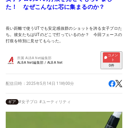
た！ なぜこんなに芯に集まるのか？
長い距離で使うUTでも安定感抜群のショットを誇る女子プロた
ち。彼女たちはUTのどこで打っているのか？ 今回フェースの
打痕を特別に見せてもらった。
コメン
所属
ALBA Net編集部
ト
ALBA Net編集部
/
ALBA Net
0
件
配信日時：
2025年5月14日 11時00分
ギア
#
女子プロ
#
ユーティリティ