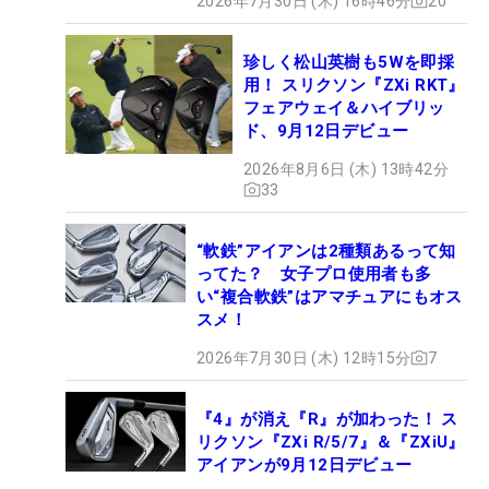
2026年7月30日 (木) 16時46分
20
珍しく松山英樹も5Wを即採
用！ スリクソン『ZXi RKT』
フェアウェイ＆ハイブリッ
ド、9月12日デビュー
2026年8月6日 (木) 13時42分
33
“軟鉄”アイアンは2種類あるって知
ってた？ 女子プロ使用者も多
い“複合軟鉄”はアマチュアにもオス
スメ！
2026年7月30日 (木) 12時15分
7
『4』が消え『R』が加わった！ ス
リクソン『ZXi R/5/7』＆『ZXiU』
アイアンが9月12日デビュー