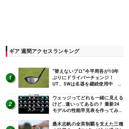
ギア 週間アクセスランキング
“替えないプロ”今平周吾が10年
1
ぶりにドライバーチェンジ！
UT、5Wは名器を継続使用中 #
男子プロセッティング
ウェッジってどれも一緒に見える
2
けど…違いってあるの？ 最新24
モデルの性能早見表を作ってみ
た #ギアカタログ2026
桑木志帆の全英制覇を支えた三種