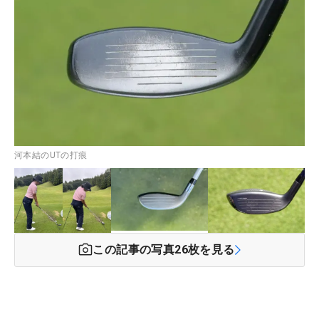
河本結のUTの打痕
この記事の写真
26
枚を見る