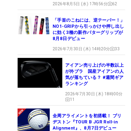
2026年8月5日 (水) 17時56分
62
「手首のこねには、逆テーパー！」
NO1-GRIPから引っかけや押し出し
に効く3種の新作パターグリップが
8月8日デビュー
2026年7月30日 (木) 14時20分
33
アイアン売り上げの半数以上
が外ブラ 国産アイアンの人
気が落ちている？ #週間ギア
ランキング
2026年7月30日 (木) 18時00分
11
全周アライメントを初搭載！ ブリ
ヂストン『TOUR B JGR Roll-in
Alignment』、8月7日デビュー