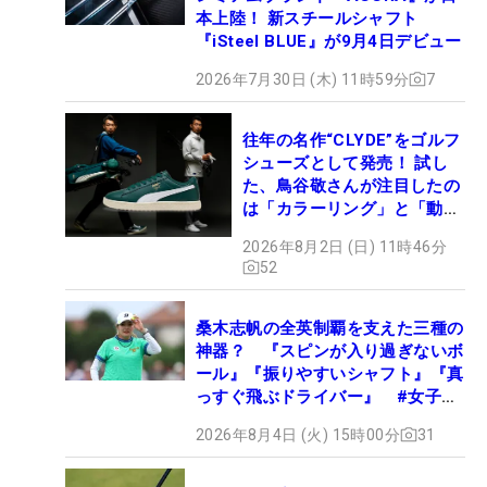
本上陸！ 新スチールシャフト
『iSteel BLUE』が9月4日デビュー
2026年7月30日 (木) 11時59分
7
往年の名作“CLYDE”をゴルフ
シューズとして発売！ 試し
た、鳥谷敬さんが注目したの
は「カラーリング」と「動き
やすさ」
2026年8月2日 (日) 11時46分
52
桑木志帆の全英制覇を支えた三種の
神器？ 『スピンが入り過ぎないボ
ール』『振りやすいシャフト』『真
っすぐ飛ぶドライバー』 #女子プ
ロセッティング
2026年8月4日 (火) 15時00分
31