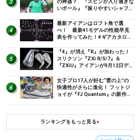
3
の神器？ 『スピンが入り過ぎな
いボール』『振りやすいシャフ
ト』『真っすぐ飛ぶドライバ
ー』 #女子プロセッティング
最新アイアンはロフト角で選
4
べ！ 最新41モデルの性能早見
表を作ってみた！#ギアカタログ
2026
『4』が消え『R』が加わった！
5
スリクソン『ZXi R/5/7』＆
『ZXiU』アイアンが9月12日デ
ビュー
女子プロ17人が好む“雲の上”の
6
快適性がさらに進化！ フットジ
ョイが『FJ Quantum』の新作を
発表、8月7日デビュー
ランキングをもっと見る