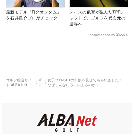
最新モデル『FJクオンタム』
スイスの叡智が生んだTPTシ
を石井良介プロがチェック
ャフトで、ゴルフを異次元の
世界へ
Recommended by
ゴルフ総合サイ
ギ
女子プロのUTの打痕を見せてもらいました！
ト ALBA Net
ア
なぜこんなに芯に集まるのか？