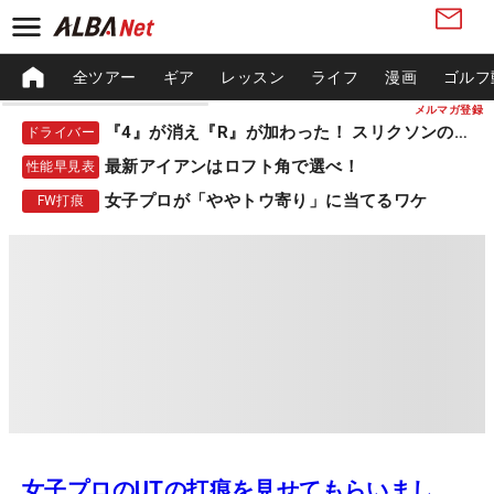
全ツアー
ギア
レッスン
ライフ
漫画
ゴルフ
メルマガ登録
『4』が消え『R』が加わった！ スリクソンの新作
ドライバー
最新アイアンはロフト角で選べ！
性能早見表
女子プロが「ややトウ寄り」に当てるワケ
FW打痕
女子プロのUTの打痕を見せてもらいまし