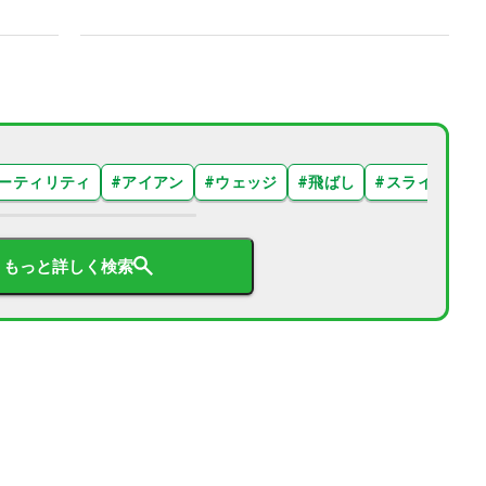
ーティリティ
#
アイアン
#
ウェッジ
#
飛ばし
#
スライス
#
もっと詳しく検索