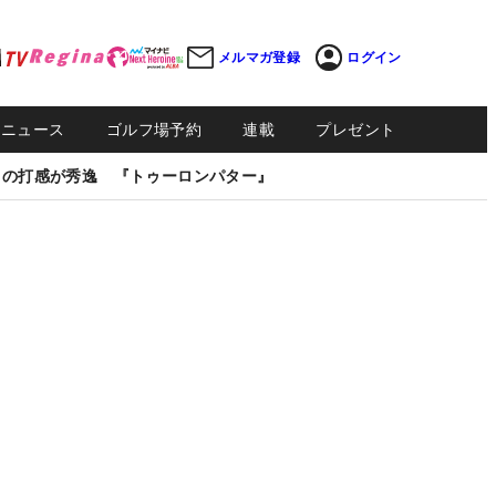
メルマガ登録
ログイン
Sニュース
ゴルフ場予約
連載
プレゼント
しの打感が秀逸 『トゥーロンパター』