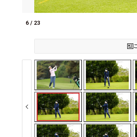
6
/
23