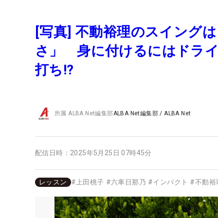
[写真] 不動裕理のスイング
さ」 身に付けるにはドライ
打ち!?
所属
ALBA Net編集部
ALBA Net編集部
/
ALBA Net
配信日時：
2025年5月25日 07時45分
レッスン
#
上田桃子
#
六車日那乃
#
インパクト
#
不動裕