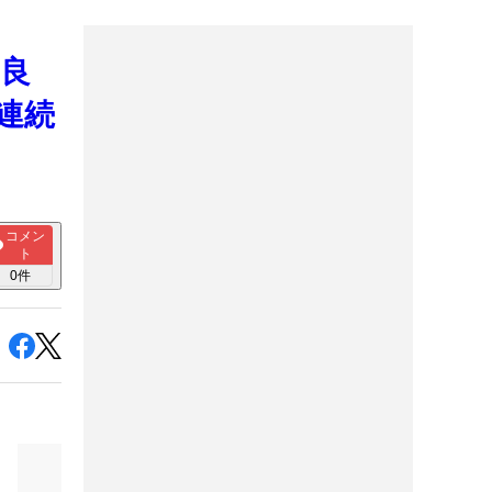
の良
連続
コメン
ト
0
件