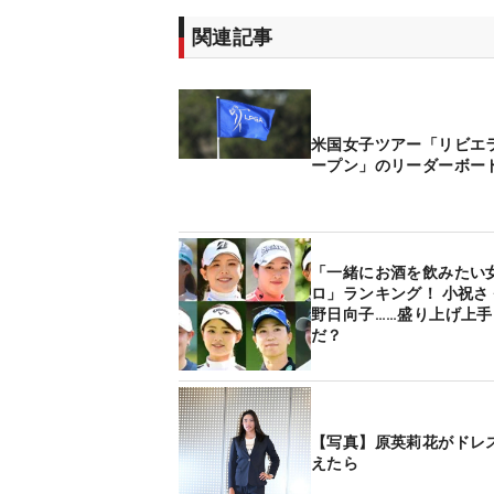
関連記事
米国女子ツアー「リビエ
ープン」のリーダーボー
「一緒にお酒を飲みたい
ロ」ランキング！ 小祝さ
野日向子……盛り上げ上手
だ？
【写真】原英莉花がドレ
えたら