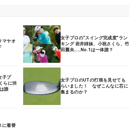
女子プロの“スイング完成度”ラン
ラマヤオ
キング 岩井姉妹、小祝さくら、竹
ド
田麗央……No.1は一体誰？
女子プ
女子プロのUTの打痕を見せても
くらに渋
らいました！ なぜこんなに芯に
は誰
集まるのか？
スに着替