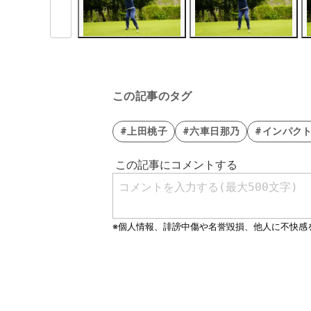
この記事のタグ
#上田桃子
#六車日那乃
#インパク