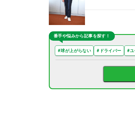
番手や悩みから記事を探す！
#
球が上がらない
#
ドライバー
#
ユ