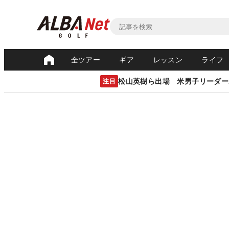
全ツアー
ギア
レッスン
ライフ
松山英樹ら出場 米男子リーダー
注目