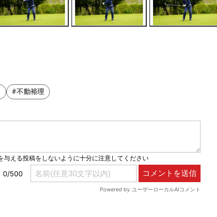
ト
#不動裕理