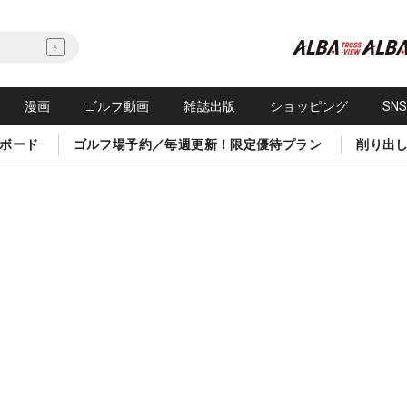
漫画
ゴルフ動画
雑誌出版
ショッピング
SN
ボード
ゴルフ場予約／毎週更新！限定優待プラン
削り出