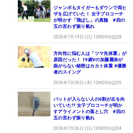
ジャンボもタイガーもダウンで両ヒ
ザを広げていた！ 女子プロコーチ
が明かす「飛ばし」の真髄 #四の
五の言わず振り氣れ
2026年7月19日 (日) 12時00分
28
方向性に悩む人は「ツマ先体重」が
原因だった！ 19歳Vの加藤麗奈が
曲がらない秘密はカカト体重 #優勝
者のスイング
2026年7月30日 (木) 12時00分
35
パットが入らない人の6割が左を向
いていた!? 女子プロコーチが明か
すアライメントの落とし穴 #四の
五の言わず振り氣れ
2026年7月26日 (日) 12時00分
34