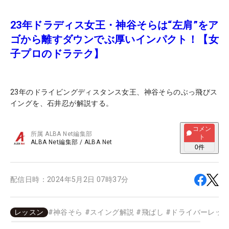
23年ドラディス女王・神谷そらは“左肩”をア
ゴから離すダウンでぶ厚いインパクト！【女
子プロのドラテク】
23年のドライビングディスタンス女王、神谷そらのぶっ飛びス
イングを、石井忍が解説する。
コメン
所属
ALBA Net編集部
ト
ALBA Net編集部
/
ALBA Net
0
件
配信日時：
2024年5月2日 07時37分
レッスン
#
神谷そら
#
スイング解説
#
飛ばし
#
ドライバーレッ