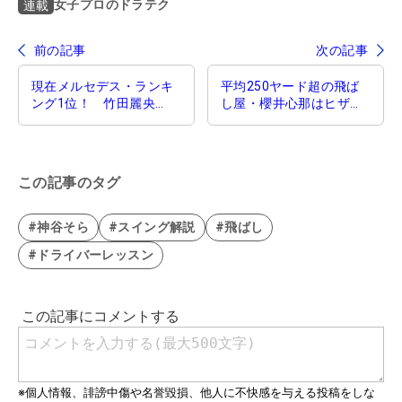
女子プロのドラテク
連載
前の記事
次の記事
現在メルセデス・ランキ
平均250ヤード超の飛ば
ング1位！ 竹田麗央
し屋・櫻井心那はヒザを
は“左腕”をしなやかに使
上下に動かして前傾キー
って回転スピードを上げ
プ！【女子プロのドラテ
る【女子プロのドラテ
ク】
ク】
この記事のタグ
#神谷そら
#スイング解説
#飛ばし
#ドライバーレッスン