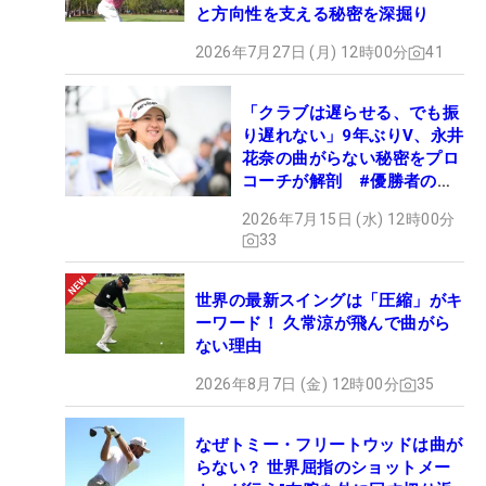
と方向性を支える秘密を深掘り
2026年7月27日 (月) 12時00分
41
「クラブは遅らせる、でも振
り遅れない」9年ぶりV、永井
花奈の曲がらない秘密をプロ
コーチが解剖 #優勝者のス
イング
2026年7月15日 (水) 12時00分
33
世界の最新スイングは「圧縮」がキ
ーワード！ 久常涼が飛んで曲がら
ない理由
2026年8月7日 (金) 12時00分
35
なぜトミー・フリートウッドは曲が
らない？ 世界屈指のショットメー