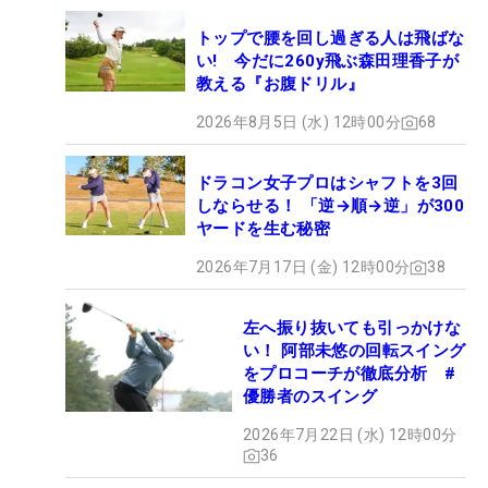
トップで腰を回し過ぎる人は飛ばな
い! 今だに260y飛ぶ森田理香子が
教える『お腹ドリル』
2026年8月5日 (水) 12時00分
68
ドラコン女子プロはシャフトを3回
しならせる！ 「逆→順→逆」が300
ヤードを生む秘密
2026年7月17日 (金) 12時00分
38
左へ振り抜いても引っかけな
い！ 阿部未悠の回転スイング
をプロコーチが徹底分析 #
優勝者のスイング
2026年7月22日 (水) 12時00分
36