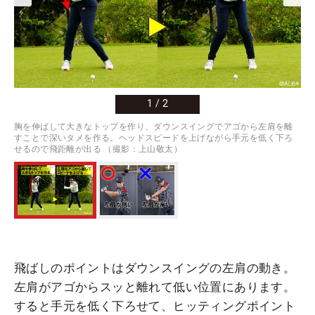
1
/
2
胸を伸ばして大きなトップを作り、ダウンスイングでアゴから左肩を離
すことで深いタメを作る。ヘッドスピードを上げながら手元を低く下ろ
せるので飛距離が出る （撮影：上山敬太）
飛ばしのポイントはダウンスイングの左肩の動き。
左肩がアゴからスッと離れて低い位置にあります。
すると手元を低く下ろせて、ヒッティングポイント