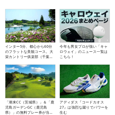
インター5分、都心から60分
今年も男女プロが強い「キャ
のフラットな美観コース。大
ロウェイ」のニュース一覧は
栄カントリー俱楽部（千葉
こちら！
県）
「潮来CC（茨城県）」＆「鹿
アディダス『コードカオス
児島ガーデンGC（鹿児島
27』は強烈な蹴りでパワーを
県）」の無料プレー券が当た
生む