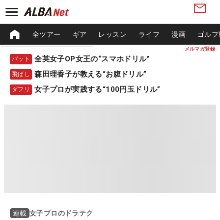
全ツアー
ギア
レッスン
ライフ
漫画
ゴルフ
メルマガ登録
全英女子OP女王の“スマホドリル”
パット
森田理香子が教える“お腹ドリル”
飛ばし
女子プロが実践する“100円玉ドリル”
ダフリ
女子プロのドラテク
連載