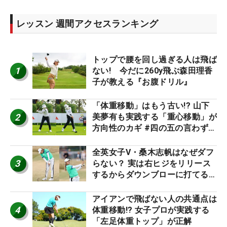
レッスン 週間アクセスランキング
トップで腰を回し過ぎる人は飛ば
1
ない! 今だに260y飛ぶ森田理香
子が教える『お腹ドリル』
「体重移動」はもう古い!? 山下
2
美夢有も実践する「重心移動」が
方向性のカギ #四の五の言わず振
り氣れ
全英女子V・桑木志帆はなぜダフ
3
らない？ 実は右ヒジをリリース
するからダウンブローに打てる #
優勝者のスイング
アイアンで飛ばない人の共通点は
4
体重移動!? 女子プロが実践する
「左足体重トップ」が正解