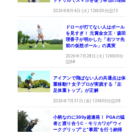
トドリルでスマホを使う本当の理由
2026年8月4日 (火) 12時00分
13
ドローが打てない人はボール
を見すぎ！ 元賞金女王・森田
理香子が明かした「右ツマ先
前の仮想ボール」の真実
2026年7月28日 (火) 12時00分
68
アイアンで飛ばない人の共通点は体
重移動!? 女子プロが実践する「左
足体重トップ」が正解
2026年7月31日 (金) 12時00分
38
小柄なのに300y超連発！ PGAの猛
者と渡り合うC・モリカワが“ウィ
ークグリップ”と”掌屈”を行う納得