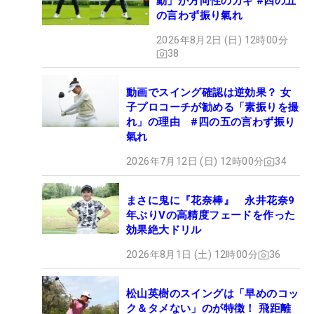
動」が方向性のカギ #四の五
の言わず振り氣れ
2026年8月2日 (日) 12時00分
38
動画でスイング確認は逆効果？ 女
子プロコーチが勧める「素振りを撮
れ」の理由 #四の五の言わず振り
氣れ
2026年7月12日 (日) 12時00分
34
まさに鬼に『花奈棒』 永井花奈9
年ぶりVの高精度フェードを作った
効果絶大ドリル
2026年8月1日 (土) 12時00分
36
松山英樹のスイングは「早めのコッ
ク＆タメない」のが特徴！ 飛距離