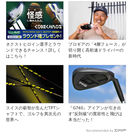
ネクストヒロイン選手とラウ
プロギアの「4層フェース」が
ンドできるチャンス！詳しく
切り開く高初速ドライバーの
はこちら！
新時代
スイスの叡智が生んだTPTシ
『G740』アイアンが引き出
ャフトで、ゴルフを異次元の
す“反則級”の寛容性と飛びは
世界へ
本当だった！
Recommended by