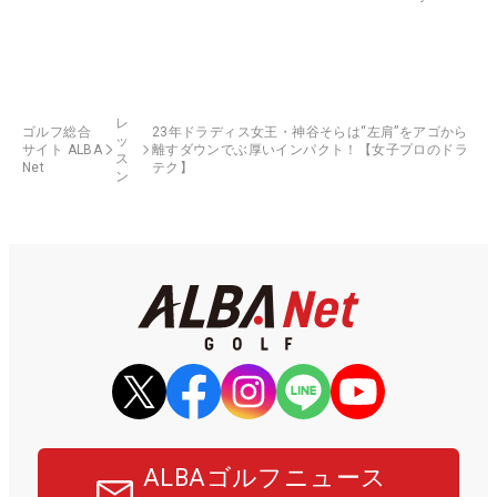
レ
ゴルフ総合
23年ドラディス女王・神谷そらは“左肩”をアゴから
ッ
サイト ALBA
離すダウンでぶ厚いインパクト！【女子プロのドラ
ス
Net
テク】
ン
ALBAゴルフニュース