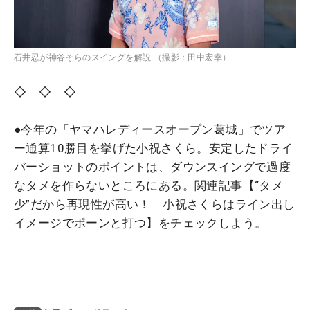
石井忍が神谷そらのスイングを解説 （撮影：田中宏幸）
◇ ◇ ◇
●今年の「ヤマハレディースオープン葛城」でツア
ー通算10勝目を挙げた小祝さくら。安定したドライ
バーショットのポイントは、ダウンスイングで過度
なタメを作らないところにある。関連記事【“タメ
少”だから再現性が高い！ 小祝さくらはライン出し
イメージでポーンと打つ】をチェックしよう。