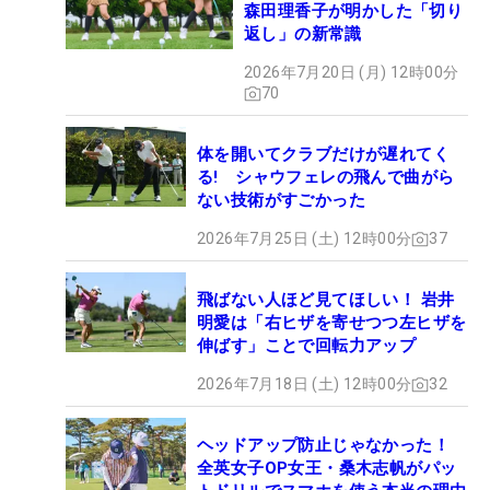
森田理香子が明かした「切り
返し」の新常識
2026年7月20日 (月) 12時00分
70
体を開いてクラブだけが遅れてく
る! シャウフェレの飛んで曲がら
ない技術がすごかった
2026年7月25日 (土) 12時00分
37
飛ばない人ほど見てほしい！ 岩井
明愛は「右ヒザを寄せつつ左ヒザを
伸ばす」ことで回転力アップ
2026年7月18日 (土) 12時00分
32
ヘッドアップ防止じゃなかった！
全英女子OP女王・桑木志帆がパッ