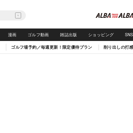
漫画
ゴルフ動画
雑誌出版
ショッピング
SN
ゴルフ場予約／毎週更新！限定優待プラン
削り出しの打