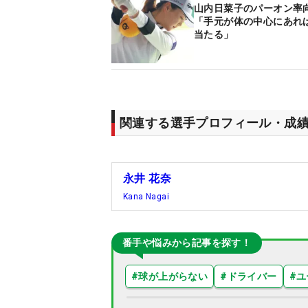
山内日菜子のパーオン率
「手元が体の中心にあれば
当たる」
関連する選手プロフィール・成
永井 花奈
Kana Nagai
番手や悩みから記事を探す！
#
球が上がらない
#
ドライバー
#
ユ