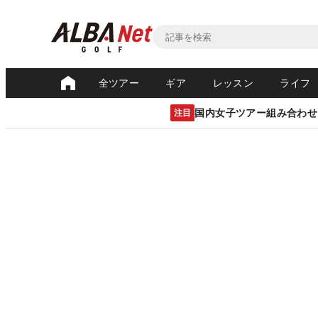
全ツアー
ギア
レッスン
ライフ
国内女子ツアー組み合わせ
注目