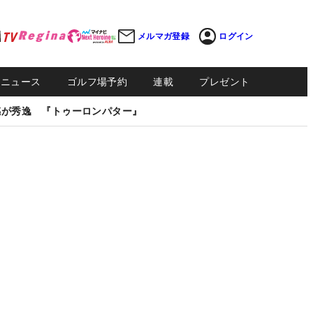
メルマガ登録
ログイン
Sニュース
ゴルフ場予約
連載
プレゼント
感が秀逸 『トゥーロンパター』