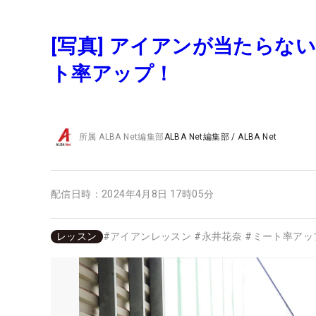
[写真] アイアンが当たら
ト率アップ！
所属
ALBA Net編集部
ALBA Net編集部
/
ALBA Net
配信日時：
2024年4月8日 17時05分
レッスン
#
アイアンレッスン
#
永井花奈
#
ミート率アッ