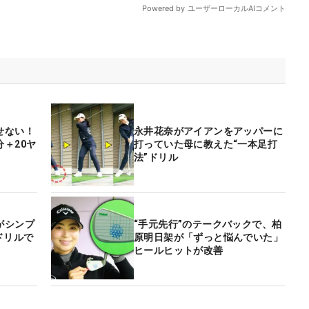
せない！
永井花奈がアイアンをアッパーに
＋20ヤ
打っていた母に教えた“一本足打
法”ドリル
がシンプ
“手元先行”のテークバックで、柏
ドリルで
原明日架が「ずっと悩んでいた」
ヒールヒットが改善