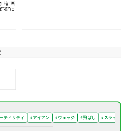
向上計画
“芯”に
績
ーティリティ
#
アイアン
#
ウェッジ
#
飛ばし
#
スライス
#