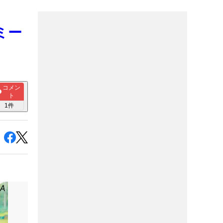
ミー
コメン
ト
1
件