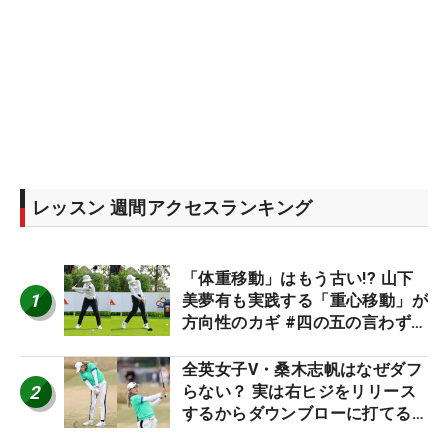
レッスン 週間アクセスランキング
「体重移動」はもう古い!? 山下
1
美夢有も実践する「重心移動」が
方向性のカギ #四の五の言わず振
り氣れ
全英女子V・桑木志帆はなぜダフ
2
らない？ 実は右ヒジをリリース
するからダウンブローに打てる #
優勝者のスイング