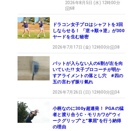
2026年8月5日 (水) 12時00分
68
ドラコン女子プロはシャフトを3回
しならせる！ 「逆→順→逆」が300
ヤードを生む秘密
2026年7月17日 (金) 12時00分
38
パットが入らない人の6割が左を向
いていた!? 女子プロコーチが明か
すアライメントの落とし穴 #四の
五の言わず振り氣れ
2026年7月26日 (日) 12時00分
34
小柄なのに300y超連発！ PGAの猛
者と渡り合うC・モリカワが“ウィ
ークグリップ”と”掌屈”を行う納得
の理由