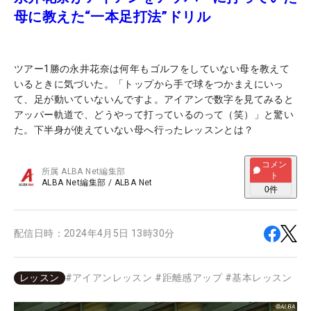
母に教えた“一本足打法”ドリル
ツアー1勝の永井花奈は何年もゴルフをしていない母を教えて
いるときに気づいた。「トップから手で球をつかまえにいっ
て、足が動いていないんですよ。アイアンで数字を見てみると
アッパー軌道で、どうやって打っているのって（笑）」と驚い
た。下半身が使えていない母へ行ったレッスンとは？
コメン
所属
ALBA Net編集部
ト
ALBA Net編集部
/
ALBA Net
0
件
配信日時：
2024年4月5日 13時30分
レッスン
#
アイアンレッスン
#
距離感アップ
#
基本レッスン