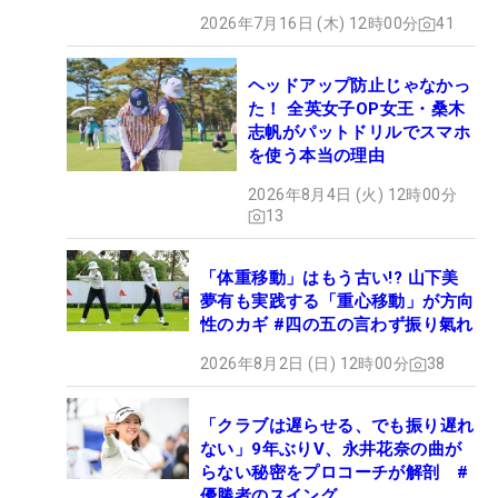
2026年7月16日 (木) 12時00分
41
ヘッドアップ防止じゃなかっ
た！ 全英女子OP女王・桑木
志帆がパットドリルでスマホ
を使う本当の理由
2026年8月4日 (火) 12時00分
13
「体重移動」はもう古い!? 山下美
夢有も実践する「重心移動」が方向
性のカギ #四の五の言わず振り氣れ
2026年8月2日 (日) 12時00分
38
「クラブは遅らせる、でも振り遅れ
ない」9年ぶりV、永井花奈の曲が
らない秘密をプロコーチが解剖 #
優勝者のスイング