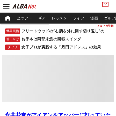
全ツアー
ギア
レッスン
ライフ
漫画
ゴルフ
メルマガ登録
フリートウッドの”右腕を外に回す切り返し”の秘密
世界屈指
お手本は阿部未悠の回転スイング
引っかけ
女子プロが実践する「丹田アドレス」の効果
ダフリ
永井花奈がアイアンをアッパーに打っていた