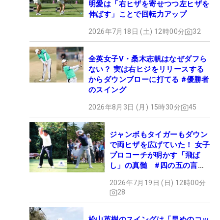
明愛は「右ヒザを寄せつつ左ヒザを
伸ばす」ことで回転力アップ
2026年7月18日 (土) 12時00分
32
全英女子V・桑木志帆はなぜダフら
ない？ 実は右ヒジをリリースする
からダウンブローに打てる #優勝者
のスイング
2026年8月3日 (月) 15時30分
45
ジャンボもタイガーもダウン
で両ヒザを広げていた！ 女子
プロコーチが明かす「飛ば
し」の真髄 #四の五の言わ
ず振り氣れ
2026年7月19日 (日) 12時00分
28
松山英樹のスイングは「早めのコッ