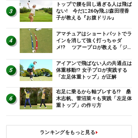
トップで腰を回し過ぎる人は飛ば
3
ない! 今だに260y飛ぶ森田理香
子が教える『お腹ドリル』
アマチュアはショートパットでラ
4
インを消して強く打っちゃダ
メ!? ツアープロが教える「ジ
ャストタッチ」なら3パットが激
減するワケ
アイアンで飛ばない人の共通点は
5
体重移動!? 女子プロが実践する
「左足体重トップ」が正解
右足に乗るから軸ブレする!? 桑
6
木志帆、菅沼菜々も実践「左足体
重トップ」の作り方
ランキングをもっと見る