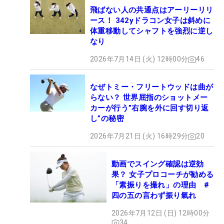
飛ばない人の共通点はアーリーリリ
ース！ 342yドラコン女子は斜めに
体重移動してシャフトを強烈に逆し
なり
2026年7月14日 (火) 12時00分
46
なぜトミー・フリートウッドは曲が
らない？ 世界屈指のショットメー
カーが行う”右腕を外に回す切り返
し”の秘密
2026年7月21日 (火) 16時29分
20
動画でスイング確認は逆効
果？ 女子プロコーチが勧める
「素振りを撮れ」の理由 #
四の五の言わず振り氣れ
2026年7月12日 (日) 12時00分
34