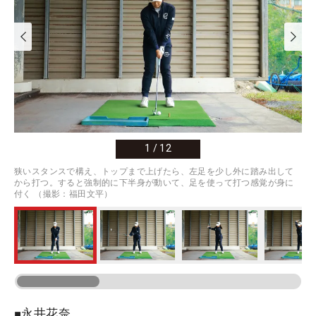
1
/
12
狭いスタンスで構え、トップまで上げたら、左足を少し外に踏み出して
から打つ。すると強制的に下半身が動いて、足を使って打つ感覚が身に
付く （撮影：福田文平）
■永井花奈