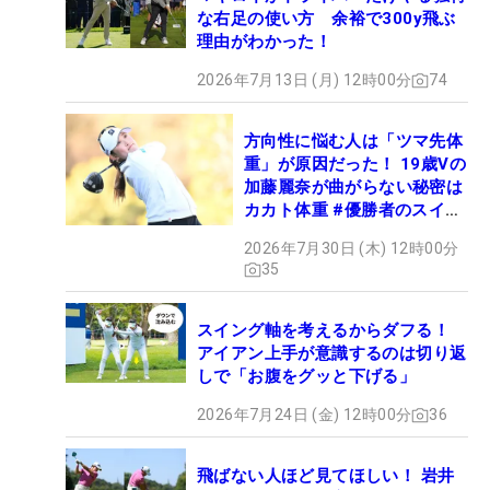
な右足の使い方 余裕で300y飛ぶ
理由がわかった！
2026年7月13日 (月) 12時00分
74
方向性に悩む人は「ツマ先体
重」が原因だった！ 19歳Vの
加藤麗奈が曲がらない秘密は
カカト体重 #優勝者のスイン
グ
2026年7月30日 (木) 12時00分
35
スイング軸を考えるからダフる！
アイアン上手が意識するのは切り返
しで「お腹をグッと下げる」
2026年7月24日 (金) 12時00分
36
飛ばない人ほど見てほしい！ 岩井