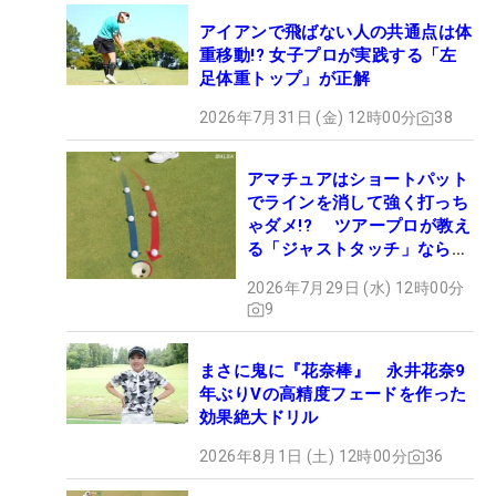
アイアンで飛ばない人の共通点は体
重移動!? 女子プロが実践する「左
足体重トップ」が正解
2026年7月31日 (金) 12時00分
38
アマチュアはショートパット
でラインを消して強く打っち
ゃダメ!? ツアープロが教え
る「ジャストタッチ」なら3
パットが激減するワケ
2026年7月29日 (水) 12時00分
9
まさに鬼に『花奈棒』 永井花奈9
年ぶりVの高精度フェードを作った
効果絶大ドリル
2026年8月1日 (土) 12時00分
36