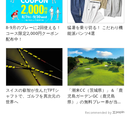
8-9月のプレーに2回使える！
猛暑を乗り切る！ こだわり機
コース限定2,000円クーポン
能派パンツ4選
配布中！
スイスの叡智が生んだTPTシ
「潮来CC（茨城県）」＆「鹿
ャフトで、ゴルフを異次元の
児島ガーデンGC（鹿児島
世界へ
県）」の無料プレー券が当た
る！！
Recommended by