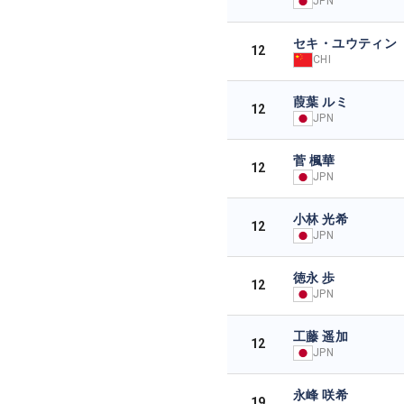
JPN
セキ・ユウティン
12
CHI
葭葉 ルミ
12
JPN
菅 楓華
12
JPN
小林 光希
12
JPN
徳永 歩
12
JPN
工藤 遥加
12
JPN
永峰 咲希
19