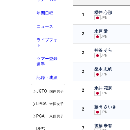
櫻井 心那
年間日程
1
JPN
ニュース
木戸 愛
2
JPN
ライブフォ
ト
神谷 そら
2
JPN
ツアー登録
選手
桑木 志帆
2
JPN
記録・成績
永井 花奈
2
JGTO
国内男子
JPN
LPGA
米国女子
藤田 さいき
2
JPN
PGA
米国男子
後藤 未有
7
DPワ