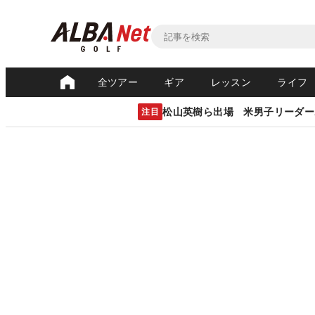
全ツアー
ギア
レッスン
ライフ
松山英樹ら出場 米男子リーダー
注目