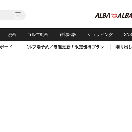
漫画
ゴルフ動画
雑誌出版
ショッピング
SN
ボード
ゴルフ場予約／毎週更新！限定優待プラン
削り出