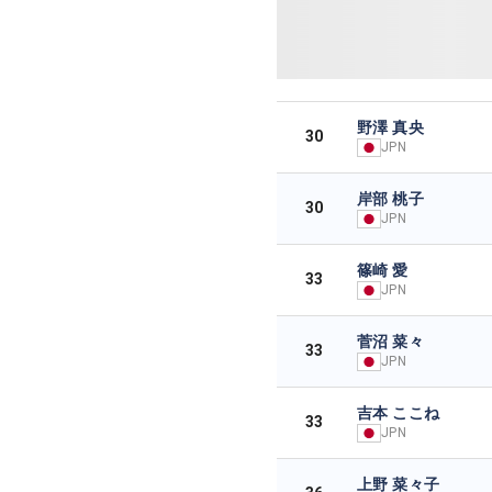
野澤 真央
30
JPN
岸部 桃子
30
JPN
篠崎 愛
33
JPN
菅沼 菜々
33
JPN
吉本 ここね
33
JPN
上野 菜々子