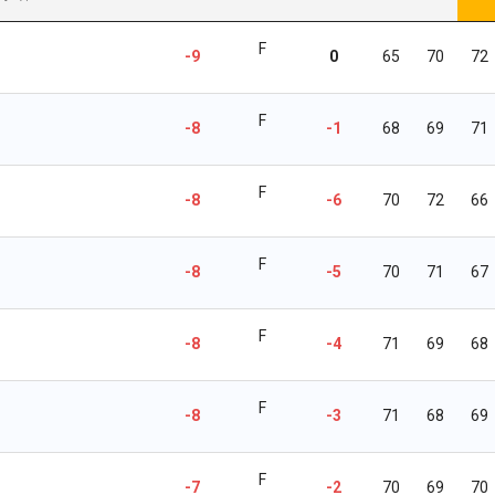
F
-9
0
65
70
72
F
-8
-1
68
69
71
F
-8
-6
70
72
66
F
-8
-5
70
71
67
F
-8
-4
71
69
68
F
-8
-3
71
68
69
F
-7
-2
70
69
70