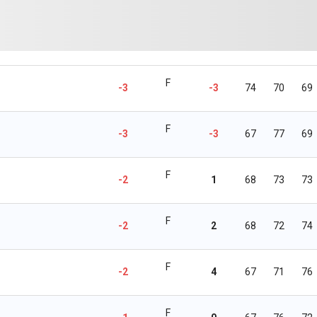
F
-3
-3
74
70
69
F
-3
-3
67
77
69
F
-2
1
68
73
73
F
-2
2
68
72
74
F
-2
4
67
71
76
F