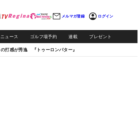
メルマガ登録
ログイン
Sニュース
ゴルフ場予約
連載
プレゼント
しの打感が秀逸 『トゥーロンパター』