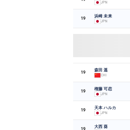
JPN
浜崎 未来
19
JPN
森田 遥
19
CHI
権藤 可恋
19
JPN
天本 ハルカ
19
JPN
大西 葵
19