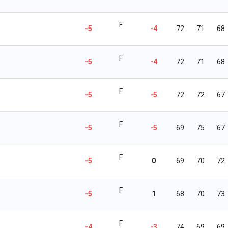
F
-5
-4
72
71
68
F
-5
-4
72
71
68
F
-5
-5
72
72
67
F
-5
-5
69
75
67
F
-5
0
69
70
72
F
-5
1
68
70
73
F
-4
-3
74
69
69