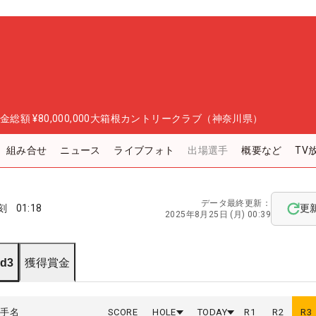
金総額
¥80,000,000
大箱根カントリークラブ（神奈川県）
組み合せ
ニュース
ライブフォト
出場選手
概要など
TV
データ最終更新：
刻
01:18
更
2025年8月25日 (月) 00:39
d3
獲得賞金
選手名
SCORE
HOLE
TODAY
R
1
R
2
R
3