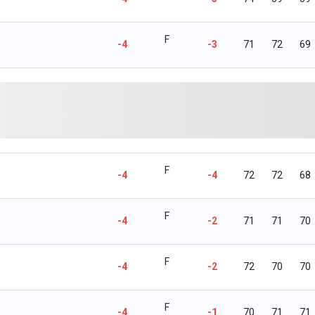
F
-4
-3
71
72
69
F
-4
-4
72
72
68
F
-4
-2
71
71
70
F
-4
-2
72
70
70
F
-4
-1
70
71
71