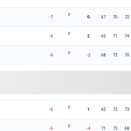
F
-7
0
67
70
72
F
-6
2
65
71
74
F
-6
-2
68
72
70
F
-6
1
65
72
73
F
-5
-4
71
72
68