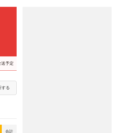
放送予定
新する
合計