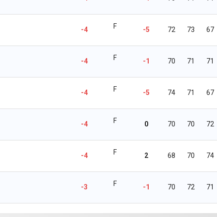
F
-4
-5
72
73
67
F
-4
-1
70
71
71
F
-4
-5
74
71
67
F
-4
0
70
70
72
F
-4
2
68
70
74
F
-3
-1
70
72
71