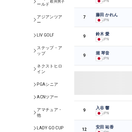
JPN
欧州男子
ールド
藤田 かれん
アジアンツア
7
JPN
ー
鈴木 愛
LIV GOLF
9
JPN
ステップ・ア
堀 琴音
ップ
9
JPN
ネクストヒロ
イン
PGAシニア
ACNツアー
入谷 響
アマチュア・
9
JPN
他
安田 祐香
LADY GO CUP
12