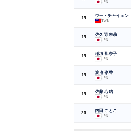
JPN
ウー・チャイェン
19
TWN
佐久間 朱莉
19
JPN
稲垣 那奈子
19
JPN
渡邉 彩香
19
JPN
佐藤 心結
19
JPN
内田 ことこ
30
JPN