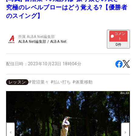
究極のレベルブローはどう覚える?【優勝者
のスイング】
コメン
所属
ALBA Net編集部
ト
ALBA Net編集部
/
ALBA Net
0
件
配信日時：
2023年10月23日 18時04分
レッスン
#
菅沼菜々
#
払い打ち
#
体重移動