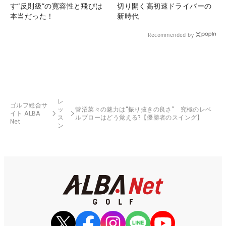
す“反則級”の寛容性と飛びは
切り開く高初速ドライバーの
本当だった！
新時代
Recommended by
レ
ゴルフ総合サ
ッ
菅沼菜々の魅力は“振り抜きの良さ” 究極のレベ
イト ALBA
ス
ルブローはどう覚える?【優勝者のスイング】
Net
ン