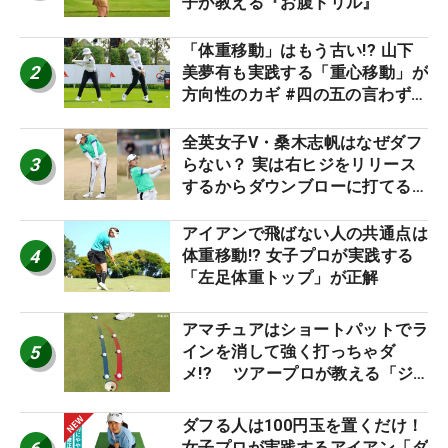
子が教える『お腹ドリル』
「体重移動」はもう古い!? 山下
2
美夢有も実践する「重心移動」が
方向性のカギ #四の五の言わず振
り氣れ
全英女子V・桑木志帆はなぜダフ
3
らない？ 実は右ヒジをリリース
するからダウンブローに打てる #
優勝者のスイング
アイアンで飛ばない人の共通点は
4
体重移動!? 女子プロが実践する
「左足体重トップ」が正解
アマチュアはショートパットでラ
5
インを消して強く打っちゃダ
メ!? ツアープロが教える「ジ
ャストタッチ」なら3パットが激
減するワケ
ダフる人は100円玉を置くだけ！
女子プロが実践するアイアン「ダ