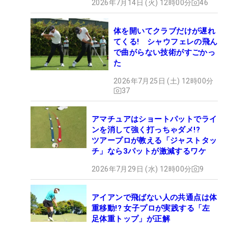
2026年7月14日 (火) 12時00分
46
体を開いてクラブだけが遅れ
てくる! シャウフェレの飛ん
で曲がらない技術がすごかっ
た
2026年7月25日 (土) 12時00分
37
アマチュアはショートパットでライ
ンを消して強く打っちゃダメ!?
ツアープロが教える「ジャストタッ
チ」なら3パットが激減するワケ
2026年7月29日 (水) 12時00分
9
アイアンで飛ばない人の共通点は体
重移動!? 女子プロが実践する「左
足体重トップ」が正解