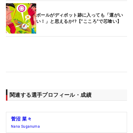
ボールがディボット跡に入っても「運がい
い！」と思えるか!?【”こころ”で芯喰い】
関連する選手プロフィール・成績
菅沼 菜々
Nana Suganuma