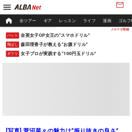
全ツアー
ギア
レッスン
ライフ
漫画
ゴルフ
メルマガ登録
全英女子OP女王の“スマホドリル”
パット
森田理香子が教える“お腹ドリル”
飛ばし
女子プロが実践する“100円玉ドリル”
ダフリ
[写真] 菅沼菜々の魅力は“振り抜きの良さ”