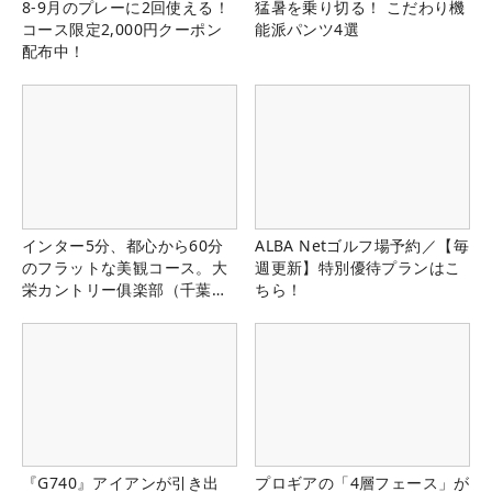
8-9月のプレーに2回使える！
猛暑を乗り切る！ こだわり機
コース限定2,000円クーポン
能派パンツ4選
配布中！
インター5分、都心から60分
ALBA Netゴルフ場予約／【毎
のフラットな美観コース。大
週更新】特別優待プランはこ
栄カントリー俱楽部（千葉
ちら！
県）
『G740』アイアンが引き出
プロギアの「4層フェース」が