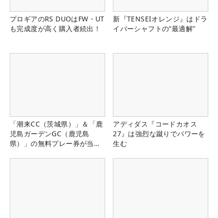
プロギアのRS DUOはFW・UT
新『TENSEIオレンジ』はドラ
も完成度が高く購入者続出！
イバーシャフトの“最適解”
「潮来CC（茨城県）」＆「鹿
アディダス『コードカオス
児島ガーデンGC（鹿児島
27』は強烈な蹴りでパワーを
県）」の無料プレー券が当た
生む
る！！