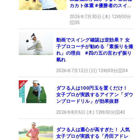
カカト体重 #優勝者のスイン
グ
2026年7月30日 (木) 12時00分
35
動画でスイング確認は逆効果？ 女
子プロコーチが勧める「素振りを撮
れ」の理由 #四の五の言わず振り
氣れ
2026年7月12日 (日) 12時00分
34
ダフる人は100円玉を置くだけ！
女子プロが実践するアイアン「ダウ
ンブロードリル」が効果抜群
2026年8月6日 (木) 12時00分
40
ダフる人は重心が高すぎた！ 人気
女子プロが実践する「丹田アドレ