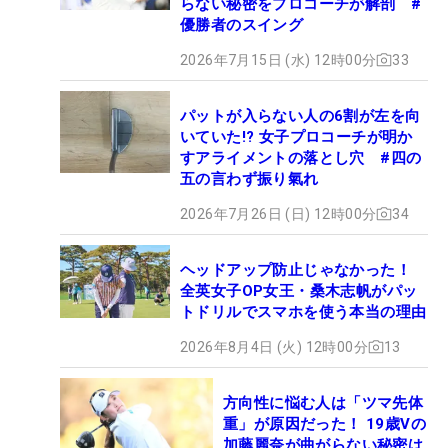
らない秘密をプロコーチが解剖 #
優勝者のスイング
2026年7月15日 (水) 12時00分
33
パットが入らない人の6割が左を向
いていた!? 女子プロコーチが明か
すアライメントの落とし穴 #四の
五の言わず振り氣れ
2026年7月26日 (日) 12時00分
34
ヘッドアップ防止じゃなかった！
全英女子OP女王・桑木志帆がパッ
トドリルでスマホを使う本当の理由
2026年8月4日 (火) 12時00分
13
方向性に悩む人は「ツマ先体
重」が原因だった！ 19歳Vの
加藤麗奈が曲がらない秘密は