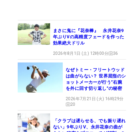
まさに鬼に『花奈棒』 永井花奈9
年ぶりVの高精度フェードを作った
効果絶大ドリル
2026年8月1日 (土) 12時00分
36
なぜトミー・フリートウッド
は曲がらない？ 世界屈指のシ
ョットメーカーが行う”右腕
を外に回す切り返し”の秘密
2026年7月21日 (火) 16時29分
20
「クラブは遅らせる、でも振り遅れ
ない」9年ぶりV、永井花奈の曲が