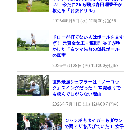
い! 今だに260y飛ぶ森田理香子が
教える『お腹ドリル』
2026年8月5日 (水) 12時00分
68
ドローが打てない人はボールを見す
ぎ！ 元賞金女王・森田理香子が明
かした「右ツマ先前の仮想ボール」
の真実
2026年7月28日 (火) 12時00分
68
世界最強シェフラーは「ノーコッ
ク」スイングだった！ 常識破りで
も飛んで曲がらない理由
2026年7月11日 (土) 12時00分
40
ジャンボもタイガーもダウン
で両ヒザを広げていた！ 女子