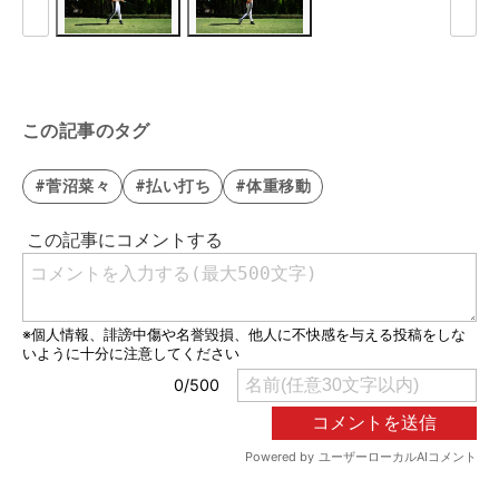
この記事のタグ
#菅沼菜々
#払い打ち
#体重移動