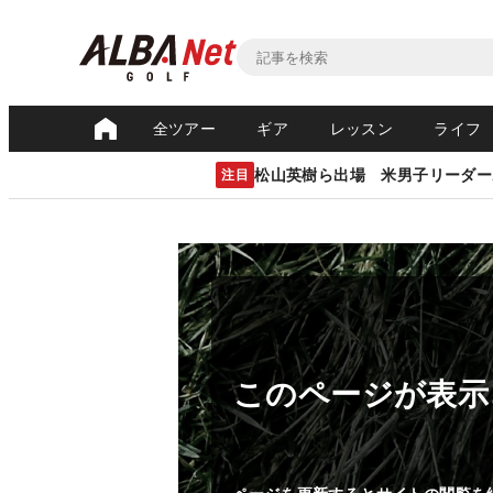
全ツアー
ギア
レッスン
ライフ
松山英樹ら出場 米男子リーダー
注目
このページが表示