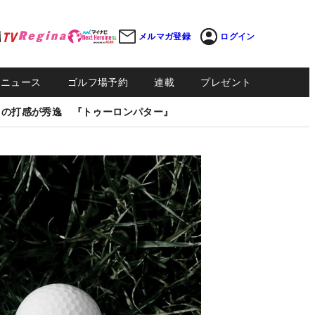
メルマガ登録
ログイン
Sニュース
ゴルフ場予約
連載
プレゼント
しの打感が秀逸 『トゥーロンパター』