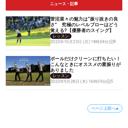
ニュース・記事
菅沼菜々の魅力は“振り抜きの良
さ” 究極のレベルブローはどう
覚える?【優勝者のスイング】
レッスン
8
2023年10月23日 (月) 18時04分
ボールだけクリーンに打ちたい！
こんなときにオススメの素振りが
ありました
レッスン
5
2023年9月28日 (木) 16時59分
ページ上部へ