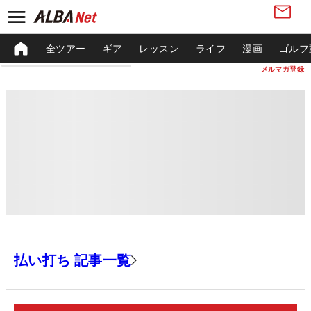
全ツアー
ギア
レッスン
ライフ
漫画
ゴルフ
メルマガ登録
払い打ち 記事一覧