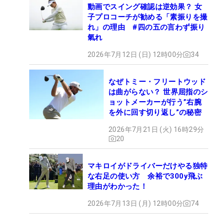
動画でスイング確認は逆効果？ 女
子プロコーチが勧める「素振りを撮
れ」の理由 #四の五の言わず振り
氣れ
2026年7月12日 (日) 12時00分
34
なぜトミー・フリートウッド
は曲がらない？ 世界屈指のシ
ョットメーカーが行う”右腕
を外に回す切り返し”の秘密
2026年7月21日 (火) 16時29分
20
マキロイがドライバーだけやる独特
な右足の使い方 余裕で300y飛ぶ
理由がわかった！
2026年7月13日 (月) 12時00分
74