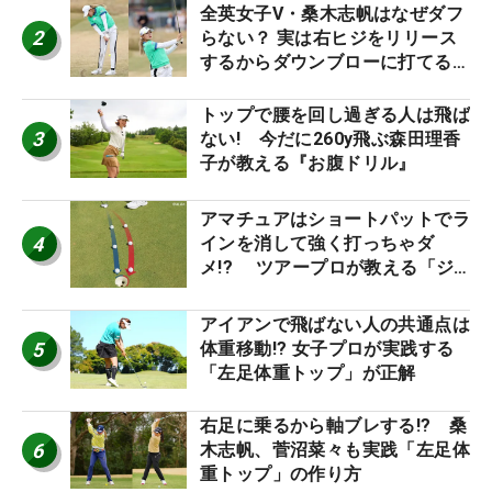
全英女子V・桑木志帆はなぜダフ
2
らない？ 実は右ヒジをリリース
するからダウンブローに打てる #
優勝者のスイング
トップで腰を回し過ぎる人は飛ば
3
ない! 今だに260y飛ぶ森田理香
子が教える『お腹ドリル』
アマチュアはショートパットでラ
4
インを消して強く打っちゃダ
メ!? ツアープロが教える「ジ
ャストタッチ」なら3パットが激
減するワケ
アイアンで飛ばない人の共通点は
5
体重移動!? 女子プロが実践する
「左足体重トップ」が正解
右足に乗るから軸ブレする!? 桑
6
木志帆、菅沼菜々も実践「左足体
重トップ」の作り方