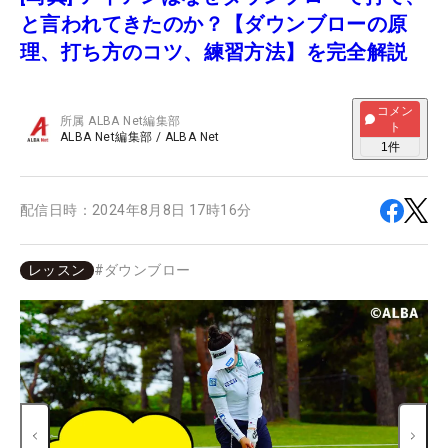
と言われてきたのか？【ダウンブローの原
理、打ち方のコツ、練習方法】を完全解説
コメン
所属
ALBA Net編集部
ト
ALBA Net編集部
/
ALBA Net
1
件
配信日時：
2024年8月8日 17時16分
レッスン
#
ダウンブロー