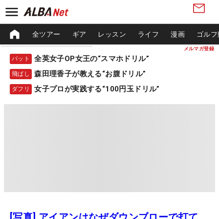
全ツアー
ギア
レッスン
ライフ
漫画
ゴルフ
メルマガ登録
全英女子OP女王の“スマホドリル”
パット
森田理香子が教える“お腹ドリル”
飛ばし
女子プロが実践する“100円玉ドリル”
ダフリ
[写真] アイアンはなぜダウンブローで打て、