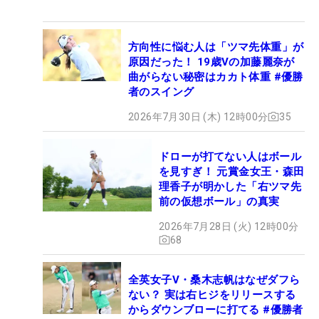
方向性に悩む人は「ツマ先体重」が
原因だった！ 19歳Vの加藤麗奈が
曲がらない秘密はカカト体重 #優勝
者のスイング
2026年7月30日 (木) 12時00分
35
ドローが打てない人はボール
を見すぎ！ 元賞金女王・森田
理香子が明かした「右ツマ先
前の仮想ボール」の真実
2026年7月28日 (火) 12時00分
68
全英女子V・桑木志帆はなぜダフら
ない？ 実は右ヒジをリリースする
からダウンブローに打てる #優勝者