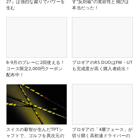
27』は強烈な蹴りでパワーを
す“反則級”の寛容性と飛びは
生む
本当だった！
8-9月のプレーに2回使える！
プロギアのRS DUOはFW・UT
コース限定2,000円クーポン
も完成度が高く購入者続出！
配布中！
スイスの叡智が生んだTPTシ
プロギアの「4層フェース」が
ャフトで、ゴルフを異次元の
切り開く高初速ドライバーの