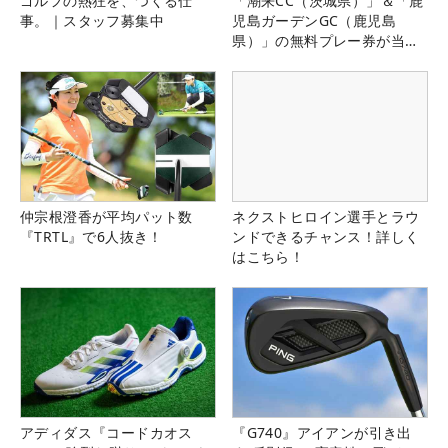
ゴルフの熱狂を、つくる仕
「潮来CC（茨城県）」＆「鹿
事。｜スタッフ募集中
児島ガーデンGC（鹿児島
県）」の無料プレー券が当た
る！！
仲宗根澄香が平均パット数
ネクストヒロイン選手とラウ
『TRTL』で6人抜き！
ンドできるチャンス！詳しく
はこちら！
アディダス『コードカオス
『G740』アイアンが引き出