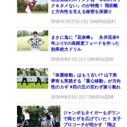
ク＆タメない」のが特徴！ 飛距離
と方向性を支える秘密を深掘り
2026年7月27日 (月) 12時00分
41
まさに鬼に『花奈棒』 永井花奈9
年ぶりVの高精度フェードを作った
効果絶大ドリル
2026年8月1日 (土) 12時00分
36
「体重移動」はもう古い!? 山下美
夢有も実践する「重心移動」が方向
性のカギ #四の五の言わず振り氣れ
2026年8月2日 (日) 12時00分
38
ジャンボもタイガーもダウン
で両ヒザを広げていた！ 女子
プロコーチが明かす「飛ば