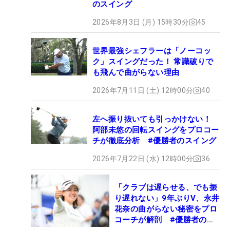
のスイング
2026年8月3日 (月) 15時30分
45
世界最強シェフラーは「ノーコッ
ク」スイングだった！ 常識破りで
も飛んで曲がらない理由
2026年7月11日 (土) 12時00分
40
左へ振り抜いても引っかけない！
阿部未悠の回転スイングをプロコー
チが徹底分析 #優勝者のスイング
2026年7月22日 (水) 12時00分
36
「クラブは遅らせる、でも振
り遅れない」9年ぶりV、永井
花奈の曲がらない秘密をプロ
コーチが解剖 #優勝者のス