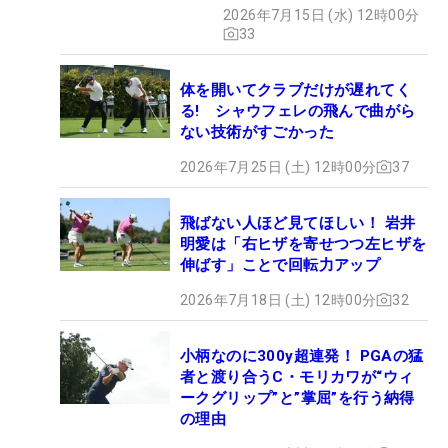
イング
2026年7月15日 (水) 12時00分
33
体を開いてクラブだけが遅れてく
る! シャウフェレの飛んで曲がら
ない技術がすごかった
2026年7月25日 (土) 12時00分
37
飛ばない人ほど見てほしい！ 岩井
明愛は「右ヒザを寄せつつ左ヒザを
伸ばす」ことで回転力アップ
2026年7月18日 (土) 12時00分
32
小柄なのに300y超連発！ PGAの猛
者と渡り合うC・モリカワが“ウィ
ークグリップ”と”掌屈”を行う納得
の理由