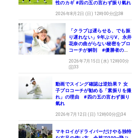
性のカギ #四の五の言わず振り氣れ
2026年8月2日 (日) 12時00分
38
「クラブは遅らせる、でも振
り遅れない」9年ぶりV、永井
花奈の曲がらない秘密をプロ
コーチが解剖 #優勝者のス
イング
2026年7月15日 (水) 12時00分
33
動画でスイング確認は逆効果？ 女
子プロコーチが勧める「素振りを撮
れ」の理由 #四の五の言わず振り
氣れ
2026年7月12日 (日) 12時00分
34
マキロイがドライバーだけやる独特