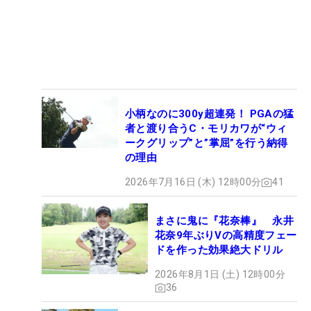
小柄なのに300y超連発！ PGAの猛
者と渡り合うC・モリカワが“ウィ
ークグリップ”と”掌屈”を行う納得
の理由
2026年7月16日 (木) 12時00分
41
まさに鬼に『花奈棒』 永井
花奈9年ぶりVの高精度フェー
ドを作った効果絶大ドリル
2026年8月1日 (土) 12時00分
36