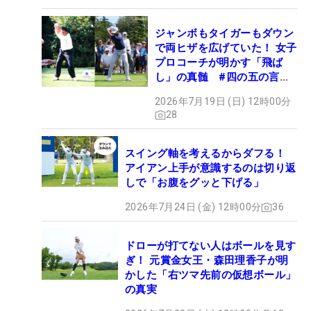
ジャンボもタイガーもダウン
で両ヒザを広げていた！ 女子
プロコーチが明かす「飛ば
し」の真髄 #四の五の言わ
ず振り氣れ
2026年7月19日 (日) 12時00分
28
スイング軸を考えるからダフる！
アイアン上手が意識するのは切り返
しで「お腹をグッと下げる」
2026年7月24日 (金) 12時00分
36
ドローが打てない人はボールを見す
ぎ！ 元賞金女王・森田理香子が明
かした「右ツマ先前の仮想ボール」
の真実