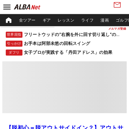
全ツアー
ギア
レッスン
ライフ
漫画
ゴルフ
メルマガ登録
フリートウッドの”右腕を外に回す切り返し”の秘密
世界屈指
お手本は阿部未悠の回転スイング
引っかけ
女子プロが実践する「丹田アドレス」の効果
ダフリ
【脱初心＝脱アウトサイドイン？】アウトサ