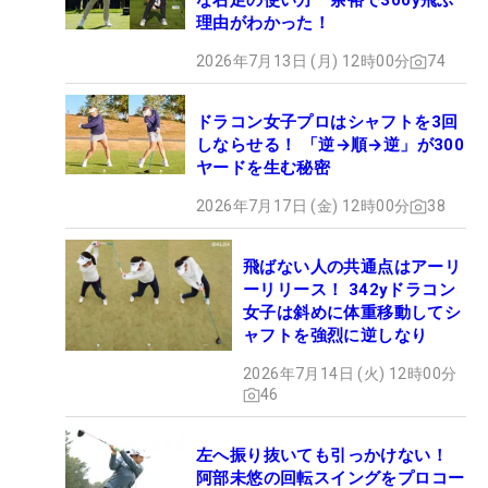
な右足の使い方 余裕で300y飛ぶ
理由がわかった！
2026年7月13日 (月) 12時00分
74
ドラコン女子プロはシャフトを3回
しならせる！ 「逆→順→逆」が300
ヤードを生む秘密
2026年7月17日 (金) 12時00分
38
飛ばない人の共通点はアーリ
ーリリース！ 342yドラコン
女子は斜めに体重移動してシ
ャフトを強烈に逆しなり
2026年7月14日 (火) 12時00分
46
左へ振り抜いても引っかけない！
阿部未悠の回転スイングをプロコー