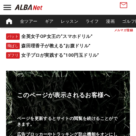
全ツアー
ギア
レッスン
ライフ
漫画
ゴルフ
メルマガ登録
全英女子OP女王の“スマホドリル”
パット
森田理香子が教える“お腹ドリル”
飛ばし
女子プロが実践する“100円玉ドリル”
ダフリ
このページが表示されるお客様へ
ページを更新するとサイトの閲覧を続けることがで
きます。
広告ブロッカーやトラッキング防止機能をオンにし