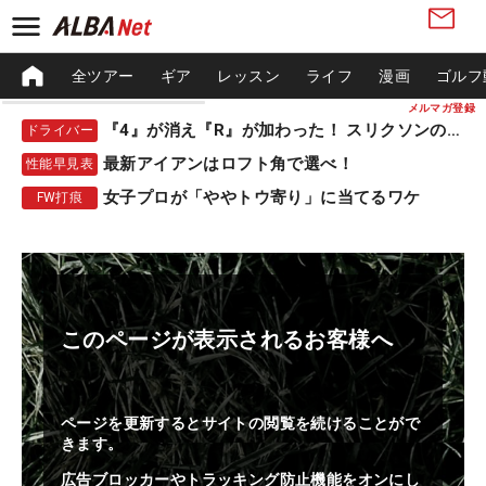
全ツアー
ギア
レッスン
ライフ
漫画
ゴルフ
メルマガ登録
『4』が消え『R』が加わった！ スリクソンの新作
ドライバー
最新アイアンはロフト角で選べ！
性能早見表
女子プロが「ややトウ寄り」に当てるワケ
FW打痕
このページが表示されるお客様へ
ページを更新するとサイトの閲覧を続けることがで
きます。
広告ブロッカーやトラッキング防止機能をオンにし